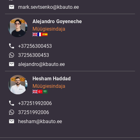
mark.sevtsenko@kbauto.ee
Alejandro Goyeneche
Müügiesindaja
+37256300453
37256300453
alejandro@kbauto.ee
Hesham Haddad
Müügiesindaja
+37251992006
37251992006
hesham@kbauto.ee