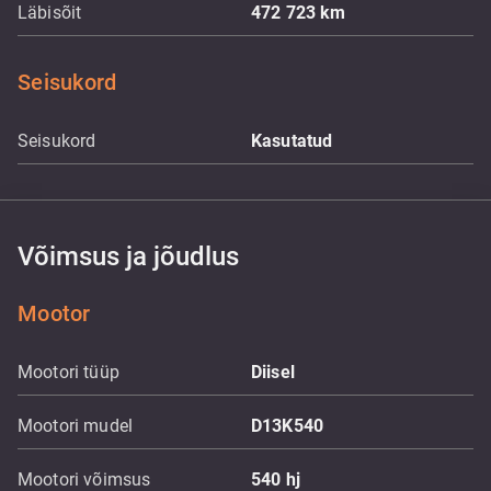
Läbisõit
472 723
km
Seisukord
Seisukord
Kasutatud
Võimsus ja jõudlus
Mootor
Mootori tüüp
Diisel
Mootori mudel
D13K540
Mootori võimsus
540
hj