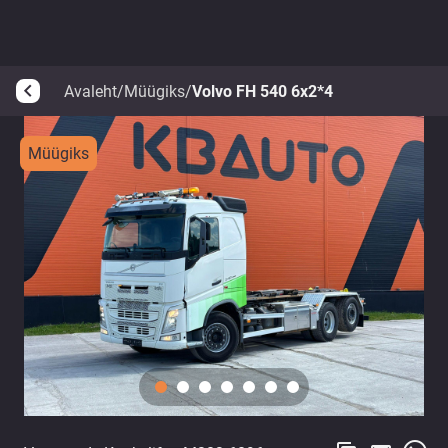
Avaleht
/
Müügiks
/
Volvo FH 540 6x2*4
arrow_back_ios
Müügiks