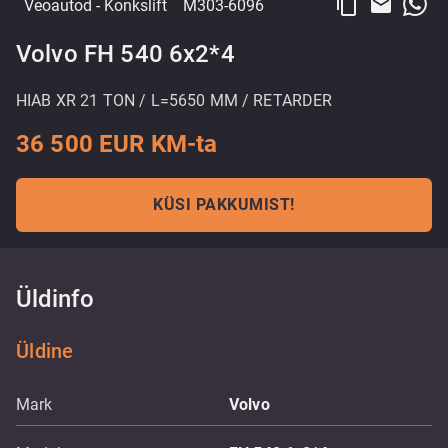
content_copy
email
Veoautod
- Konkslift
M303-6096
Volvo FH 540 6x2*4
HIAB XR 21 TON / L=5650 MM / RETARDER
36 500 EUR KM-ta
KÜSI PAKKUMIST!
Üldinfo
Üldine
Mark
Volvo