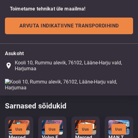
Toimetame tehnikat üle maailma!
ARVUTA INDIKATIIVNE TRANSPORDIHIND
Asukoht
Kooli 10, Rummu alevik, 76102, Lääne-Harju vald,
place
Harjumaa
Sarnased sõidukid
Uus
Uus
Uus
Uus
Mercedes-Benz Actros 2653 6x2
Volvo FH16 750 8x4*4
Mercedes-Benz Antos 2543 6x2*4
MAN TGA 35.380 8x4