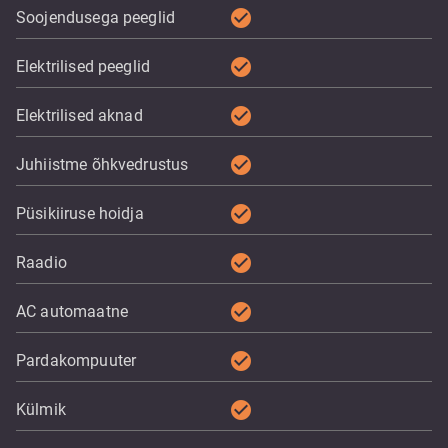
check_circle
Soojendusega peeglid
check_circle
Elektrilised peeglid
check_circle
Elektrilised aknad
check_circle
Juhiistme õhkvedrustus
check_circle
Püsikiiruse hoidja
check_circle
Raadio
check_circle
AC automaatne
check_circle
Pardakompuuter
check_circle
Külmik