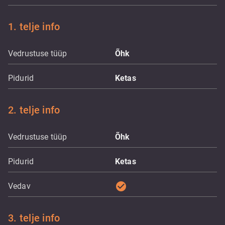
1. telje info
Vedrustuse tüüp
Õhk
Pidurid
Ketas
2. telje info
Vedrustuse tüüp
Õhk
Pidurid
Ketas
check_circle
Vedav
3. telje info