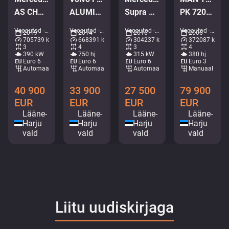
AS CHASSI / GIGASPACE
ALUMINIUM TIPPER BODY / EURO5
Supra Mt / box L=8520 mm
PK 72002 / EXPORT OUTSIDE EU ONLY!
Veoautod - Raam • M190-4102
Veoautod - Kallur • M966-2659
Veoautod - Külmik • M375-5636
Veoautod - Kraanaga madel • M582-2228
2019
2014
2016
2006
705739 km
668391 km
304237 km
372087 km
3
4
3
4
390 kW
750 hj
315 kW
380 hj
Euro 6
Euro 6
Euro 6
Euro 3
Automaat
Automaat
Automaat
Manuaal
40 900
33 900
27 500
79 900
EUR
EUR
EUR
EUR
Lääne-
Lääne-
Lääne-
Lääne-
Harju
Harju
Harju
Harju
vald
vald
vald
vald
Liitu uudiskirjaga