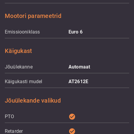
Mootori parameetrid
Emissiooniklass
Euro 6
Käigukast
Jõuülekanne
Automaat
Käigukasti mudel
AT2612E
Jõuülekande valikud
check_circle
PTO
check_circle
Retarder