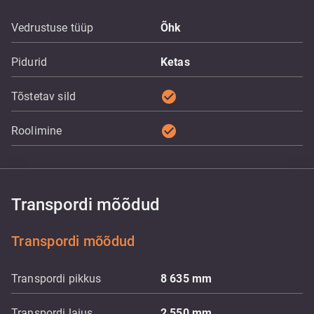
Vedrustuse tüüp
Õhk
Pidurid
Ketas
check_circle
Tõstetav sild
check_circle
Roolimine
Transpordi mõõdud
Transpordi mõõdud
Transpordi pikkus
8 635
mm
Transpordi laius
2 550
mm