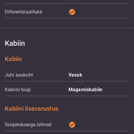
check_circle
Diferentsiaalilukk
Kabiin
Kabiin
Juhi asukoht
Vasak
Kabiini tüüp
Magamiskabiin
Kabiini lisavarustus
check_circle
Soojendusega istmed