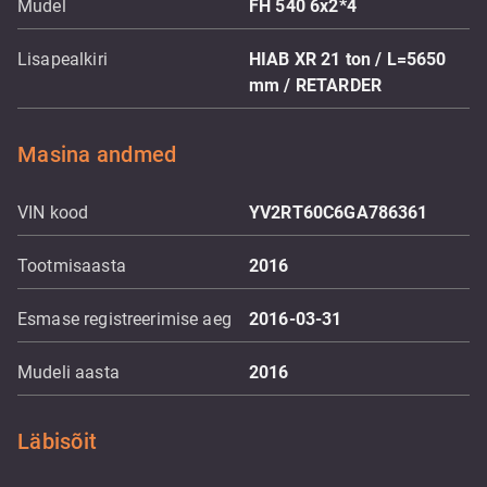
Mudel
FH 540 6x2*4
Lisapealkiri
HIAB XR 21 ton / L=5650
mm / RETARDER
Masina andmed
VIN kood
YV2RT60C6GA786361
Tootmisaasta
2016
Esmase registreerimise aeg
2016-03-31
Mudeli aasta
2016
Läbisõit