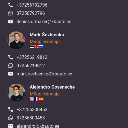
+37256792796
37256792796
deniss.urmaker@kbauto.ee
Mark Ševtšenko
Müügiesindaja
+37256219812
37256219812
mark.sevtsenko@kbauto.ee
Alejandro Goyeneche
Müügiesindaja
+37256300453
37256300453
alejandro@kbauto.ee