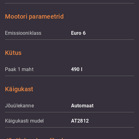
Mootori parameetrid
Emissiooniklass
Euro 6
Kütus
Paak 1 maht
490
l
Käigukast
Jõuülekanne
Automaat
Käigukasti mudel
AT2812