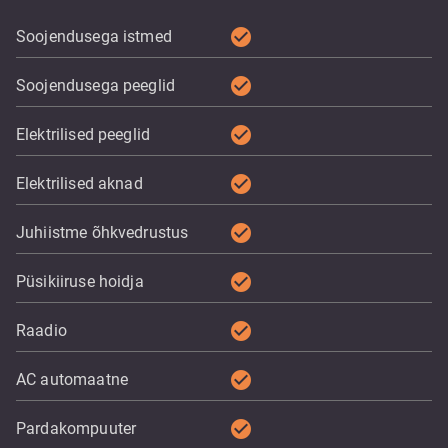
check_circle
Soojendusega istmed
check_circle
Soojendusega peeglid
check_circle
Elektrilised peeglid
check_circle
Elektrilised aknad
check_circle
Juhiistme õhkvedrustus
check_circle
Püsikiiruse hoidja
check_circle
Raadio
check_circle
AC automaatne
check_circle
Pardakompuuter