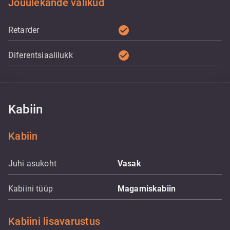
Jõuülekande valikud
check_circle
Retarder
check_circle
Diferentsiaalilukk
Kabiin
Kabiin
Juhi asukoht
Vasak
Kabiini tüüp
Magamiskabiin
Kabiini lisavarustus