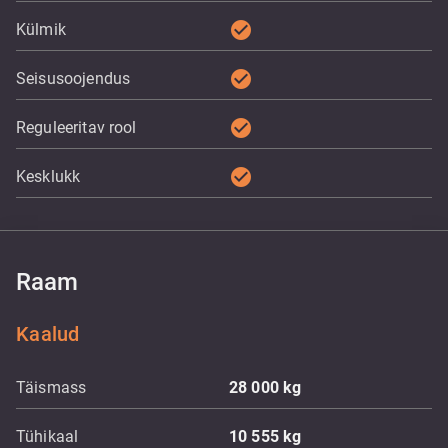
check_circle
Külmik
check_circle
Seisusoojendus
check_circle
Reguleeritav rool
check_circle
Kesklukk
Raam
Kaalud
Täismass
28 000
kg
Tühikaal
10 555
kg