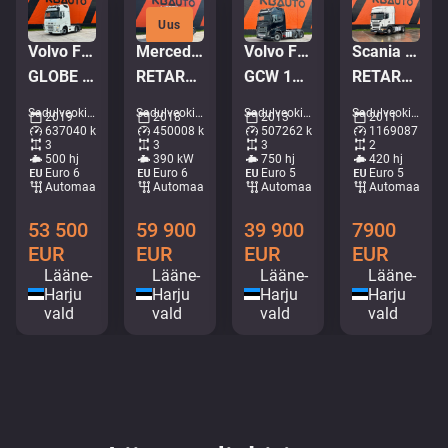
Uus
Volvo FH 500 6x2
Mercedes-Benz Actros 2653 6x2
Volvo FH16 750 6x4
Scania R 420 4x2
GLOBE XL / RETARDER / DOUBLE BOGIE
RETARDER / DOUBLE BOGIE / GIGASPACE
GCW 100 TON / RETARDER / GLOBE XL / BIG AXEL / ADR
RETARDER
Sadulveokid • M635-9922
Sadulveokid • M237-5168
Sadulveokid • M550-7967
Sadulveokid • M863-6080
2019
2018
2013
2011
637040 km
450008 km
507262 km
1169087 km
3
3
3
2
500 hj
390 kW
750 hj
420 hj
Euro 6
Euro 6
Euro 5
Euro 5
Automaat
Automaat
Automaat
Automaat
53 500
59 900
39 900
7900
EUR
EUR
EUR
EUR
Lääne-
Lääne-
Lääne-
Lääne-
Harju
Harju
Harju
Harju
vald
vald
vald
vald