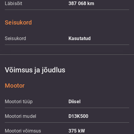
Läbisõit
387 068
km
Seisukord
Seisukord
Kasutatud
Võimsus ja jõudlus
Mootor
Mootori tüüp
Diisel
Mootori mudel
D13K500
Mootori võimsus
375
kW