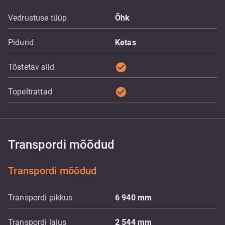
Vedrustuse tüüp
Õhk
Pidurid
Ketas
check_circle
Tõstetav sild
check_circle
Topeltrattad
Transpordi mõõdud
Transpordi mõõdud
Transpordi pikkus
6 940
mm
Transpordi laius
2 544
mm