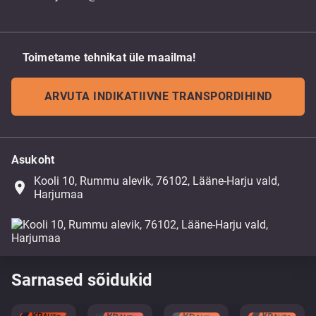
Toimetame tehnikat üle maailma!
ARVUTA INDIKATIIVNE TRANSPORDIHIND
Asukoht
Kooli 10, Rummu alevik, 76102, Lääne-Harju vald,
place
Harjumaa
Sarnased sõidukid