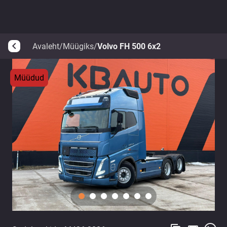
Avaleht
/
Müügiks
/
Volvo FH 500 6x2
arrow_back_ios
Müüdud