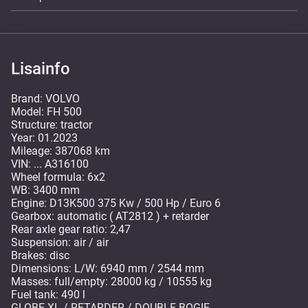
Lisainfo
Brand: VOLVO
Model: FH 500
Structure: tractor
Year: 01.2023
Mileage: 387068 km
VIN: ... A316100
Wheel formula: 6x2
WB: 3400 mm
Engine: D13K500 375 Kw / 500 Hp / Euro 6
Gearbox: automatic ( AT2812 ) + retarder
Rear axle gear ratio: 2,47
Suspension: air / air
Brakes: disc
Dimensions: L/W: 6940 mm / 2544 mm
Masses: full/empty: 28000 kg / 10555 kg
Fuel tank: 490 l
GLOBE XL / RETARDER / DOUBLE BOGIE