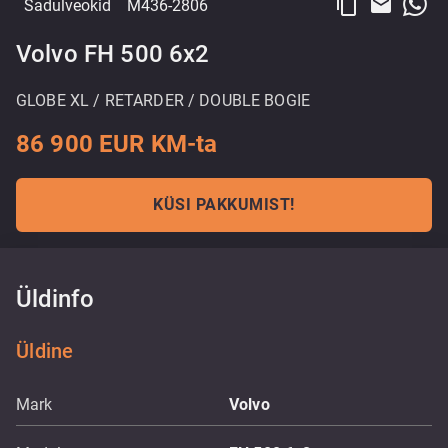
content_copy
email
Sadulveokid
M436-2806
Volvo FH 500 6x2
GLOBE XL / RETARDER / DOUBLE BOGIE
86 900 EUR KM-ta
KÜSI PAKKUMIST!
Üldinfo
Üldine
Mark
Volvo