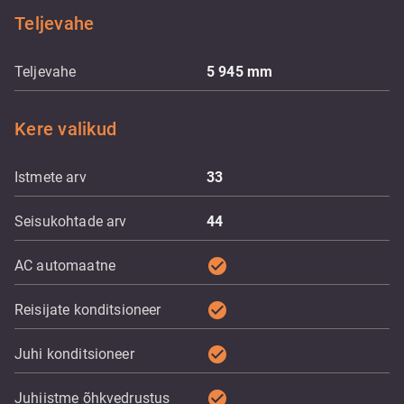
Teljevahe
Teljevahe
5 945
mm
Kere valikud
Istmete arv
33
Seisukohtade arv
44
check_circle
AC automaatne
check_circle
Reisijate konditsioneer
check_circle
Juhi konditsioneer
check_circle
Juhiistme õhkvedrustus