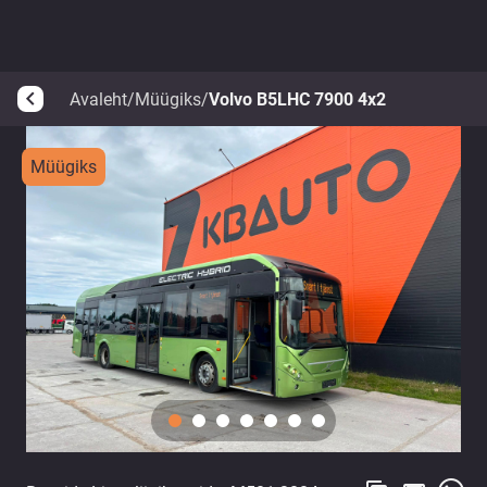
Avaleht
/
Müügiks
/
Volvo B5LHC 7900 4x2
arrow_back_ios
Müügiks