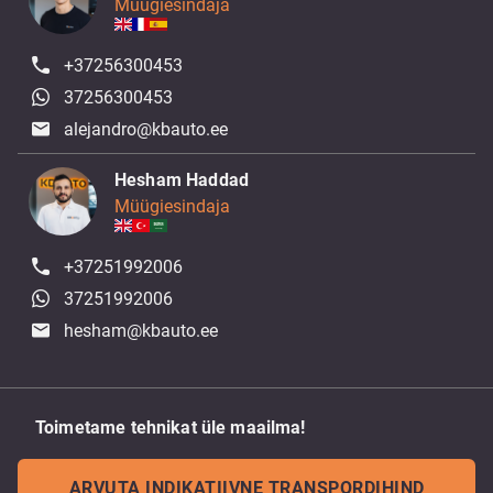
Müügiesindaja
+37256300453
37256300453
alejandro@kbauto.ee
Hesham Haddad
Müügiesindaja
+37251992006
37251992006
hesham@kbauto.ee
Toimetame tehnikat üle maailma!
ARVUTA INDIKATIIVNE TRANSPORDIHIND