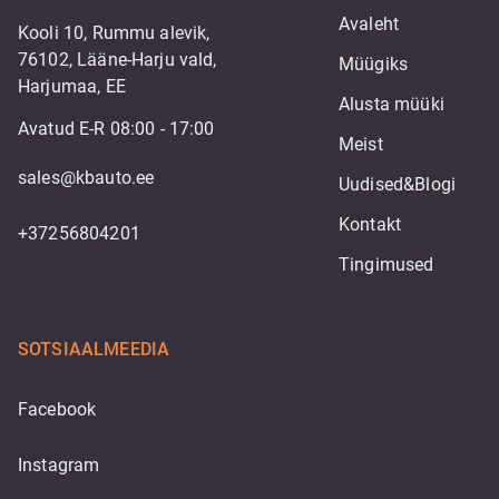
Avaleht
Kooli 10, Rummu alevik,
76102, Lääne-Harju vald,
Müügiks
Harjumaa, EE
Alusta müüki
Avatud E-R 08:00 - 17:00
Meist
sales@kbauto.ee
Uudised&Blogi
Kontakt
+37256804201
Tingimused
SOTSIAALMEEDIA
Facebook
Instagram