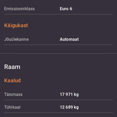
Emissiooniklass
Euro 6
Käigukast
Jõuülekanne
Automaat
Raam
Kaalud
Täismass
17 971
kg
Tühikaal
12 689
kg