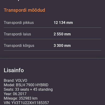
Transpordi mõõdud
Transpordi pikkus
12 134
mm
Transpordi laius
2 550
mm
Transpordi kõrgus
3 300
mm
Lisainfo
Brand: VOLVO
Model: B5LH 7900 HYBRID
Seats: 33 seats + 45 standing
Year: 06.2017
Mileage: 352983 km
VIN: YV3T1U22XH1185357