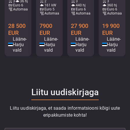
3
36 hj
2
3
3
Euro 6
161 kW
440 hj
360 hj
Automaat
Euro 5
Euro 6
Euro 6
Automaat
Automaat
Automaat
28 500
7900
27 900
19 900
EUR
EUR
EUR
EUR
Lääne-
Lääne-
Lääne-
Lääne-
Harju
Harju
Harju
Harju
vald
vald
vald
vald
Liitu uudiskirjaga
Liitu uudiskirjaga, et saada informatsiooni kõigi uute
eripakkumiste kohta!