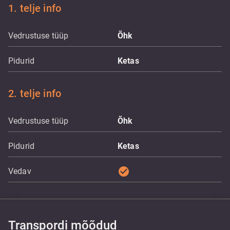
1. telje info
Vedrustuse tüüp
Õhk
Pidurid
Ketas
2. telje info
Vedrustuse tüüp
Õhk
Pidurid
Ketas
check_circle
Vedav
Transpordi mõõdud