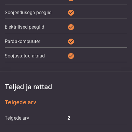
check_circle
Soojendusega peeglid
check_circle
Elektrilised peeglid
check_circle
Pardakompuuter
check_circle
Soojustatud aknad
Teljed ja rattad
Telgede arv
Telgede arv
2