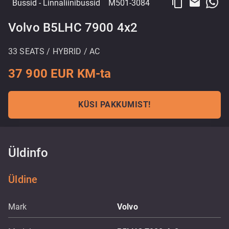
content_copy
email
Bussid
- Linnaliinibussid
M501-3084
Volvo B5LHC 7900 4x2
33 SEATS / HYBRID / AC
37 900 EUR KM-ta
KÜSI PAKKUMIST!
Üldinfo
Üldine
Mark
Volvo