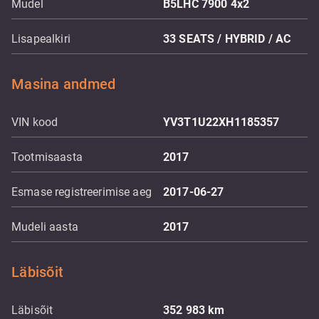
Mudel
B5LHC 7900 4x2
Lisapealkiri
33 SEATS / HYBRID / AC
Masina andmed
VIN kood
YV3T1U22XH1185357
Tootmisaasta
2017
Esmase registreerimise aeg
2017-06-27
Mudeli aasta
2017
Läbisõit
Läbisõit
352 983
km