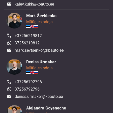
kalev.kukk@kbauto.ee
Mark Ševtšenko
Müügiesindaja
+37256219812
37256219812
mark.sevtsenko@kbauto.ee
Deniss Urmaker
Müügiesindaja
+37256792796
37256792796
deniss.urmaker@kbauto.ee
Alejandro Goyeneche