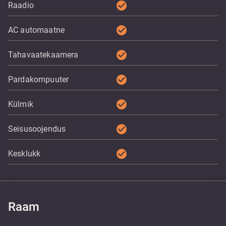
check_circle
Raadio
check_circle
AC automaatne
check_circle
Tahavaatekaamera
check_circle
Pardakompuuter
check_circle
Külmik
check_circle
Seisusoojendus
check_circle
Kesklukk
Raam