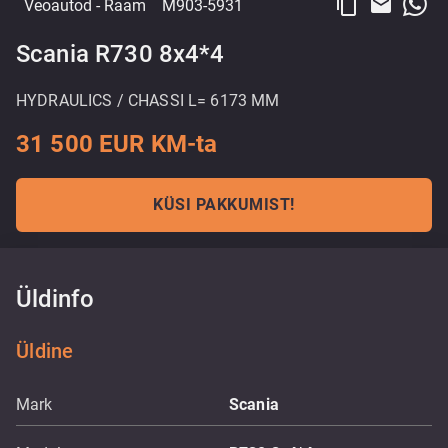
content_copy
email
Veoautod
- Raam
M903-5931
Scania R730 8x4*4
HYDRAULICS / CHASSI L= 6173 MM
31 500 EUR KM-ta
KÜSI PAKKUMIST!
Üldinfo
Üldine
Mark
Scania