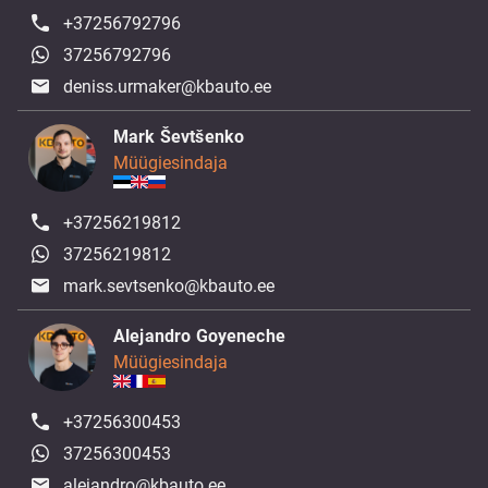
+37256792796
37256792796
deniss.urmaker@kbauto.ee
Mark Ševtšenko
Müügiesindaja
+37256219812
37256219812
mark.sevtsenko@kbauto.ee
Alejandro Goyeneche
Müügiesindaja
+37256300453
37256300453
alejandro@kbauto.ee