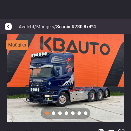
Avaleht
/
Müügiks
/
Scania R730 8x4*4
arrow_back_ios
Müügiks