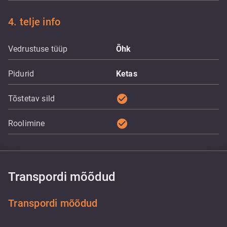
4. telje info
Vedrustuse tüüp
Õhk
Pidurid
Ketas
check_circle
Tõstetav sild
check_circle
Roolimine
Transpordi mõõdud
Transpordi mõõdud