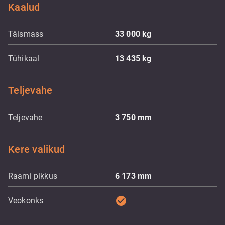
Kaalud
Täismass
33 000
kg
Tühikaal
13 435
kg
Teljevahe
Teljevahe
3 750
mm
Kere valikud
Raami pikkus
6 173
mm
check_circle
Veokonks