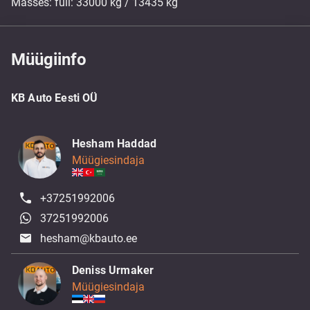
Masses: full: 33000 kg / 13435 kg
Müügiinfo
KB Auto Eesti OÜ
Hesham Haddad
Müügiesindaja
+37251992006
37251992006
hesham@kbauto.ee
Deniss Urmaker
Müügiesindaja