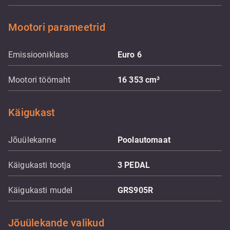
Mootori parameetrid
Emissiooniklass
Euro 6
Mootori töömaht
16 353
cm³
Käigukast
Jõuülekanne
Poolautomaat
Käigukasti tootja
3 PEDAL
Käigukasti mudel
GRS905R
Jõuülekande valikud