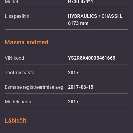
Mudel
R730 8x4*4
Lisapealkiri
HYDRAULICS / CHASSI L=
6173 mm
Masina andmed
VIN kood
YS2R8X40005461665
Tootmisaasta
2017
Esmase registreerimise aeg
2017-06-15
Mudeli aasta
2017
Läbisõit