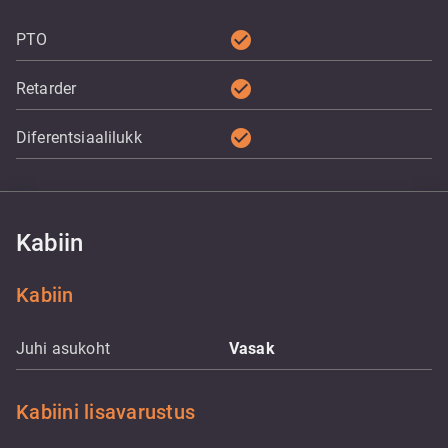
check_circle
PTO
check_circle
Retarder
check_circle
Diferentsiaalilukk
Kabiin
Kabiin
Juhi asukoht
Vasak
Kabiini lisavarustus