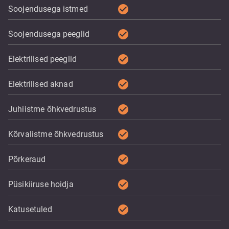
check_circle
Soojendusega istmed
check_circle
Soojendusega peeglid
check_circle
Elektrilised peeglid
check_circle
Elektrilised aknad
check_circle
Juhiistme õhkvedrustus
check_circle
Kõrvalistme õhkvedrustus
check_circle
Põrkeraud
check_circle
Püsikiiruse hoidja
check_circle
Katusetuled