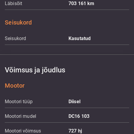
Läbisõit
703 161
km
Seisukord
Seisukord
Kasutatud
Võimsus ja jõudlus
Mootor
Mootori tüüp
Diisel
Mootori mudel
DC16 103
Mootori võimsus
727
hj