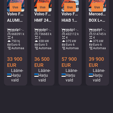
Uus
Uus
Uus
Uus
Volvo FH16 750 8x4*4
Volvo FM 450 6x2*4
Volvo FM 500 8x4*4
Mercedes-Benz Arocs 3251 8x4
ALUMINIUM TIPPER BODY / EURO5
HMF 2420 K5 / PALIFT L=4750 mm
HIAB 144E-5 / BOX L=5992 mm
BOX L=6155 mm
Veoautod - Kallur • M966-2659
Veoautod - Kraanaga konkslift • M062-7905
Veoautod - Kraanaga kallur • M571-8434
Veoautod - Kallur • M635-6038
2014
2010
2016
2015
668391 km
736683 km
432112 km
514745 km
4
3
4
4
750 hj
338 kW
375 kW
375 kW
Euro 6
Euro 5
Euro 6
Euro 6
Automaat
Automaat
Automaat
Automaat
33 900
36 500
57 900
39 900
EUR
EUR
EUR
EUR
Lääne-
Lääne-
Lääne-
Lääne-
Harju
Harju
Harju
Harju
vald
vald
vald
vald