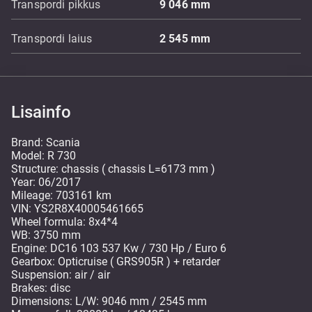
Transpordi pikkus
9 046
mm
Transpordi laius
2 545
mm
Lisainfo
Brand: Scania
Model: R 730
Structure: chassis ( chassis L=6173 mm )
Year: 06/2017
Mileage: 703161 km
VIN: YS2R8X40005461665
Wheel formula: 8x4*4
WB: 3750 mm
Engine: DC16 103 537 Kw / 730 Hp / Euro 6
Gearbox: Opticruise ( GRS905R ) + retarder
Suspension: air / air
Brakes: disc
Dimensions: L/W: 9046 mm / 2545 mm