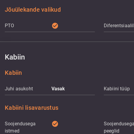
Jõuülekande valikud
check_circle
PTO
Diferentsiaali
Kabiin
Kabiin
Juhi asukoht
Vasak
Kabiini tüüp
Kabiini lisavarustus
check_circle
Soojendusega
Soojenduseg
istmed
peeglid