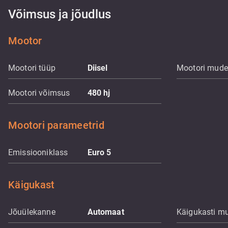
Võimsus ja jõudlus
Mootor
Mootori tüüp
Diisel
Mootori mude
Mootori võimsus
480
hj
Mootori parameetrid
Emissiooniklass
Euro 5
Käigukast
Jõuülekanne
Automaat
Käigukasti m