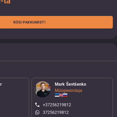
-ta
KÜSI PAKKUMIST!
r
Mark Ševtšenko
Müügiesindaja
+37256219812
37256219812