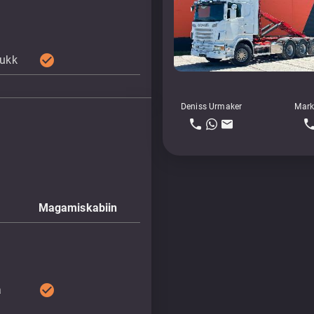
check_circle
lukk
Deniss Urmaker
Mark
Magamiskabiin
check_circle
a