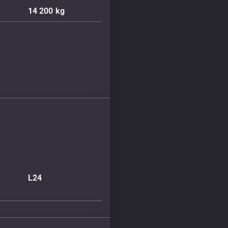
14 200
kg
L24