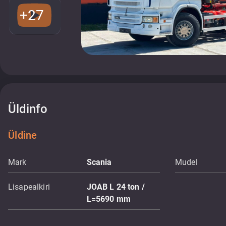
+27
Üldinfo
Üldine
Mark
Scania
Mudel
Lisapealkiri
JOAB L 24 ton /
L=5690 mm