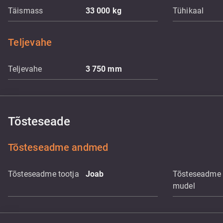
Täismass
33 000
kg
Tühikaal
Teljevahe
Teljevahe
3 750
mm
Tõsteseade
Tõsteseadme andmed
Tõsteseadme tootja
Joab
Tõsteseadme
mudel