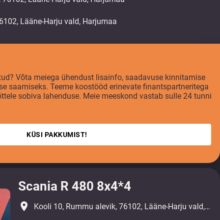
tatud? Võta meiega ühendust lisainfo, saadavuse kinnitamise
se saamiseks. Teeme koostööd erinevate finantspartneritega
võttele sobiva lahenduse. Meie meeskond vastab sulle 24 tunni
KÜSI PAKKUMIST!
Scania R 480 8x4*4
place
Kooli 10, Rummu alevik, 76102, Lääne-Harju vald, Harjumaa