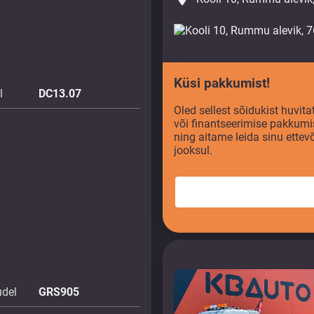
Küsi pakkumist!
l
DC13.07
Oled sellest sõidukist huvi
või finantseerimise pakkumi
ning aitame leida sinu ette
jooksul.
udel
GRS905