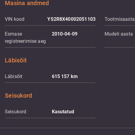
Masina andmed
VIN kood
YS2R8X40002051103
Tootmisaasta
Esmase
2010-04-09
Mudeli aasta
registreerimise aeg
Läbisõit
Läbisõit
615 157
km
Seisukord
Seisukord
Kasutatud