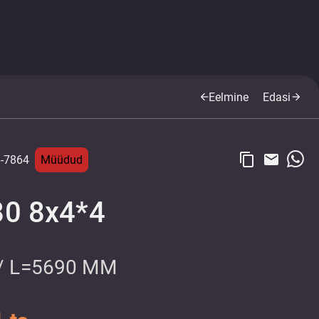
Eelmine
Edasi
arrow_back
arrow_forward
content_copy
email
-7864
Müüdud
80 8x4*4
 / L=5690 MM