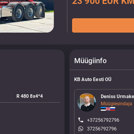
23 900 EUR KM
Müügiinfo
KB Auto Eesti OÜ
R 480 8x4*4
Deniss Urmake
Müügiesindaja
+37256792796
37256792796