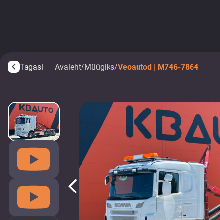
Tagasi
Avaleht
/
Müügiks
/
Veoautod | M746-7864
arrow_back_ios
arrow_back_ios