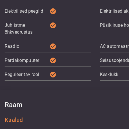
check_circle
Elektrilised peeglid
Elektrilised a
check_circle
Juhiistme
Püsikiiruse ho
õhkvedrustus
check_circle
Raadio
AC automaat
check_circle
Pardakompuuter
Seisusoojend
check_circle
Reguleeritav rool
Kesklukk
Raam
Kaalud