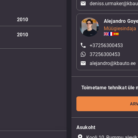
deniss.urmaker@kbau
2010
Alejandro Goy
Müügiesindaja
2010
+37256300453
37256300453
alejandro@kbauto.ee
Toimetame tehnikat üle 
ARV
Asukoht
place
Kooli 10, Rummu alevik