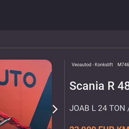
Veoautod
- Konkslift
M746
Scania R 4
JOAB L 24 TON
arrow_forward_ios