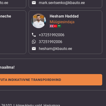
to.ee
mark.sevtsenko@kbauto.ee
eneche
Hesham Haddad
Müügiesindaja
+37251992006
37251992006
hesham@kbauto.ee
maailma!
UTA INDIKATIIVNE TRANSPORDIHIND
, 76102, Lääne-Harju vald, Harjumaa