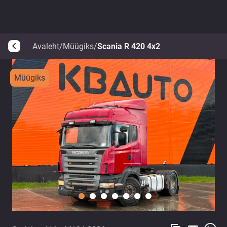
Avaleht
/
Müügiks
/
Scania R 420 4x2
arrow_back_ios
Müügiks