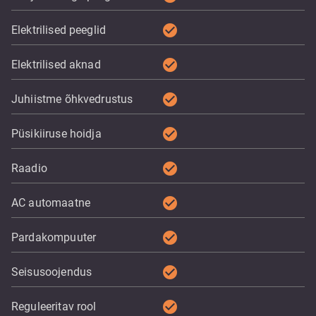
check_circle
Elektrilised peeglid
check_circle
Elektrilised aknad
check_circle
Juhiistme õhkvedrustus
check_circle
Püsikiiruse hoidja
check_circle
Raadio
check_circle
AC automaatne
check_circle
Pardakompuuter
check_circle
Seisusoojendus
check_circle
Reguleeritav rool