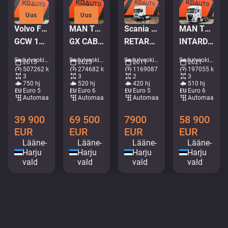
Uus
Uus
Volvo FH16 750 6x4
MAN TGX 28.520 6x2
Scania R 420 4x2
MAN TGX 28.510 6x2
GCW 100 TON / RETARDER / GLOBE XL / BIG AXEL / ADR
GX CAB / INTARDER / DOUBLE BOGIE
RETARDER
INTARDER / DOUBLE BOGIE
Sadulveokid • M550-7967
Sadulveokid • M523-8199
Sadulveokid • M863-6080
Sadulveokid • M779-1088
2013
2023
2011
2021
507262 km
274682 km
1169087 km
197055 km
3
3
2
3
750 hj
520 hj
420 hj
510 hj
Euro 5
Euro 6
Euro 5
Euro 6
Automaat
Automaat
Automaat
Automaat
39 900
69 500
7900
58 900
EUR
EUR
EUR
EUR
Lääne-
Lääne-
Lääne-
Lääne-
Harju
Harju
Harju
Harju
vald
vald
vald
vald