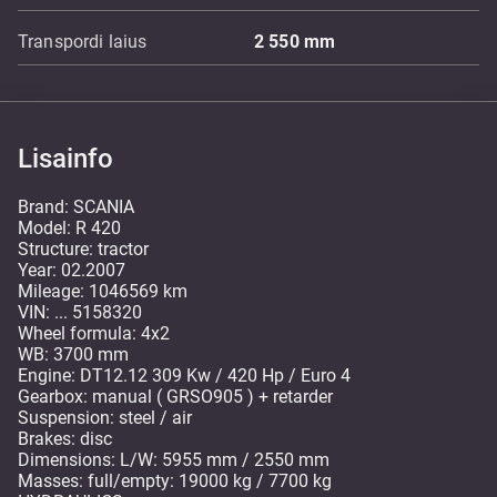
Transpordi laius
2 550
mm
Lisainfo
Brand: SCANIA
Model: R 420
Structure: tractor
Year: 02.2007
Mileage: 1046569 km
VIN: ... 5158320
Wheel formula: 4x2
WB: 3700 mm
Engine: DT12.12 309 Kw / 420 Hp / Euro 4
Gearbox: manual ( GRSO905 ) + retarder
Suspension: steel / air
Brakes: disc
Dimensions: L/W: 5955 mm / 2550 mm
Masses: full/empty: 19000 kg / 7700 kg