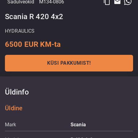
content_copy
email
Sadulveokid
M134-0806
Scania R 420 4x2
HYDRAULICS
6500 EUR KM-ta
KÜSI PAKKUMIST!
Üldinfo
Üldine
Mark
Scania