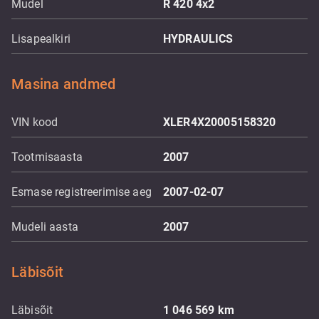
Mudel
R 420 4x2
Lisapealkiri
HYDRAULICS
Masina andmed
VIN kood
XLER4X20005158320
Tootmisaasta
2007
Esmase registreerimise aeg
2007-02-07
Mudeli aasta
2007
Läbisõit
Läbisõit
1 046 569
km