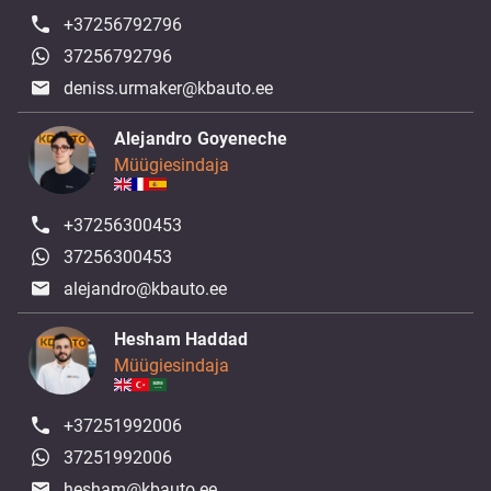
+37256792796
37256792796
deniss.urmaker@kbauto.ee
Alejandro Goyeneche
Müügiesindaja
+37256300453
37256300453
alejandro@kbauto.ee
Hesham Haddad
Müügiesindaja
+37251992006
37251992006
hesham@kbauto.ee