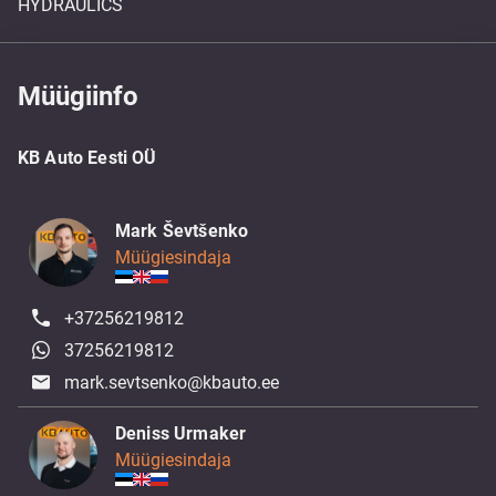
HYDRAULICS
Müügiinfo
KB Auto Eesti OÜ
Mark Ševtšenko
Müügiesindaja
+37256219812
37256219812
mark.sevtsenko@kbauto.ee
Deniss Urmaker
Müügiesindaja