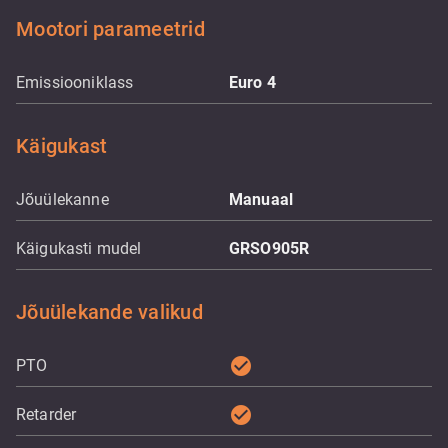
Mootori parameetrid
Emissiooniklass
Euro 4
Käigukast
Jõuülekanne
Manuaal
Käigukasti mudel
GRSO905R
Jõuülekande valikud
check_circle
PTO
check_circle
Retarder