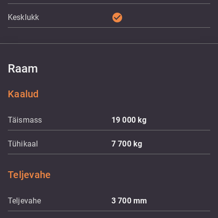
check_circle
Kesklukk
Raam
Kaalud
Täismass
19 000
kg
Tühikaal
7 700
kg
Teljevahe
Teljevahe
3 700
mm