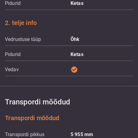
Pidurid
Ketas
2. telje info
Vedrustuse tüüp
Õhk
Pidurid
Ketas
check_circle
Vedav
Transpordi mõõdud
Transpordi mõõdud
Transpordi pikkus
5 955
mm