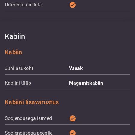
check_circle
Diferentsiaalilukk
Kabiin
Kabiin
Juhi asukoht
Vasak
Kabiini tüüp
Magamiskabiin
Kabiini lisavarustus
check_circle
Soojendusega istmed
check_circle
Soojendusega peeglid