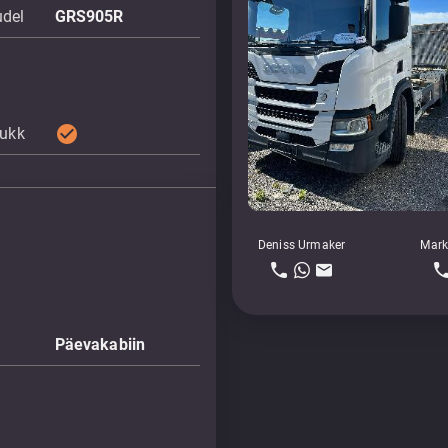
udel
GRS905R
check_circle
lukk
Deniss Urmaker
Mark
Päevakabiin