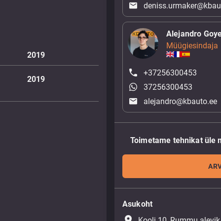
deniss.urmaker@kbau
Alejandro Goy
Müügiesindaja
2019
+37256300453
2019
37256300453
alejandro@kbauto.ee
Toimetame tehnikat üle 
ARV
Asukoht
place
Kooli 10, Rummu alevik