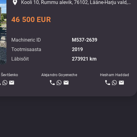
place
Kooli 10, Rummu alevik, 76102, Lääne-Harju vald, Harjumaa
46 500 EUR
Machineric ID
M537-2639
Tootmisaasta
2019
Läbisõit
273921 km
 Ševtšenko
Alejandro Goyeneche
Hesham Haddad