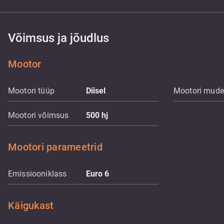
Võimsus ja jõudlus
Mootor
Mootori tüüp
Diisel
Mootori mude
Mootori võimsus
500
hj
Mootori parameetrid
Emissiooniklass
Euro 6
Käigukast