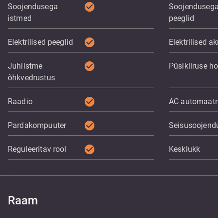
check_circle
Soojendusega
Soojenduseg
istmed
peeglid
check_circle
Elektrilised peeglid
Elektrilised a
check_circle
Juhiistme
Püsikiiruse ho
õhkvedrustus
check_circle
Raadio
AC automaat
check_circle
Pardakompuuter
Seisusoojend
check_circle
Reguleeritav rool
Kesklukk
Raam