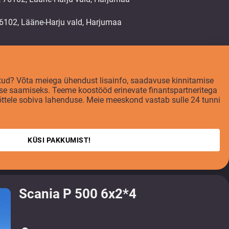
tatud? Võta meiega ühendust lisainfo, saadavuse kinnitamise
se saamiseks. Teeme koostööd erinevate finantspartneritega
võttele sobiva lahenduse. Meie meeskond vastab sulle 24 tunni
KÜSI PAKKUMIST!
Scania P 500 6x2*4