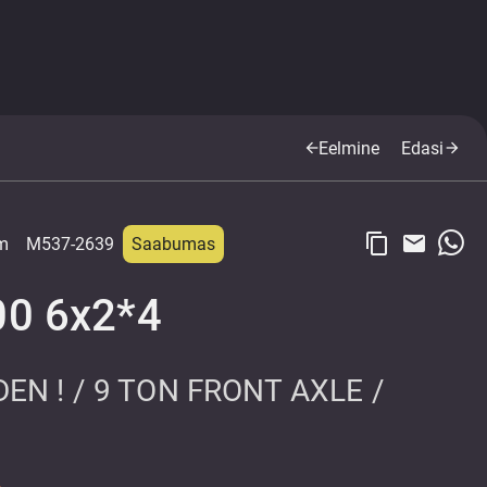
Eelmine
Edasi
arrow_back
arrow_forward
content_copy
email
em
M537-2639
Saabumas
00 6x2*4
N ! / 9 TON FRONT AXLE /