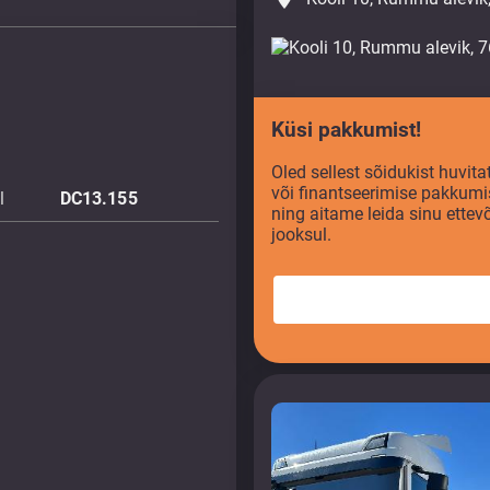
Küsi pakkumist!
Oled sellest sõidukist huvi
või finantseerimise pakkumi
l
DC13.155
ning aitame leida sinu ette
jooksul.