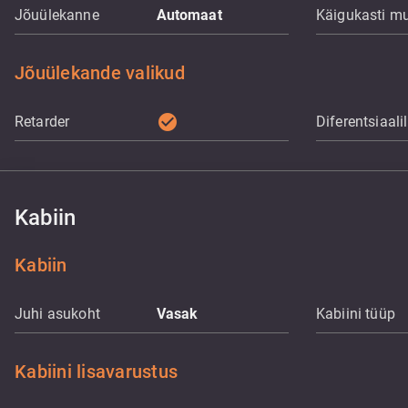
Jõuülekanne
Automaat
Käigukasti m
Jõuülekande valikud
check_circle
Retarder
Diferentsiaali
Kabiin
Kabiin
Juhi asukoht
Vasak
Kabiini tüüp
Kabiini lisavarustus