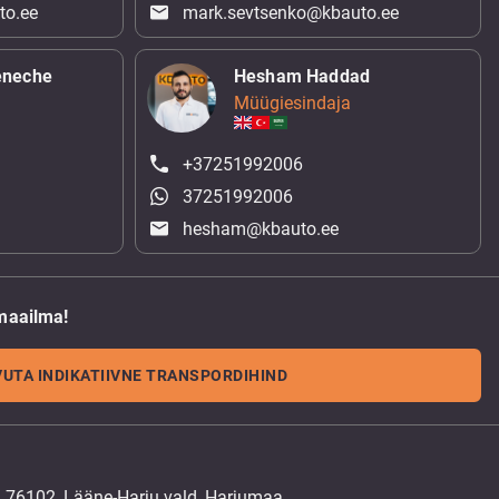
to.ee
mark.sevtsenko@kbauto.ee
eneche
Hesham Haddad
Müügiesindaja
+37251992006
37251992006
hesham@kbauto.ee
maailma!
UTA INDIKATIIVNE TRANSPORDIHIND
, 76102, Lääne-Harju vald, Harjumaa