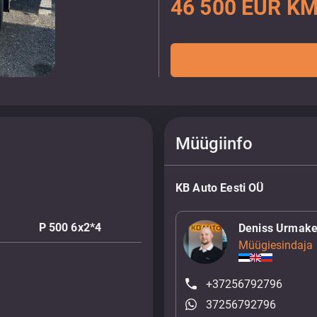
46 500 EUR KM
Müügiinfo
KB Auto Eesti OÜ
P 500 6x2*4
Deniss Urmake
Müügiesindaja
+37256792796
37256792796