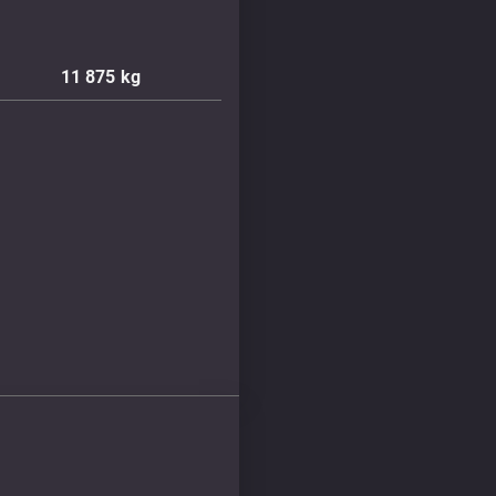
11 875
kg