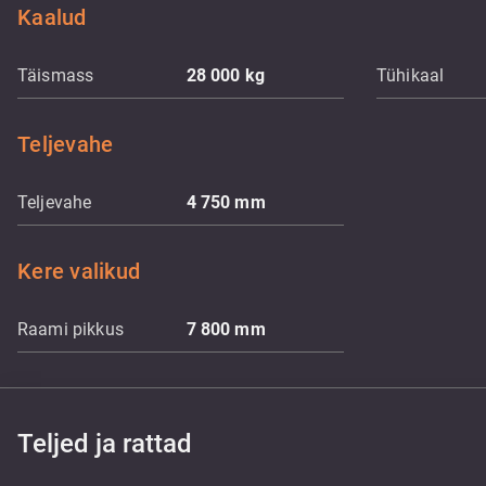
Kaalud
Täismass
28 000
kg
Tühikaal
Teljevahe
Teljevahe
4 750
mm
Kere valikud
Raami pikkus
7 800
mm
Teljed ja rattad