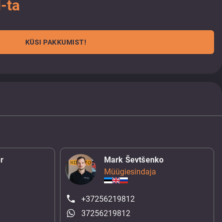
-ta
KÜSI PAKKUMIST!
r
Mark Ševtšenko
Müügiesindaja
+37256219812
37256219812