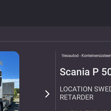
Veoautod
- Konteinersüste
Scania P 5
LOCATION SWEDE
arrow_forward_ios
RETARDER