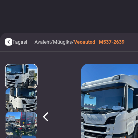
Tagasi
Avaleht
/
Müügiks
/
Veoautod | M537-2639
arrow_back_ios
arrow_back_ios