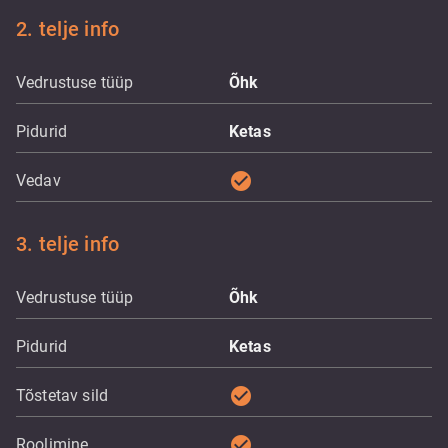
2. telje info
Vedrustuse tüüp
Õhk
Pidurid
Ketas
check_circle
Vedav
3. telje info
Vedrustuse tüüp
Õhk
Pidurid
Ketas
check_circle
Tõstetav sild
check_circle
Roolimine