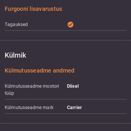
Furgooni lisavarustus
check_circle
Tagauksed
Külmik
Külmutusseadme andmed
Külmutusseadme mootori
Diisel
tüüp
Külmutusseadme mark
Carrier