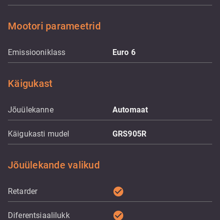
Mootori parameetrid
Emissiooniklass
Euro 6
Käigukast
Jõuülekanne
Automaat
Käigukasti mudel
GRS905R
Jõuülekande valikud
check_circle
Retarder
check_circle
Diferentsiaalilukk