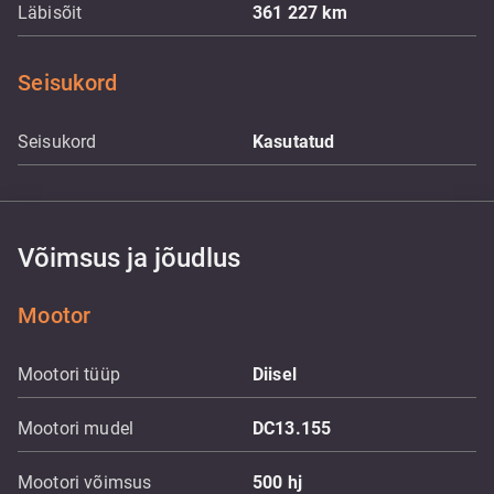
Läbisõit
361 227
km
Seisukord
Seisukord
Kasutatud
Võimsus ja jõudlus
Mootor
Mootori tüüp
Diisel
Mootori mudel
DC13.155
Mootori võimsus
500
hj