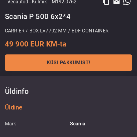
content_copy
email
Veoautod
- Külmik
M192-0762
Scania P 500 6x2*4
CARRIER / BOX L=7702 MM / BDF CONTAINER
49 900 EUR KM-ta
KÜSI PAKKUMIST!
Üldinfo
Üldine
Mark
Scania