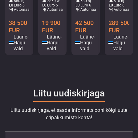
580 hj
286 kW
530 hj
510 hj
Euro 6
Euro 5
Euro 6
Euro 6
Automaat
Automaat
Automaat
Automaat
38 500
19 900
42 500
289 500
EUR
EUR
EUR
EUR
Lääne-
Lääne-
Lääne-
Lääne-
Harju
Harju
Harju
Harju
vald
vald
vald
vald
Liitu uudiskirjaga
Liitu uudiskirjaga, et saada informatsiooni kõigi uute
eripakkumiste kohta!