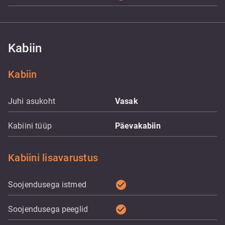
Kabiin
Kabiin
Juhi asukoht
Vasak
Kabiini tüüp
Päevakabiin
Kabiini lisavarustus
check_circle
Soojendusega istmed
check_circle
Soojendusega peeglid