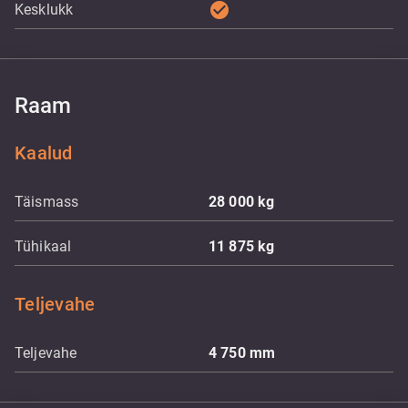
check_circle
Kesklukk
Raam
Kaalud
Täismass
28 000
kg
Tühikaal
11 875
kg
Teljevahe
Teljevahe
4 750
mm