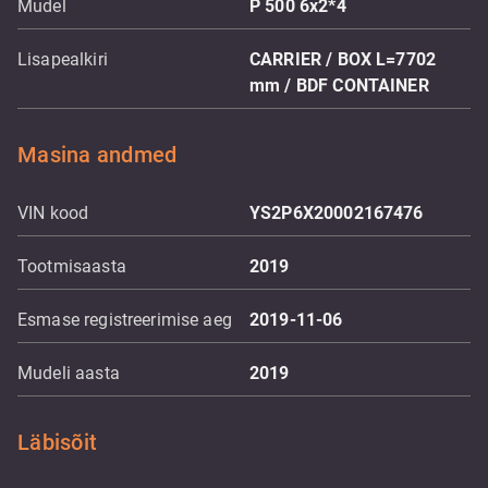
Mudel
P 500 6x2*4
Lisapealkiri
CARRIER / BOX L=7702
mm / BDF CONTAINER
Masina andmed
VIN kood
YS2P6X20002167476
Tootmisaasta
2019
Esmase registreerimise aeg
2019-11-06
Mudeli aasta
2019
Läbisõit