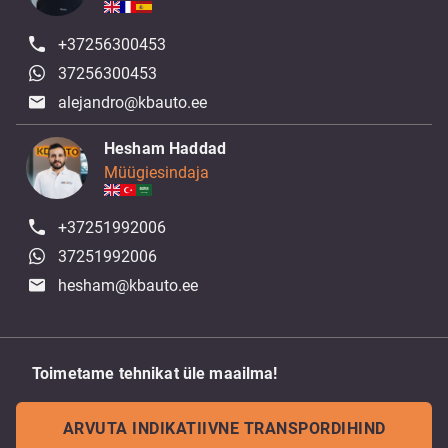
+37256300453
37256300453
alejandro@kbauto.ee
Hesham Haddad
Müügiesindaja
+37251992006
37251992006
hesham@kbauto.ee
Toimetame tehnikat üle maailma!
ARVUTA INDIKATIIVNE TRANSPORDIHIND