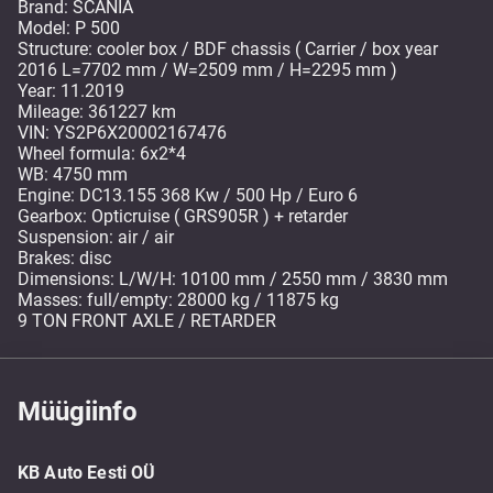
Brand: SCANIA
Model: P 500
Structure: cooler box / BDF chassis ( Carrier / box year
2016 L=7702 mm / W=2509 mm / H=2295 mm )
Year: 11.2019
Mileage: 361227 km
VIN: YS2P6X20002167476
Wheel formula: 6x2*4
WB: 4750 mm
Engine: DC13.155 368 Kw / 500 Hp / Euro 6
Gearbox: Opticruise ( GRS905R ) + retarder
Suspension: air / air
Brakes: disc
Dimensions: L/W/H: 10100 mm / 2550 mm / 3830 mm
Masses: full/empty: 28000 kg / 11875 kg
9 TON FRONT AXLE / RETARDER
Müügiinfo
KB Auto Eesti OÜ