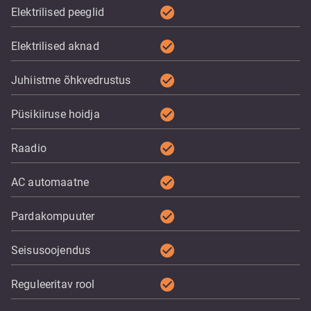
check_circle
Elektrilised peeglid
check_circle
Elektrilised aknad
check_circle
Juhiistme õhkvedrustus
check_circle
Püsikiiruse hoidja
check_circle
Raadio
check_circle
AC automaatne
check_circle
Pardakompuuter
check_circle
Seisusoojendus
check_circle
Reguleeritav rool