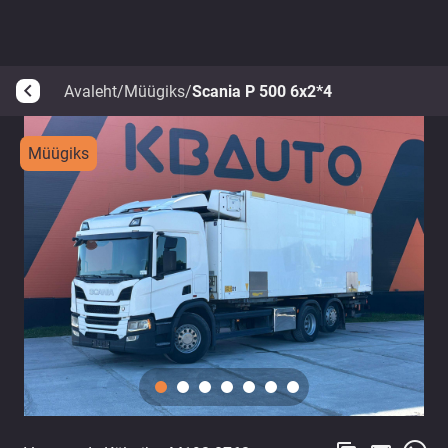
Avaleht
/
Müügiks
/
Scania P 500 6x2*4
arrow_back_ios
Müügiks