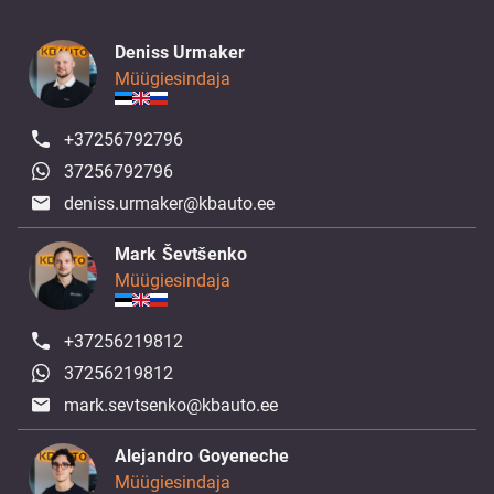
Deniss Urmaker
Müügiesindaja
+37256792796
37256792796
deniss.urmaker@kbauto.ee
Mark Ševtšenko
Müügiesindaja
+37256219812
37256219812
mark.sevtsenko@kbauto.ee
Alejandro Goyeneche
Müügiesindaja