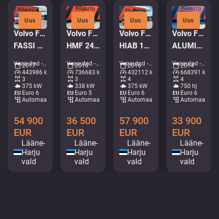
Uus
Uus
Uus
Uus
Volvo FH 500 6x2
Volvo FM 450 6x2*4
Volvo FM 500 8x4*4
Volvo FH16 750 8x4*4
FASSI F195A.2.25 / PLATFORM L=6510 mm
HMF 2420 K5 / PALIFT L=4750 mm
HIAB 144E-5 / BOX L=5992 mm
ALUMINIUM TIPPER BODY / EURO5
Veoautod - Kraanaga madel • M705-0206
Veoautod - Kraanaga konkslift • M062-7905
Veoautod - Kraanaga kallur • M571-8434
Veoautod - Kallur • M966-2659
2017
2010
2016
2014
443986 km
736683 km
432112 km
668391 km
3
3
4
4
375 kW
338 kW
375 kW
750 hj
Euro 6
Euro 5
Euro 6
Euro 6
Automaat
Automaat
Automaat
Automaat
54 900
36 500
57 900
33 900
EUR
EUR
EUR
EUR
Lääne-
Lääne-
Lääne-
Lääne-
Harju
Harju
Harju
Harju
vald
vald
vald
vald