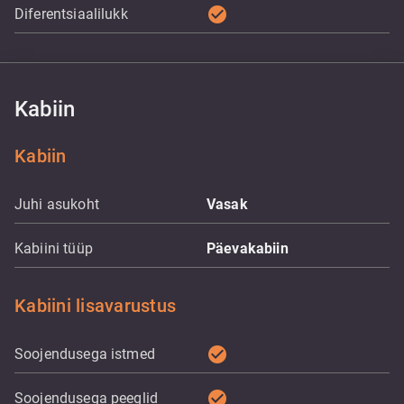
check_circle
Diferentsiaalilukk
Kabiin
Kabiin
Juhi asukoht
Vasak
Kabiini tüüp
Päevakabiin
Kabiini lisavarustus
check_circle
Soojendusega istmed
check_circle
Soojendusega peeglid