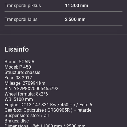
Transpordi pikkus
11 300
mm
Transpordi laius
2 500
mm
Lisainfo
Brand: SCANIA
Model: P 450
Structure: chassis
Year: 08.2017
Mileage: 270994 km
VIN: YS2P8X20005465792
Wheel formula: 8x2*6
WB: 5100 mm
Engine: DC13.147 331 Kw / 450 Hp / Euro 6
Gearbox: Opticruise ( GRSO905R ) + retarde
Suspension: steel / air
Brakes: disc
Dimensions L/W: 11300 mm / 2500 mm