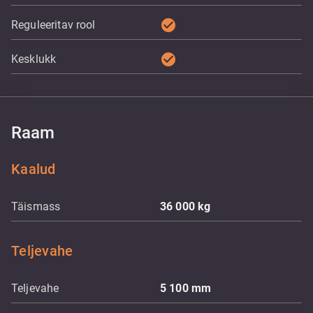
check_circle
Reguleeritav rool
check_circle
Kesklukk
Raam
Kaalud
Täismass
36 000
kg
Teljevahe
Teljevahe
5 100
mm