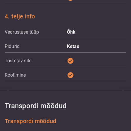
4. telje info
Vedrustuse tüüp
Õhk
Pidurid
Ketas
check_circle
Tõstetav sild
check_circle
Roolimine
Transpordi mõõdud
Transpordi mõõdud