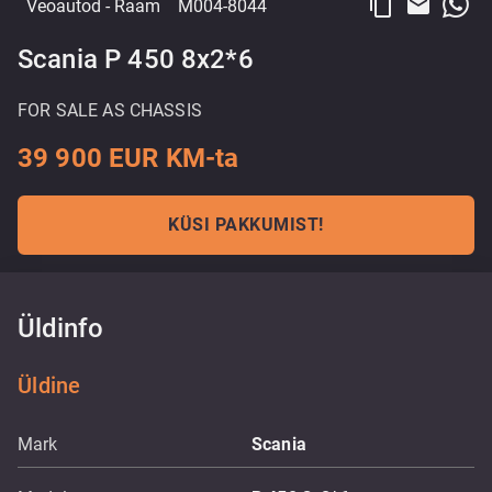
content_copy
email
Veoautod
- Raam
M004-8044
Scania P 450 8x2*6
FOR SALE AS CHASSIS
39 900 EUR KM-ta
KÜSI PAKKUMIST!
Üldinfo
Üldine
Mark
Scania