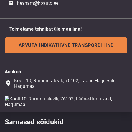
hesham@kbauto.ee
Toimetame tehnikat üle maailma!
ARVUTA INDIKATIIVNE TRANSPORDIHIND
Asukoht
Kooli 10, Rummu alevik, 76102, Lääne-Harju vald,
place
Harjumaa
Sarnased sõidukid