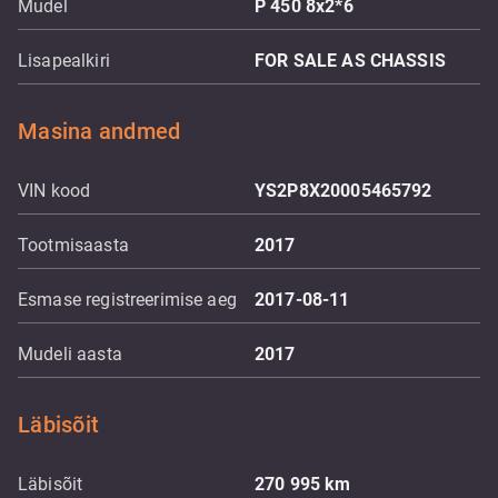
Mudel
P 450 8x2*6
Lisapealkiri
FOR SALE AS CHASSIS
Masina andmed
VIN kood
YS2P8X20005465792
Tootmisaasta
2017
Esmase registreerimise aeg
2017-08-11
Mudeli aasta
2017
Läbisõit
Läbisõit
270 995
km