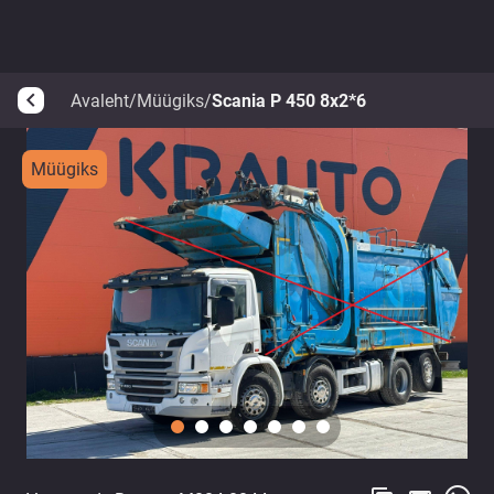
Avaleht
/
Müügiks
/
Scania P 450 8x2*6
arrow_back_ios
Müügiks