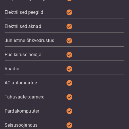
check_circle
Elektrilised peeglid
check_circle
Elektrilised aknad
check_circle
Juhiistme õhkvedrustus
check_circle
Püsikiiruse hoidja
check_circle
Raadio
check_circle
AC automaatne
check_circle
Tahavaatekaamera
check_circle
Pardakompuuter
check_circle
Seisusoojendus