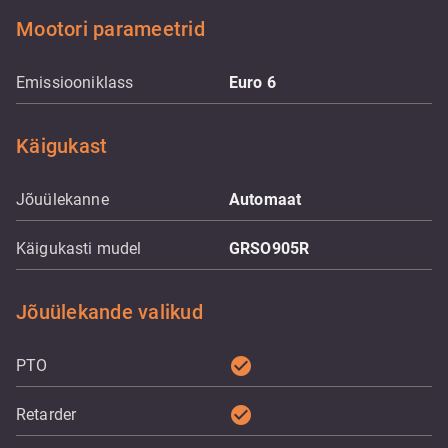
Mootori parameetrid
Emissiooniklass
Euro 6
Käigukast
Jõuülekanne
Automaat
Käigukasti mudel
GRSO905R
Jõuülekande valikud
check_circle
PTO
check_circle
Retarder