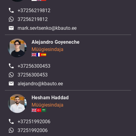
+37256219812
37256219812
mark.sevtsenko@kbauto.ee
Alejandro Goyeneche
Müügiesindaja
+37256300453
37256300453
alejandro@kbauto.ee
Hesham Haddad
Müügiesindaja
+37251992006
37251992006