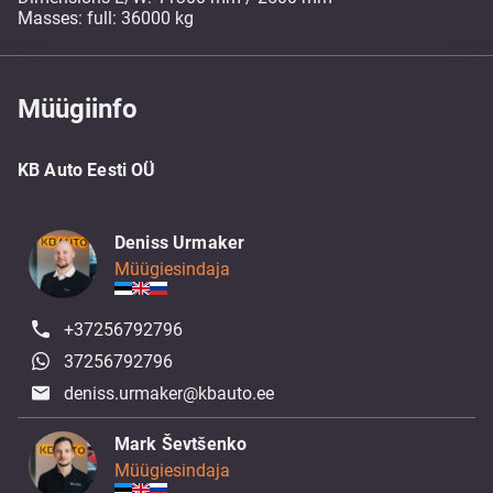
Masses: full: 36000 kg
Müügiinfo
KB Auto Eesti OÜ
Deniss Urmaker
Müügiesindaja
+37256792796
37256792796
deniss.urmaker@kbauto.ee
Mark Ševtšenko
Müügiesindaja