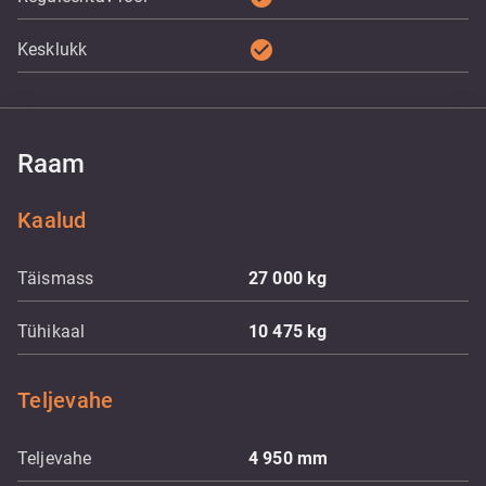
check_circle
Kesklukk
Raam
Kaalud
Täismass
27 000
kg
Tühikaal
10 475
kg
Teljevahe
Teljevahe
4 950
mm