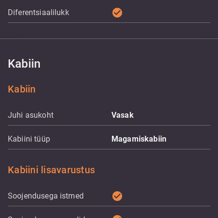
check_circle
Diferentsiaalilukk
Kabiin
Kabiin
Juhi asukoht
Vasak
Kabiini tüüp
Magamiskabiin
Kabiini lisavarustus
check_circle
Soojendusega istmed