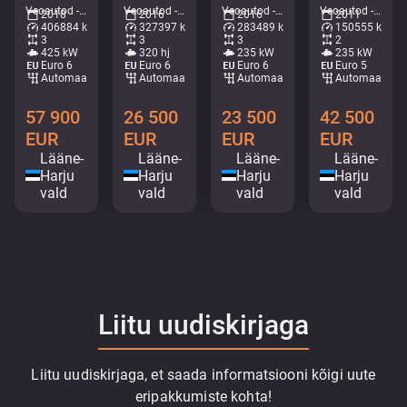
Veoautod - Kraanaga kallur • M250-6011
Veoautod - Külmik • M714-0584
Veoautod - Skipplaadur • M491-6669
Veoautod - Kraanaga kallur • M253-8328
2018
2016
2016
2011
406884 km
327397 km
283489 km
150555 km
3
3
3
2
425 kW
320 hj
235 kW
235 kW
Euro 6
Euro 6
Euro 6
Euro 5
Automaat
Automaat
Automaat
Automaat
57 900
26 500
23 500
42 500
EUR
EUR
EUR
EUR
Lääne-
Lääne-
Lääne-
Lääne-
Harju
Harju
Harju
Harju
vald
vald
vald
vald
Liitu uudiskirjaga
Liitu uudiskirjaga, et saada informatsiooni kõigi uute
eripakkumiste kohta!