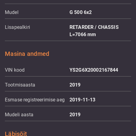
Mudel
G 500 6x2
Lisapealkiri
RETARDER / CHASSIS
L=7066 mm
Masina andmed
VIN kood
YS2G6X20002167844
Tootmisaasta
2019
Esmase registreerimise aeg
2019-11-13
Mudeli aasta
2019
Läbisõit