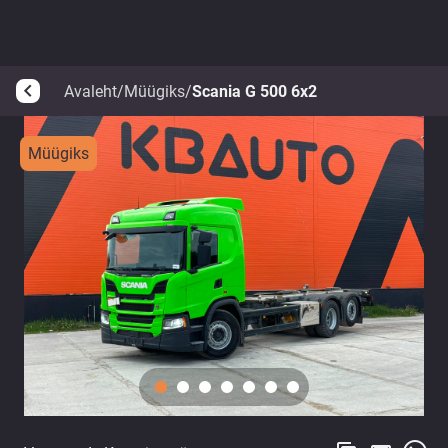
Avaleht
/
Müügiks
/
Scania G 500 6x2
arrow_back_ios
Müügiks