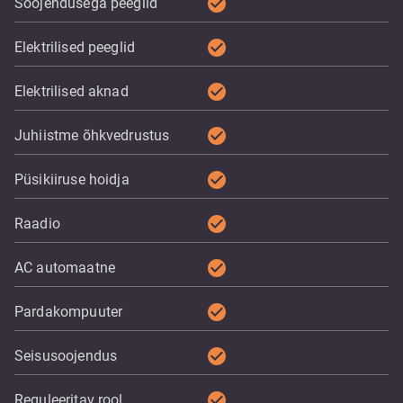
check_circle
Soojendusega peeglid
check_circle
Elektrilised peeglid
check_circle
Elektrilised aknad
check_circle
Juhiistme õhkvedrustus
check_circle
Püsikiiruse hoidja
check_circle
Raadio
check_circle
AC automaatne
check_circle
Pardakompuuter
check_circle
Seisusoojendus
check_circle
Reguleeritav rool