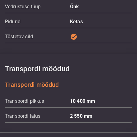
Vedrustuse tüüp
Õhk
Pidurid
Ketas
check_circle
Tõstetav sild
Transpordi mõõdud
Transpordi mõõdud
Transpordi pikkus
10 400
mm
Transpordi laius
2 550
mm