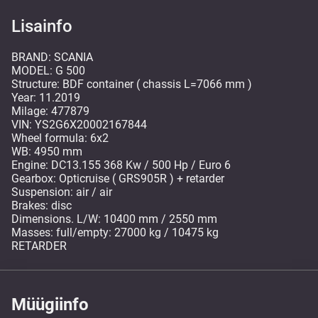
Lisainfo
BRAND: SCANIA
MODEL: G 500
Structure: BDF container ( chassis L=7066 mm )
Year: 11.2019
Milage: 477879
VIN: YS2G6X20002167844
Wheel formula: 6x2
WB: 4950 mm
Engine: DC13.155 368 Kw / 500 Hp / Euro 6
Gearbox: Opticruise ( GRS905R ) + retarder
Suspension: air / air
Brakes: disc
Dimensions. L/W: 10400 mm / 2550 mm
Masses: full/empty: 27000 kg / 10475 kg
RETARDER
Müügiinfo