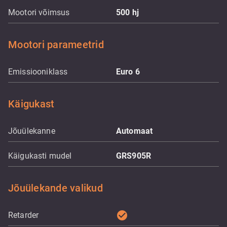
Mootori võimsus
500
hj
Mootori parameetrid
Emissiooniklass
Euro 6
Käigukast
Jõuülekanne
Automaat
Käigukasti mudel
GRS905R
Jõuülekande valikud
check_circle
Retarder