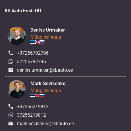
KB Auto Eesti OÜ
Deniss Urmaker
Müügiesindaja
+37256792796
37256792796
deniss.urmaker@kbauto.ee
Mark Ševtšenko
Müügiesindaja
+37256219812
37256219812
mark.sevtsenko@kbauto.ee