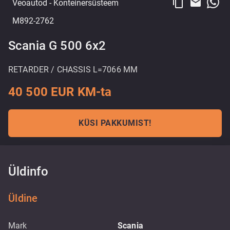
content_copy
email
Veoautod
- Konteinersüsteem
M892-2762
Scania G 500 6x2
RETARDER / CHASSIS L=7066 MM
40 500 EUR KM-ta
KÜSI PAKKUMIST!
Üldinfo
Üldine
Mark
Scania