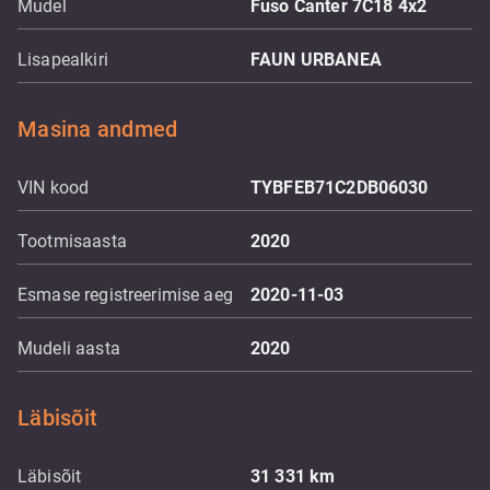
Mudel
Fuso Canter 7C18 4x2
Lisapealkiri
FAUN URBANEA
Masina andmed
VIN kood
TYBFEB71C2DB06030
Tootmisaasta
2020
Esmase registreerimise aeg
2020-11-03
Mudeli aasta
2020
Läbisõit
Läbisõit
31 331
km