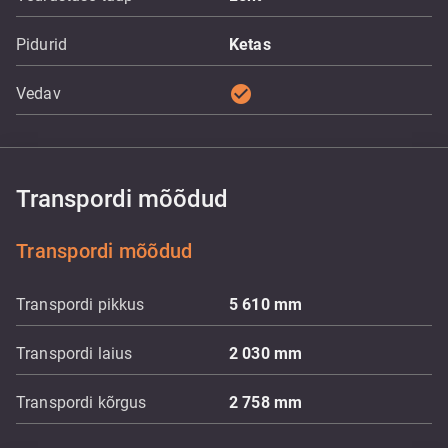
Pidurid
Ketas
check_circle
Vedav
Transpordi mõõdud
Transpordi mõõdud
Transpordi pikkus
5 610
mm
Transpordi laius
2 030
mm
Transpordi kõrgus
2 758
mm