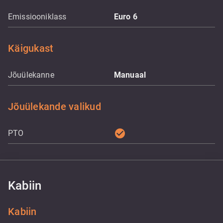
Emissiooniklass
Euro 6
Käigukast
Jõuülekanne
Manuaal
Jõuülekande valikud
check_circle
PTO
Kabiin
Kabiin