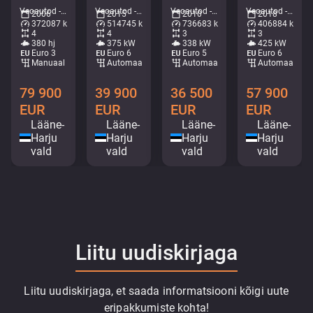
Veoautod - Kraanaga madel • M582-2228
Veoautod - Kallur • M635-6038
Veoautod - Kraanaga konkslift • M062-7905
Veoautod - Kraanaga kallur • M250-6011
2006
2015
2010
2018
372087 km
514745 km
736683 km
406884 km
4
4
3
3
380 hj
375 kW
338 kW
425 kW
Euro 3
Euro 6
Euro 5
Euro 6
Manuaal
Automaat
Automaat
Automaat
79 900
39 900
36 500
57 900
EUR
EUR
EUR
EUR
Lääne-
Lääne-
Lääne-
Lääne-
Harju
Harju
Harju
Harju
vald
vald
vald
vald
Liitu uudiskirjaga
Liitu uudiskirjaga, et saada informatsiooni kõigi uute
eripakkumiste kohta!