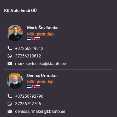
KB Auto Eesti OÜ
Mark Ševtšenko
Müügiesindaja
+37256219812
37256219812
mark.sevtsenko@kbauto.ee
Deniss Urmaker
Müügiesindaja
+37256792796
37256792796
deniss.urmaker@kbauto.ee