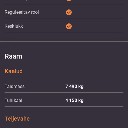
check_circle
Reguleeritav rool
check_circle
Kesklukk
Raam
Kaalud
Täismass
7 490
kg
Tühikaal
4 150
kg
Teljevahe