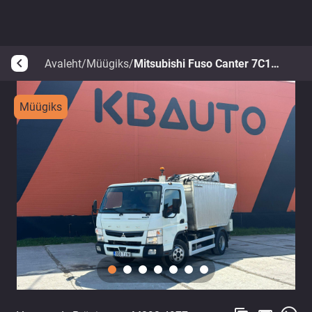
Avaleht
/
Müügiks
/
Mitsubishi Fuso Canter 7C18 4x2
arrow_back_ios
Müügiks