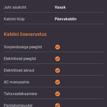
Juhi asukoht
Vasak
Kabiini tüüp
Päevakabiin
Kabiini lisavarustus
check_circle
Soojendusega peeglid
check_circle
Elektrilised peeglid
check_circle
Elektrilised aknad
check_circle
AC manuaalne
check_circle
Tahavaatekaamera
check_circle
Pardakompuuter