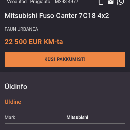
content_copy
email
Veoautod
- Prügiauto
M293-4977
Mitsubishi Fuso Canter 7C18 4x2
FAUN URBANEA
22 500 EUR KM-ta
KÜSI PAKKUMIST!
Üldinfo
Üldine
Mark
Mitsubishi