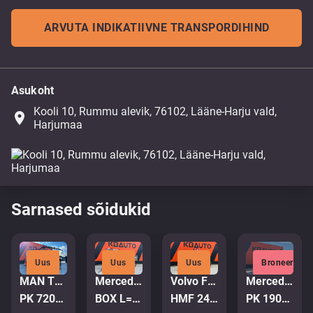
ARVUTA INDIKATIIVNE TRANSPORDIHIND
Asukoht
Kooli 10, Rummu alevik, 76102, Lääne-Harju vald,
place
Harjumaa
Sarnased sõidukid
Uus
Uus
Uus
Broneeritud
MAN TGA 35.380 8x4
Mercedes-Benz Arocs 3251 8x4
Volvo FM 450 6x2*4
Mercedes-Benz Actros 2658 6x4
PK 72002 / EXPORT OUTSIDE EU ONLY!
BOX L=6155 mm
HMF 2420 K5 / PALIFT L=4750 mm
PK 19001 / RETARDER / BOX L=6628 mm