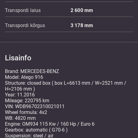
Transpordi laius
2 600
mm
Transpordi kõrgus
3 178
mm
Lisainfo
Brand: MERCEDES-BENZ
Model: Atego 916
Structure: closed box ( box L=6613 mm / W=2521 mm /
H=2106 mm )
Year: 11.2016
Mileage: 220795 km
VIN: WDB96702310021011
Wheel formula: 4x2
WB: 4820 mm
Engine: OM934 115 Kw / 160 Hp / Euro 6
Gearbox: automatic ( G70-6 )
Suspension: steel / air