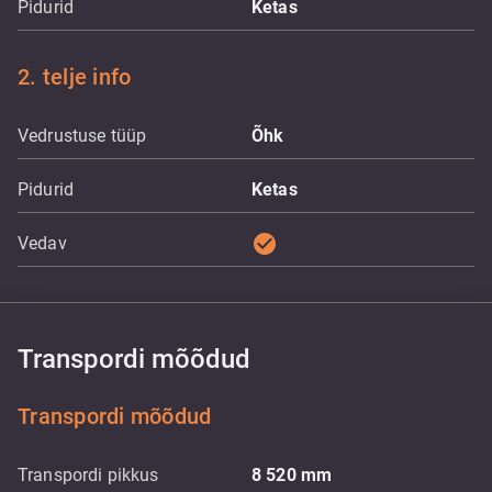
Pidurid
Ketas
2. telje info
Vedrustuse tüüp
Õhk
Pidurid
Ketas
check_circle
Vedav
Transpordi mõõdud
Transpordi mõõdud
Transpordi pikkus
8 520
mm