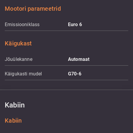
Mootori parameetrid
Emissiooniklass
Euro 6
Käigukast
Jõuülekanne
Automaat
Käigukasti mudel
G70-6
Kabiin
Kabiin