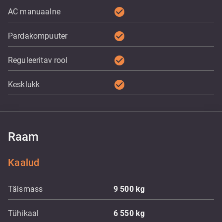
check_circle
AC manuaalne
check_circle
Pardakompuuter
check_circle
Reguleeritav rool
check_circle
Kesklukk
Raam
Kaalud
Täismass
9 500
kg
Tühikaal
6 550
kg