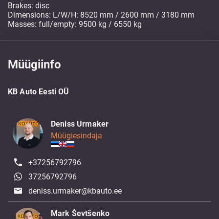
Brakes: disc
Dimensions: L/W/H: 8520 mm / 2600 mm / 3180 mm
Masses: full/empty: 9500 kg / 6550 kg
Müügiinfo
KB Auto Eesti OÜ
Deniss Urmaker
Müügiesindaja
+37256792796
37256792796
deniss.urmaker@kbauto.ee
Mark Ševtšenko