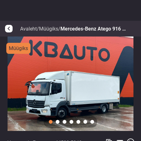
Avaleht
/
Müügiks
/
Mercedes-Benz Atego 916 4x2
arrow_back_ios
Müügiks