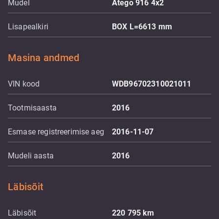
Mudel
Atego 916 4x2
Lisapealkiri
BOX L=6613 mm
Masina andmed
VIN kood
WDB96702310021011
Tootmisaasta
2016
Esmase registreerimise aeg
2016-11-07
Mudeli aasta
2016
Läbisõit
Läbisõit
220 795
km