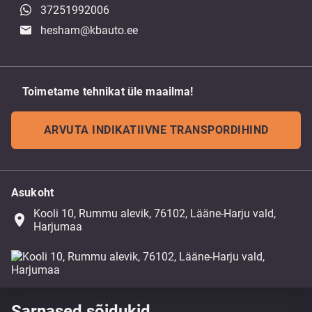
37251992006
hesham@kbauto.ee
Toimetame tehnikat üle maailma!
ARVUTA INDIKATIIVNE TRANSPORDIHIND
Asukoht
Kooli 10, Rummu alevik, 76102, Lääne-Harju vald,
place
Harjumaa
Sarnased sõidukid