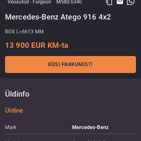
content_copy
email
Veoautod
- Furgoon
M580-5340
Mercedes-Benz Atego 916 4x2
BOX L=6613 MM
13 900 EUR KM-ta
KÜSI PAKKUMIST!
Üldinfo
Üldine
Mark
Mercedes-Benz