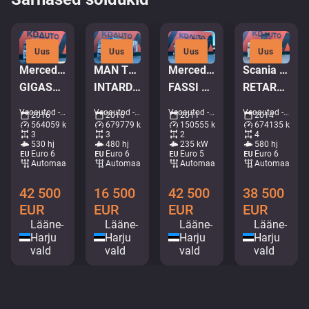
Uus
Uus
Uus
Uus
Mercedes-Benz Actros 2653 6x2
MAN TGX 26.480 6x2*4
Mercedes-Benz Actros 1832 4x2
Scania R580 8x4
GIGASPACE / JOAB L20 ton / L=5400 mm
INTARDER / BDF / CHASSI
FASSI F135A22 / BOX L=3707 mm
RETARDER / HYDRAULIC TAILGATE / TIPPER + EURO6
Veoautod - Konkslift • M025-3669
Veoautod - Furgoon • M360-2174
Veoautod - Kraanaga kallur • M253-8328
Veoautod - Kallur • M788-1421
2016
2016
2011
2014
564059 km
679779 km
150555 km
674135 km
3
3
2
4
530 hj
480 hj
235 kW
580 hj
Euro 6
Euro 6
Euro 5
Euro 6
Automaat
Automaat
Automaat
Automaat
42 500
16 500
42 500
38 500
EUR
EUR
EUR
EUR
Lääne-
Lääne-
Lääne-
Lääne-
Harju
Harju
Harju
Harju
vald
vald
vald
vald