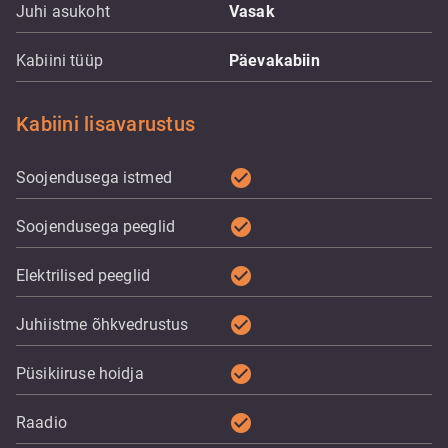
Juhi asukoht
Vasak
Kabiini tüüp
Päevakabiin
Kabiini lisavarustus
check_circle
Soojendusega istmed
check_circle
Soojendusega peeglid
check_circle
Elektrilised peeglid
check_circle
Juhiistme õhkvedrustus
check_circle
Püsikiiruse hoidja
check_circle
Raadio