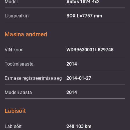
Mudel
Antos 1824 4x2
Lisapealkiri
BOX L=7757 mm
Masina andmed
VIN kood
WDB9630031L829748
Tootmisaasta
2014
Esmase registreerimise aeg
2014-01-27
Mudeli aasta
2014
Läbisõit
Läbisõit
248 103
km