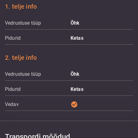
1. telje info
Vedrustuse tüüp
Õhk
Pidurid
Ketas
2. telje info
Vedrustuse tüüp
Õhk
Pidurid
Ketas
check_circle
Vedav
Transpordi mõõdud