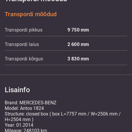
Transpordi mõõdud
Transpordi pikkus
9 750
mm
Transpordi laius
2 600
mm
Transpordi kõrgus
3 830
mm
Lisainfo
Brand: MERCEDES-BENZ
Model: Antos 1824
Structure: closed box ( box L=7757 mm / W=2506 mm /
H=2504 mm )
Year: 01.2014
Mileage: 248103 km