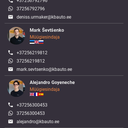
+37256792796
37256792796
deniss.urmaker@kbauto.ee
Mark Ševtšenko
Müügiesindaja
+37256219812
37256219812
mark.sevtsenko@kbauto.ee
Alejandro Goyeneche
Müügiesindaja
+37256300453
37256300453
alejandro@kbauto.ee