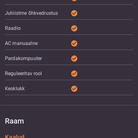
check_circle
Juhiistme õhkvedrustus
check_circle
Raadio
check_circle
AC manuaalne
check_circle
Pardakompuuter
check_circle
Reguleeritav rool
check_circle
Kesklukk
Raam
Kaalud