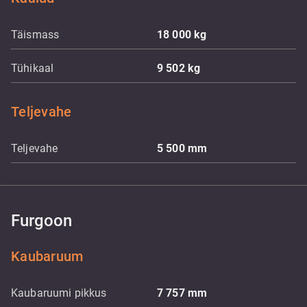
Täismass
18 000
kg
Tühikaal
9 502
kg
Teljevahe
Teljevahe
5 500
mm
Furgoon
Kaubaruum
Kaubaruumi pikkus
7 757
mm