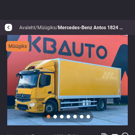
Avaleht
/
Müügiks
/
Mercedes-Benz Antos 1824 4x2
arrow_back_ios
Müügiks