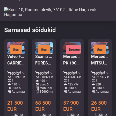
Sarnased sõidukid
Uus
Uus
Broneeritud
Uus
Volvo FM410 6x2*4
Scania R 490 8x4 + Släpet Smemax 2 axle
Mercedes-Benz Actros 2658 6x4
Mercedes-Benz Antos 2532 6x2*4
CARRIER SUPRA 950 MT / 2 ZONE FRIDGE
FOREST MACHINE TRANSPORT TRUCK
PK 19001 / RETARDER / BOX L=6628 mm
MITSUBISHI TU85SA / BOX L=8539 mm
Veoautod - Külmik • M420-1252
Veoautod - Metsaveok • M572-7733
Veoautod - Kraanaga kallur • M250-6011
Veoautod - Külmik • M714-0584
2012
2015
2018
2016
663978 km
918321 km
406884 km
327397 km
3
490 hj
3
3
410 hj
Euro 6
425 kW
320 hj
Euro 5
Manuaal
Euro 6
Euro 6
Automaat
15600 mm
Automaat
Automaat
21 500
68 500
57 900
26 500
EUR
EUR
EUR
EUR
Lääne-
Lääne-
Lääne-
Lääne-