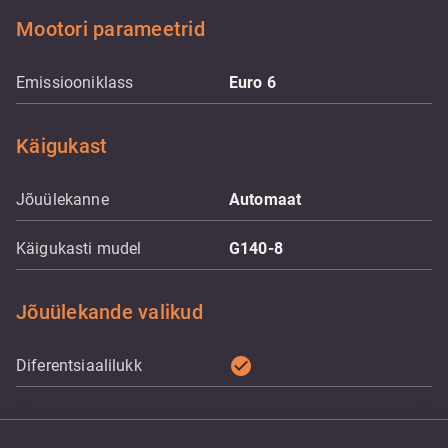
Mootori parameetrid
Emissiooniklass
Euro 6
Käigukast
Jõuülekanne
Automaat
Käigukasti mudel
G140-8
Jõuülekande valikud
check_circle
Diferentsiaalilukk