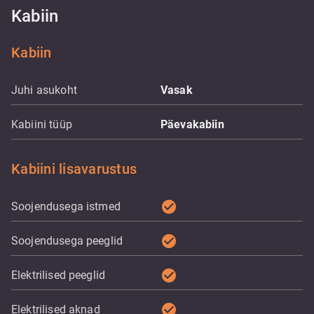
Kabiin
Kabiin
Juhi asukoht
Vasak
Kabiini tüüp
Päevakabiin
Kabiini lisavarustus
check_circle
Soojendusega istmed
check_circle
Soojendusega peeglid
check_circle
Elektrilised peeglid
check_circle
Elektrilised aknad