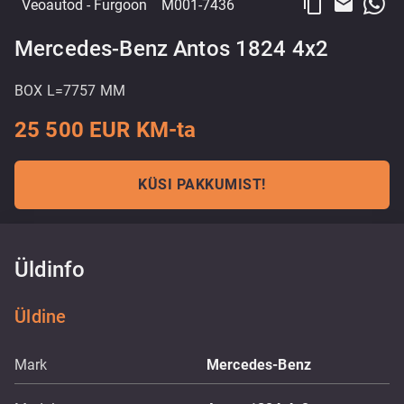
content_copy
email
Veoautod
- Furgoon
M001-7436
Mercedes-Benz Antos 1824 4x2
BOX L=7757 MM
25 500 EUR KM-ta
KÜSI PAKKUMIST!
Üldinfo
Üldine
Mark
Mercedes-Benz