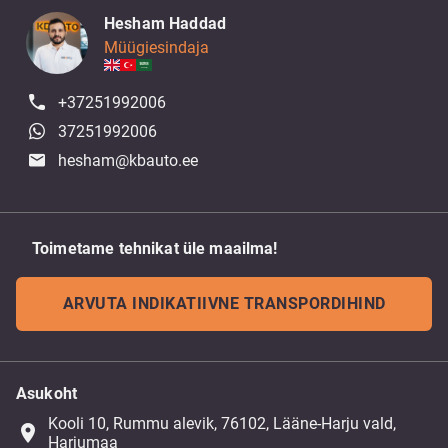
Hesham Haddad
Müügiesindaja
+37251992006
37251992006
hesham@kbauto.ee
Toimetame tehnikat üle maailma!
ARVUTA INDIKATIIVNE TRANSPORDIHIND
Asukoht
Kooli 10, Rummu alevik, 76102, Lääne-Harju vald,
place
Harjumaa