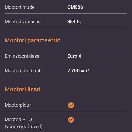
Mootori mudel
OM936
Mootori võimsus
354
hj
Mootori parameetrid
Emissiooniklass
Euro 6
Mootori töömaht
7 700
cm³
Mootori lisad
check_circle
Mootorpidur
check_circle
Mootori PTO
(võimsusvõtuvõll)