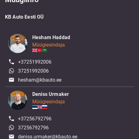
KB Auto Eesti OÜ
Hesham Haddad
Müügiesindaja
+37251992006
37251992006
hesham@kbauto.ee
Deniss Urmaker
Müügiesindaja
+37256792796
37256792796
deniss.urmaker@kbauto.ee