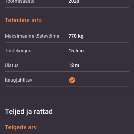
Tootmisaasta
2020
Tehniline info
Maksimaalne tõstevõime
770
kg
Tõstekõrgus
15.5
m
Ulatus
12
m
check_circle
Kaugjuhtitav
Teljed ja rattad
Telgede arv