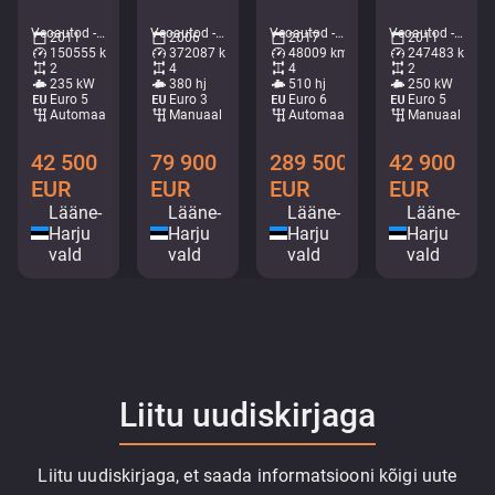
Veoautod - Kraanaga kallur • M253-8328
Veoautod - Kraanaga madel • M582-2228
Veoautod - Puksiir • M988-9081
Veoautod - Kraanaga madel • M881-3929
2011
2006
2017
2011
150555 km
372087 km
48009 km
247483 km
2
4
4
2
235 kW
380 hj
510 hj
250 kW
Euro 5
Euro 3
Euro 6
Euro 5
Automaat
Manuaal
Automaat
Manuaal
42 500
79 900
289 500
42 900
EUR
EUR
EUR
EUR
Lääne-
Lääne-
Lääne-
Lääne-
Harju
Harju
Harju
Harju
vald
vald
vald
vald
Liitu uudiskirjaga
Liitu uudiskirjaga, et saada informatsiooni kõigi uute