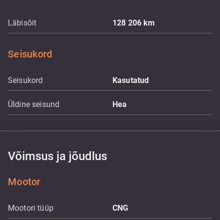
Läbisõit
128 206
km
Seisukord
Seisukord
Kasutatud
Üldine seisund
Hea
Võimsus ja jõudlus
Mootor
Mootori tüüp
CNG