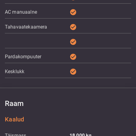
check_circle
AC manuaalne
check_circle
Tahavaatekaamera
check_circle
check_circle
Pardakompuuter
check_circle
Kesklukk
Raam
Kaalud
Täismass
18 000
kg