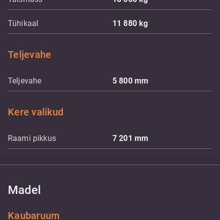
Tühikaal
11 880
kg
Teljevahe
Teljevahe
5 800
mm
Kere valikud
Raami pikkus
7 201
mm
Madel
Kaubaruum