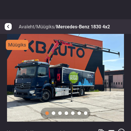
Avaleht
/
Müügiks
/
Mercedes-Benz 1830 4x2
arrow_back_ios
Müügiks