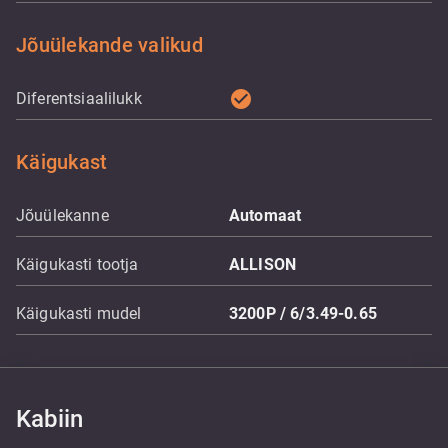
Jõuülekande valikud
check_circle
Diferentsiaalilukk
Käigukast
Jõuülekanne
Automaat
Käigukasti tootja
ALLISON
Käigukasti mudel
3200P / 6/3.49-0.65
Kabiin