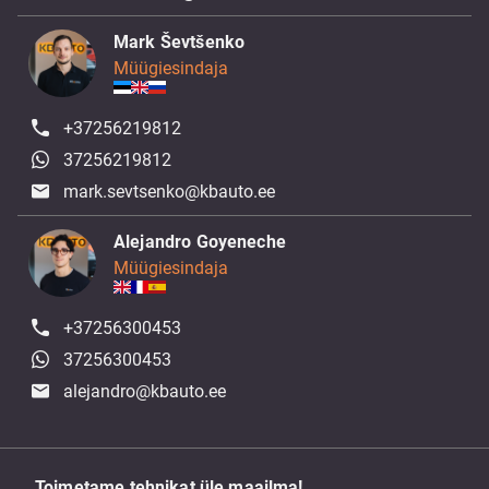
Mark Ševtšenko
Müügiesindaja
+37256219812
37256219812
mark.sevtsenko@kbauto.ee
Alejandro Goyeneche
Müügiesindaja
+37256300453
37256300453
alejandro@kbauto.ee
Toimetame tehnikat üle maailma!