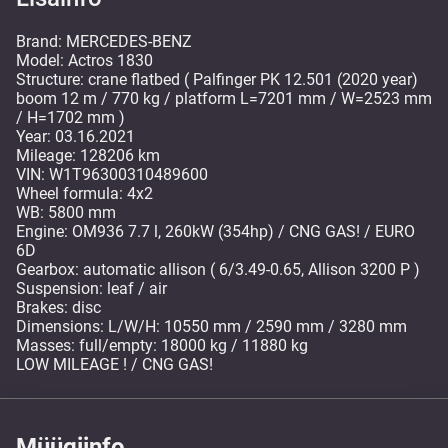
Brand: MERCEDES-BENZ
Model: Actros 1830
Structure: crane flatbed ( Palfinger PK 12.501 (2020 year)
boom 12 m / 770 kg / platform L=7201 mm / W=2523 mm
/ H=1702 mm )
Year: 03.16.2021
Mileage: 128206 km
VIN: W1T96300310489600
Wheel formula: 4x2
WB: 5800 mm
Engine: OM936 7.7 l, 260kW (354hp) / CNG GAS! / EURO
6D
Gearbox: automatic allison ( 6/3.49-0.65, Allison 3200 P )
Suspension: leaf / air
Brakes: disc
Dimensions: L/W/H: 10550 mm / 2590 mm / 3280 mm
Masses: full/empty: 18000 kg / 11880 kg
LOW MILEAGE ! / CNG GAS!
Müügiinfo