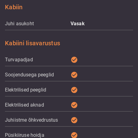
Kabiin
Juhi asukoht
Vasak
Kabiini lisavarustus
check_circle
Turvapadjad
check_circle
Soojendusega peeglid
check_circle
Elektrilised peeglid
check_circle
Elektrilised aknad
check_circle
Juhiistme õhkvedrustus
check_circle
Püsikiiruse hoidja