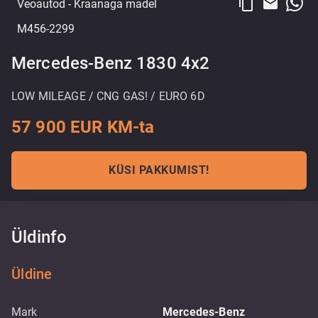
content_copy
email
Veoautod
- Kraanaga madel
M456-2299
Mercedes-Benz 1830 4x2
LOW MILEAGE / CNG GAS! / EURO 6D
57 900 EUR KM-ta
KÜSI PAKKUMIST!
Üldinfo
Üldine
Mark
Mercedes-Benz