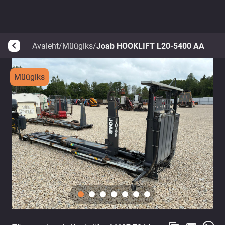
Avaleht
/
Müügiks
/
Joab HOOKLIFT L20-5400 AA
arrow_back_ios
Müügiks