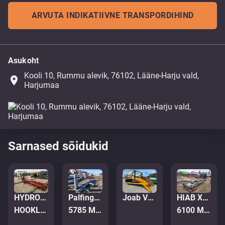
ARVUTA INDIKATIIVNE TRANSPORDIHIND
Asukoht
Kooli 10, Rummu alevik, 76102, Lääne-Harju vald,
place
Harjumaa
Sarnased sõidukid
Palfinger Hooklift Palift T 20 SCAN
HIAB XR20SL56 20T
HYDROLIFT S18 5430
Joab VL 18 U 5200
5785 MM
6100 MM HOOKLIFT
HOOKLIFT