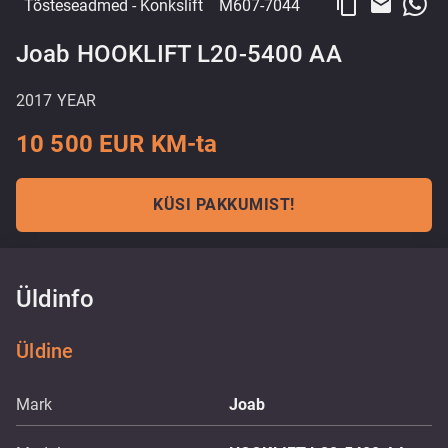
content_copy
email
Tõsteseadmed
- Konkslift
M607-7044
Joab HOOKLIFT L20-5400 AA
2017 YEAR
10 500 EUR KM-ta
KÜSI PAKKUMIST!
Üldinfo
Üldine
Mark
Joab