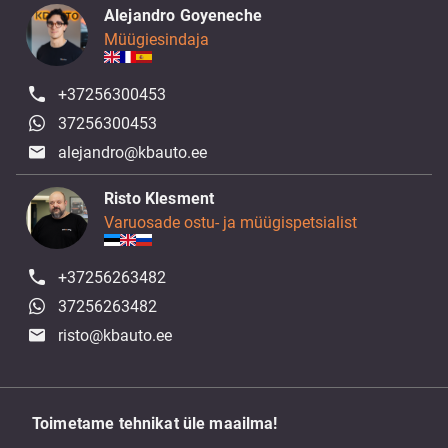
Alejandro Goyeneche
Müügiesindaja
+37256300453
37256300453
alejandro@kbauto.ee
Risto Klesment
Varuosade ostu- ja müügispetsialist
+37256263482
37256263482
risto@kbauto.ee
Toimetame tehnikat üle maailma!