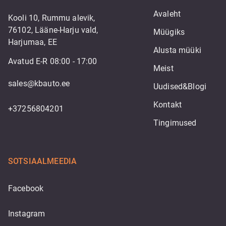
Avaleht
Kooli 10, Rummu alevik,
76102, Lääne-Harju vald,
Müügiks
Harjumaa, EE
Alusta müüki
Avatud E-R 08:00 - 17:00
Meist
sales@kbauto.ee
Uudised&Blogi
Kontakt
+37256804201
Tingimused
SOTSIAALMEEDIA
Facebook
Instagram