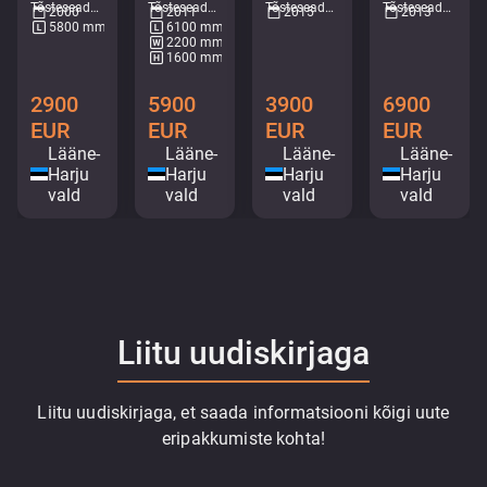
Tõsteseadmed - Konkslift • M661-5527
Tõsteseadmed - Konkslift • M089-6776
Tõsteseadmed - Konkslift • M310-8642
Tõsteseadmed - Tõstekallur • M094-3151
2011
2013
2000
2015
6100 mm
5800 mm
2200 mm
1600 mm
2900
3900
5900
6900
EUR
EUR
EUR
EUR
Lääne-
Lääne-
Lääne-
Lääne-
Harju
Harju
Harju
Harju
vald
vald
vald
vald
Liitu uudiskirjaga
Liitu uudiskirjaga, et saada informatsiooni kõigi uute
eripakkumiste kohta!