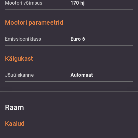
Mootori võimsus
170
hj
Mootori parameetrid
Emissiooniklass
Euro 6
Käigukast
Jõuülekanne
Automaat
Raam
Kaalud