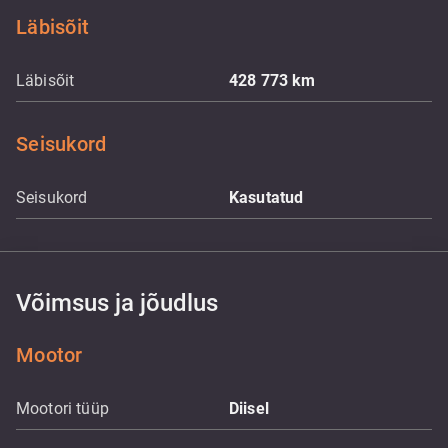
Läbisõit
Läbisõit
428 773
km
Seisukord
Seisukord
Kasutatud
Võimsus ja jõudlus
Mootor
Mootori tüüp
Diisel