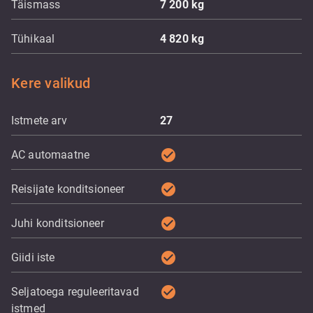
Täismass
7 200
kg
Tühikaal
4 820
kg
Kere valikud
Istmete arv
27
check_circle
AC automaatne
check_circle
Reisijate konditsioneer
check_circle
Juhi konditsioneer
check_circle
Giidi iste
check_circle
Seljatoega reguleeritavad
istmed