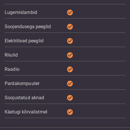
check_circle
Lugemislambid
check_circle
Soojendusega peeglid
check_circle
Elektrilised peeglid
check_circle
Riiulid
check_circle
Raadio
check_circle
Pardakompuuter
check_circle
Soojustatud aknad
check_circle
Käetugi kõrvalistmel