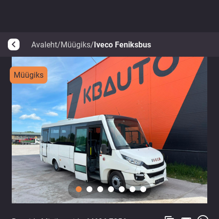
Avaleht
/
Müügiks
/
Iveco Feniksbus
arrow_back_ios
Müügiks