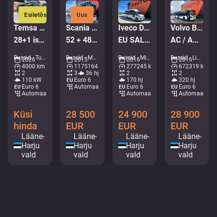
Esiletõstetud
Uus
Temsa Prestij
Scania Omniexpress K360 6x2
Iveco Daily 65C17 Feniksbus
Volvo B8RLE 8900 4x2
28+1 istekohta | 7.3m | UUS
52 + 48 SEATS / EURO6
EU SALES 800.- Euro TAX WILL BE ADDED / 20+1 SEATS / AC
AC / AUXILIARY HEATING
Bussid - Turistibussid • M407-4724
Bussid - Maakonnaliini buss • M414-0696
Bussid - Minibussid • M960-4669
Bussid - Linnaliinibussid • M324-1065
2026
2015
2016
2016
4000 km
1175164 km
277245 km
672319 km
2
3
36 hj
2
2
110 kW
Euro 6
170 hj
320 hj
Euro 6
Automaat
Euro 6
Euro 6
Automaat
Automaat
Automaat
Küsi
28 500
24 900
28 900
hinda
EUR
EUR
EUR
Lääne-
Lääne-
Lääne-
Lääne-
Harju
Harju
Harju
Harju
vald
vald
vald
vald