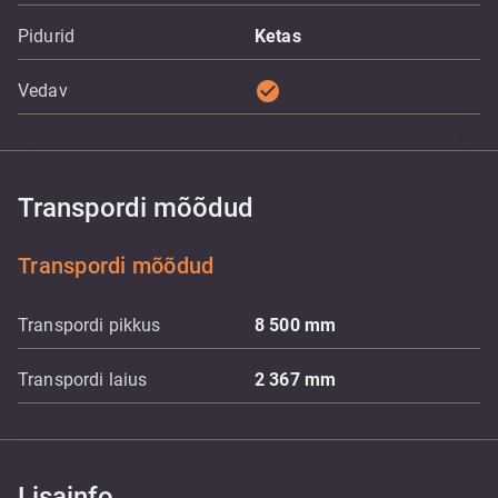
Pidurid
Ketas
check_circle
Vedav
Transpordi mõõdud
Transpordi mõõdud
Transpordi pikkus
8 500
mm
Transpordi laius
2 367
mm
Lisainfo