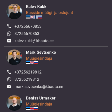
Kalev Kukk
Busside müügi- ja ostujuht
+37256670853
37256670853
kalev.kukk@kbauto.ee
Mark Ševtšenko
Müügiesindaja
+37256219812
37256219812
mark.sevtsenko@kbauto.ee
Deniss Urmaker
Müügiesindaja