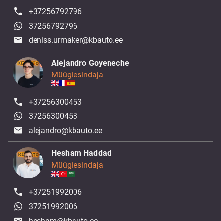
+37256792796
37256792796
deniss.urmaker@kbauto.ee
Alejandro Goyeneche
Müügiesindaja
+37256300453
37256300453
alejandro@kbauto.ee
Hesham Haddad
Müügiesindaja
+37251992006
37251992006
hesham@kbauto.ee