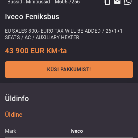
content_copy
email
Bussid
- Minibussid
M606-7256
Iveco Feniksbus
EU SALES 800.- EURO TAX WILL BE ADDED / 26+1+1
SEATS / AC / AUXILIARY HEATER
43 900 EUR KM-ta
KÜSI PAKKUMIST!
Üldinfo
Üldine
Mark
Iveco