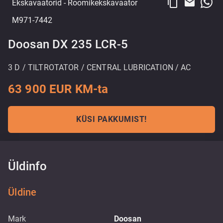
content_copy
email
Ekskavaatorid
- Roomikekskavaator
M971-7442
Doosan DX 235 LCR-5
3 D / TILTROTATOR / CENTRAL LUBRICATION / AC
63 900 EUR KM-ta
KÜSI PAKKUMIST!
Üldinfo
Üldine
Mark
Doosan