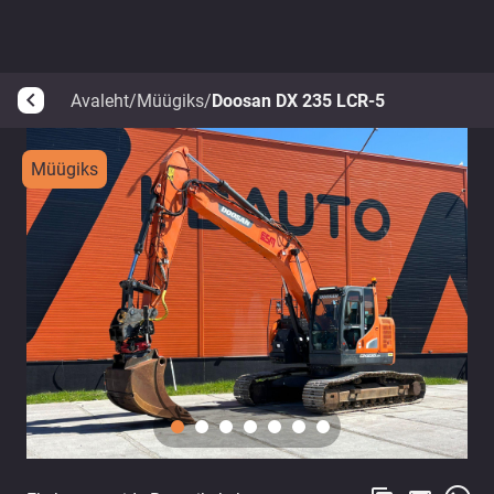
Avaleht
/
Müügiks
/
Doosan DX 235 LCR-5
arrow_back_ios
Müügiks