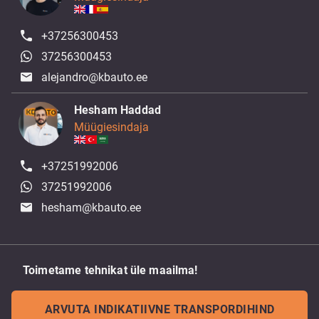
+37256300453
37256300453
alejandro@kbauto.ee
Hesham Haddad
Müügiesindaja
+37251992006
37251992006
hesham@kbauto.ee
Toimetame tehnikat üle maailma!
ARVUTA INDIKATIIVNE TRANSPORDIHIND