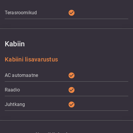
check_circle
Terasroomikud
Kabiin
Kabiini lisavarustus
check_circle
AC automaatne
check_circle
Raadio
check_circle
Juhtkang