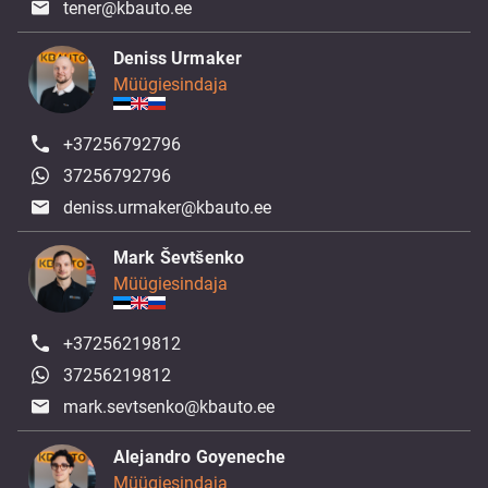
tener@kbauto.ee
Deniss Urmaker
Müügiesindaja
+37256792796
37256792796
deniss.urmaker@kbauto.ee
Mark Ševtšenko
Müügiesindaja
+37256219812
37256219812
mark.sevtsenko@kbauto.ee
Alejandro Goyeneche
Müügiesindaja