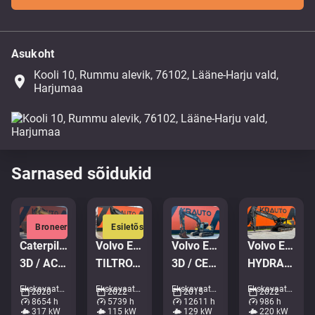
Asukoht
Kooli 10, Rummu alevik, 76102, Lääne-Harju vald,
place
Harjumaa
Sarnased sõidukid
Broneeritud
Esiletõstetud
Caterpillar 352
Volvo EWR 170 E
Volvo EC 220 EL
Volvo EC 350 ENL
3D / AC / CENTRAL LUBRICATION
TILTROTATOR / AC / CENTRAL LUBRICATION
3D / CENTRAL LUBRICATION / AC / AUXILIARY HEATER
HYDRAULIC CAB RISER / CENTRAL LUBRICATION / AC
Ekskavaatorid - Roomikekskavaator • M177-2087
Ekskavaatorid - Ratasekskavaator • M727-9473
Ekskavaatorid - Roomikekskavaator • M294-3312
Ekskavaatorid - Roomikekskavaator • M784-6379
2020
2022
2015
2022
8654 h
5739 h
12611 h
986 h
317 kW
115 kW
129 kW
220 kW