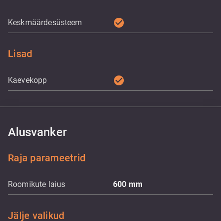
check_circle
Keskmäärdesüsteem
Lisad
check_circle
Kaevekopp
Alusvanker
Raja parameetrid
Roomikute laius
600
mm
Jälje valikud