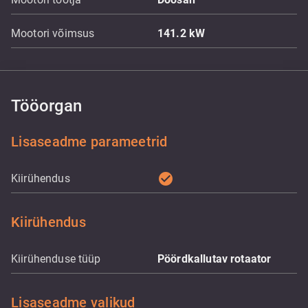
Mootori võimsus
141.2
kW
Tööorgan
Lisaseadme parameetrid
check_circle
Kiirühendus
Kiirühendus
Kiirühenduse tüüp
Pöördkallutav rotaator
Lisaseadme valikud