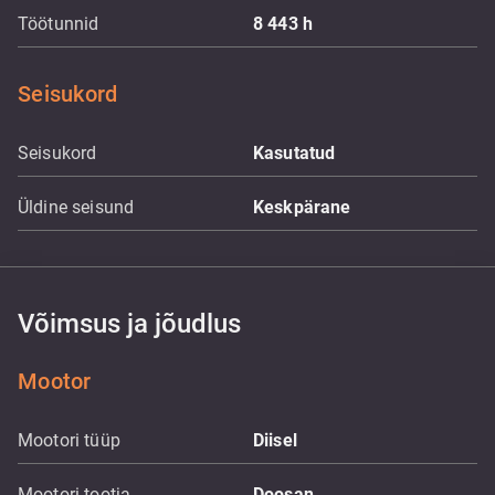
Töötunnid
8 443
h
Seisukord
Seisukord
Kasutatud
Üldine seisund
Keskpärane
Võimsus ja jõudlus
Mootor
Mootori tüüp
Diisel
Mootori tootja
Doosan