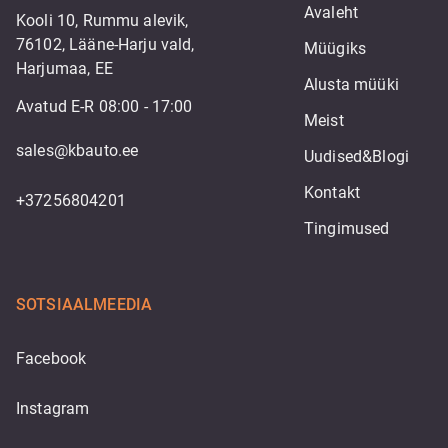
Avaleht
Kooli 10, Rummu alevik,
76102, Lääne-Harju vald,
Müügiks
Harjumaa, EE
Alusta müüki
Avatud E-R 08:00 - 17:00
Meist
sales@kbauto.ee
Uudised&Blogi
Kontakt
+37256804201
Tingimused
SOTSIAALMEEDIA
Facebook
Instagram