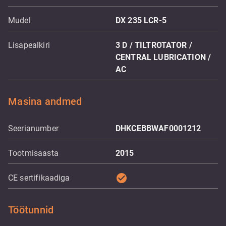
Mudel
DX 235 LCR-5
Lisapealkiri
3 D / TILTROTATOR /
CENTRAL LUBRICATION /
AC
Masina andmed
Seerianumber
DHKCEBBWAF0001212
Tootmisaasta
2015
check_circle
CE sertifikaadiga
Töötunnid