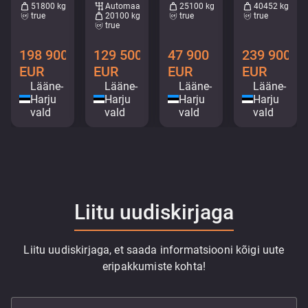
51800 kg
Automaat
25100 kg
40452 kg
true
20100 kg
true
true
true
198 900
129 500
47 900
239 900
EUR
EUR
EUR
EUR
Lääne-
Lääne-
Lääne-
Lääne-
Harju
Harju
Harju
Harju
vald
vald
vald
vald
Liitu uudiskirjaga
Liitu uudiskirjaga, et saada informatsiooni kõigi uute
eripakkumiste kohta!