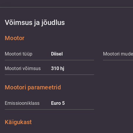
Võimsus ja jõudlus
Mootor
Mootori tüüp
Diisel
Mootori mude
Mootori võimsus
310
hj
Mootori parameetrid
Emissiooniklass
Euro 5
Käigukast