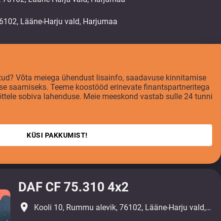
tatud? Võta meiega ühendust lisainfo, saadavuse kinnitamise
se saamiseks. Teeme koostööd erinevate finantspartneritega
võttele sobiva lahenduse. Meie meeskond vastab sulle 24 tunni
KÜSI PAKKUMIST!
DAF CF 75.310 4x2
place
Kooli 10, Rummu alevik, 76102, Lääne-Harju vald, Harjumaa