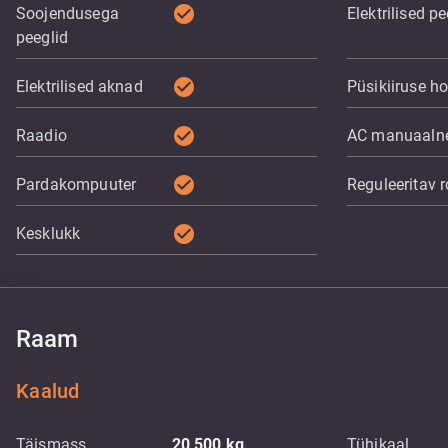
check_circle
Soojendusega
Elektrilised pe
peeglid
check_circle
Elektrilised aknad
Püsikiiruse ho
check_circle
Raadio
AC manuaaln
check_circle
Pardakompuuter
Reguleeritav r
check_circle
Kesklukk
Raam
Kaalud
Täismass
20 500
kg
Tühikaal