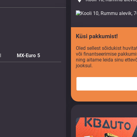
Küsi pakkumist!
Oled sellest sõidukist huvi
või finantseerimise pakkumi
l
MX-Euro 5
ning aitame leida sinu ette
jooksul.