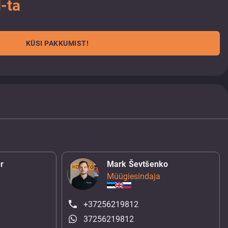
-ta
KÜSI PAKKUMIST!
r
Mark Ševtšenko
Müügiesindaja
+37256219812
37256219812