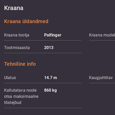
Kraana
Kraana üldandmed
Kraana tootja
Palfinger
Kraana mudel
Tootmisaasta
2013
Tehniline info
Ulatus
14.7
m
Kaugjuhtitav
Kallutatava noole
860
kg
otsa maksimaalne
tõstejõud