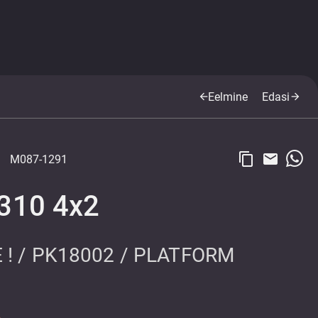
Eelmine
Edasi
arrow_back
arrow_forward
content_copy
email
M087-1291
310 4x2
! / PK18002 / PLATFORM