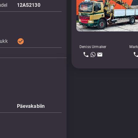
udel
12AS2130
check_circle
lukk
Deniss Urmaker
Mark
Päevakabiin