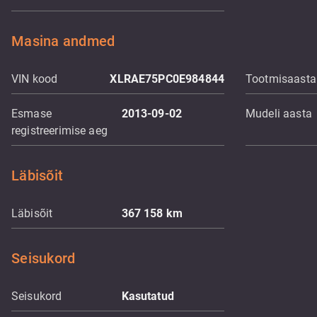
Masina andmed
VIN kood
XLRAE75PC0E984844
Tootmisaasta
Esmase
2013-09-02
Mudeli aasta
registreerimise aeg
Läbisõit
Läbisõit
367 158
km
Seisukord
Seisukord
Kasutatud