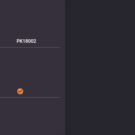
PK18002
check_circle