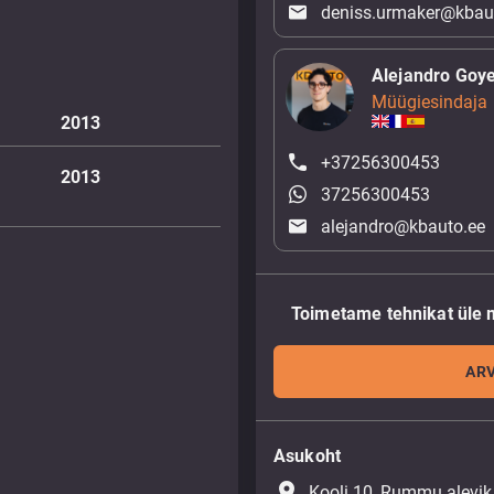
deniss.urmaker@kbau
Alejandro Goy
Müügiesindaja
2013
+37256300453
2013
37256300453
alejandro@kbauto.ee
Toimetame tehnikat üle 
ARV
Asukoht
place
Kooli 10, Rummu alevik