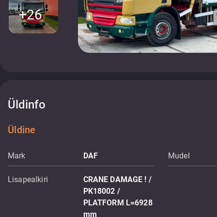
+26
Üldinfo
Üldine
Mark
DAF
Mudel
Lisapealkiri
CRANE DAMAGE ! /
PK18002 /
PLATFORM L=6928
mm