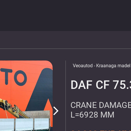
Veoautod
- Kraanaga madel
DAF CF 75.
CRANE DAMAGE 
arrow_forward_ios
L=6928 MM