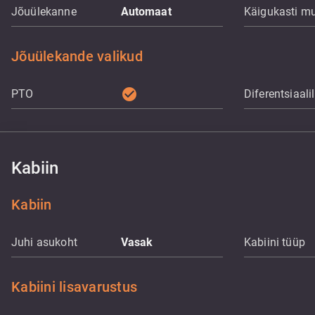
Jõuülekanne
Automaat
Käigukasti m
Jõuülekande valikud
check_circle
PTO
Diferentsiaali
Kabiin
Kabiin
Juhi asukoht
Vasak
Kabiini tüüp
Kabiini lisavarustus