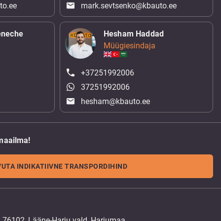
to.ee
mark.sevtsenko@kbauto.ee
eneche
Hesham Haddad
Müügiesindaja
+37251992006
37251992006
hesham@kbauto.ee
maailma!
UTA INDIKATIIVNE TRANSPORDIHIND
, 76102, Lääne-Harju vald, Harjumaa