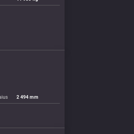
aius
2 494
mm