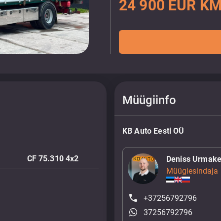
24 900 EUR KM
Müügiinfo
KB Auto Eesti OÜ
CF 75.310 4x2
Deniss Urmake
Müügiesindaja
+37256792796
37256792796