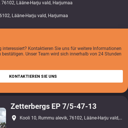
, 76102, Lääne-Harju vald, Harjumaa
interessiert? Kontaktieren Sie uns für weitere Informationen
u bestätigen. Unser Team wird sich innerhalb von 24 Stunden
KONTAKTIEREN SIE UNS
Zetterbergs EP 7/5-47-13
place
Kooli 10, Rummu alevik, 76102, Lääne-Harju vald, Harjumaa