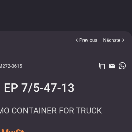
Previous
Nächste
arrow_back
arrow_forward
content_copy
email
M272-0615
s EP 7/5-47-13
MO CONTAINER FOR TRUCK