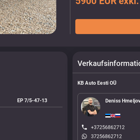
5900 EUR exkl
Verkaufsinformati
KB Auto Eesti OÜ
EP 7/5-47-13
Deniss Hmeljo
+37256862712
37256862712