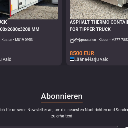
RUCK
ASPHALT THERMO CONTA
00x2600x3200 MM
FOR TIPPER TRUCK
- Kasten • M819-0953
LKW Karosserien - Kipper • M277-785
2017
8500
EUR
u vald
Lääne-Harju vald
Abonnieren
sich für unseren Newsletter an, um die neuesten Nachrichten und Sond
zu erhalten!