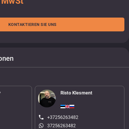
. MwSt
KONTAKTIEREN SIE UNS
onen
v
Risto Klesment
+37256263482
37256263482