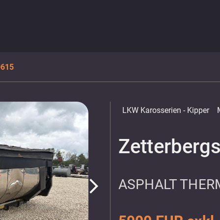
0615
LKW Karosserien
- Kipper
Zetterberg
ASPHALT THER
arrow_forward_ios