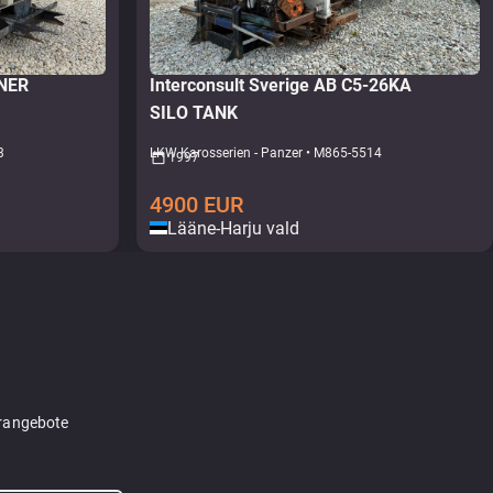
INER
Interconsult Sverige AB C5-26KA
SILO TANK
3
LKW Karosserien - Panzer • M865-5514
1997
4900
EUR
Lääne-Harju vald
erangebote