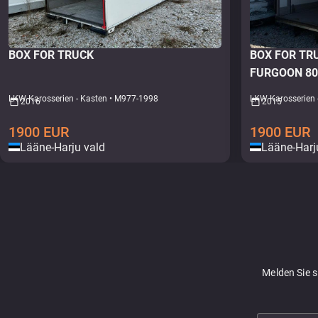
BOX FOR TRUCK
BOX FOR T
FURGOON 80
LKW Karosserien - Kasten • M977-1998
LKW Karosserien 
2016
2015
1900
EUR
1900
EUR
Lääne-Harju vald
Lääne-Harj
Melden Sie 