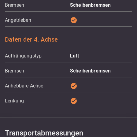
Bremsen
Scheibenbremsen
check_circle
Angetrieben
Daten der 4. Achse
Aufhängungstyp
Luft
Bremsen
Scheibenbremsen
check_circle
Anhebbare Achse
check_circle
Lenkung
Transportabmessungen