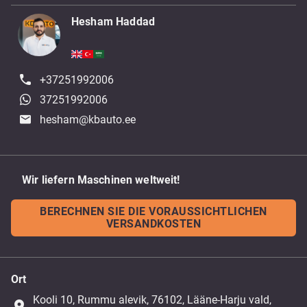
Hesham Haddad
+37251992006
37251992006
hesham@kbauto.ee
Wir liefern Maschinen weltweit!
BERECHNEN SIE DIE VORAUSSICHTLICHEN
VERSANDKOSTEN
Ort
Kooli 10, Rummu alevik, 76102, Lääne-Harju vald,
place