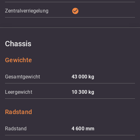
check_circle
Zentralverriegelung
Chassis
Gewichte
Gesamtgewicht
43 000
kg
Leergewicht
10 300
kg
Radstand
Radstand
4 600
mm