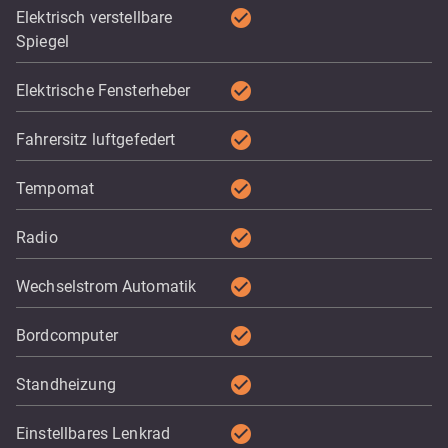
check_circle
Elektrisch verstellbare
Spiegel
check_circle
Elektrische Fensterheber
check_circle
Fahrersitz luftgefedert
check_circle
Tempomat
check_circle
Radio
check_circle
Wechselstrom Automatik
check_circle
Bordcomputer
check_circle
Standheizung
check_circle
Einstellbares Lenkrad