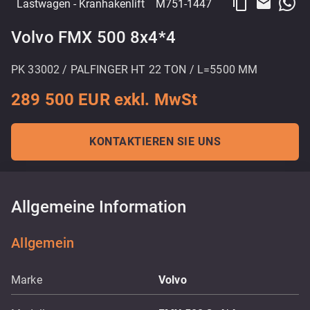
content_copy
email
Lastwagen
- Kranhakenlift
M751-1447
Volvo FMX 500 8x4*4
PK 33002 / PALFINGER HT 22 TON / L=5500 MM
289 500 EUR exkl. MwSt
KONTAKTIEREN SIE UNS
Allgemeine Information
Allgemein
Marke
Volvo