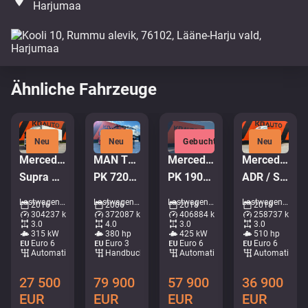
Harjumaa
Ähnliche Fahrzeuge
Neu
Neu
Gebucht
Neu
Mercedes-Benz Antos 2543 6x2*4
MAN TGA 35.380 8x4
Mercedes-Benz Actros 2658 6x4
Mercedes-Benz Actros 2551 6x2
Supra Mt / box L=8520 mm
PK 72002 / EXPORT OUTSIDE EU ONLY!
PK 19001 / RETARDER / BOX L=6628 mm
ADR / STREAMSPACE
Lastwagen - Kühlschrank • M375-5636
Lastwagen - Kran-Bordwand • M582-2228
Lastwagen - Krankipper • M250-6011
Lastwagen - Containersystem • M999-5146
2016
2006
2018
2018
304237 km
372087 km
406884 km
258737 km
3.0
4.0
3.0
3.0
315 kW
380 hp
425 kW
510 hp
Euro 6
Euro 3
Euro 6
Euro 6
Automatisch
Handbuch
Automatisch
Automatisch
27 500
79 900
57 900
36 900
EUR
EUR
EUR
EUR