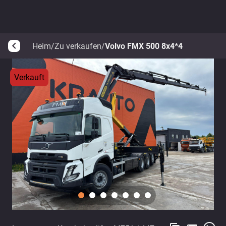
Heim
/
Zu verkaufen
/
Volvo FMX 500 8x4*4
arrow_back_ios
Verkauft