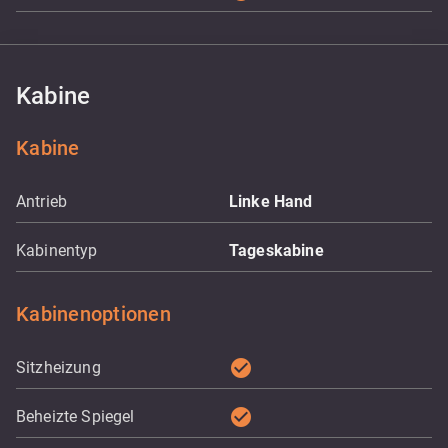
Kabine
Kabine
Antrieb
Linke Hand
Kabinentyp
Tageskabine
Kabinenoptionen
check_circle
Sitzheizung
check_circle
Beheizte Spiegel