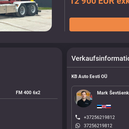
12 900 EUR ex
Verkaufsinformati
KB Auto Eesti OÜ
FM 400 6x2
Mark Ševtšen
+37256219812
37256219812