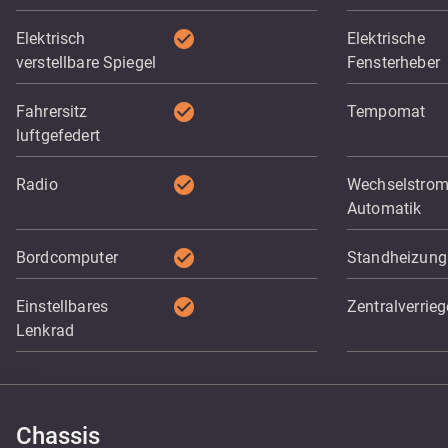
check_circle
Elektrisch
Elektrische
verstellbare Spiegel
Fensterheber
check_circle
Fahrersitz
Tempomat
luftgefedert
check_circle
Radio
Wechselstro
Automatik
check_circle
Bordcomputer
Standheizung
check_circle
Einstellbares
Zentralverrie
Lenkrad
Chassis