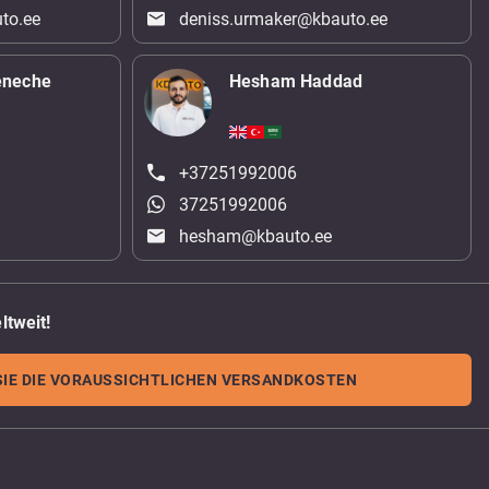
to.ee
deniss.urmaker@kbauto.ee
eneche
Hesham Haddad
+37251992006
37251992006
hesham@kbauto.ee
ltweit!
IE DIE VORAUSSICHTLICHEN VERSANDKOSTEN