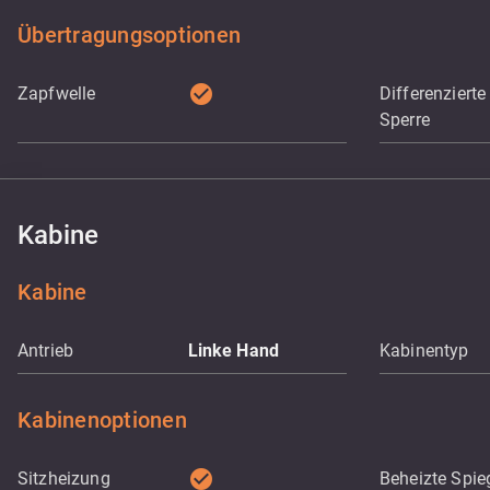
Übertragungsoptionen
check_circle
Zapfwelle
Differenzierte
Sperre
Kabine
Kabine
Antrieb
Linke Hand
Kabinentyp
Kabinenoptionen
check_circle
Sitzheizung
Beheizte Spie