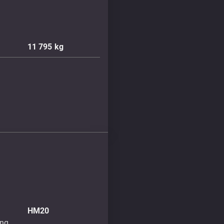
11 795
kg
HM20
ung