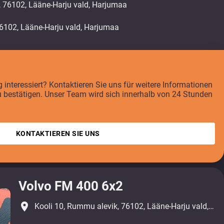
, 76102, Lääne-Harju vald, Harjumaa
interessiert? Kontaktieren Sie uns für weitere Informationen
u bestätigen. Unser Team wird sich innerhalb von 24 Stunden
KONTAKTIEREN SIE UNS
Volvo FM 400 6x2
place
Kooli 10, Rummu alevik, 76102, Lääne-Harju vald, Harjumaa