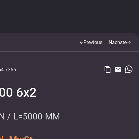
Previous
Nächste
arrow_back
arrow_forward
content_copy
email
4-7366
00 6x2
N / L=5000 MM