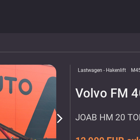
Lastwagen
- Hakenlift
M45
Volvo FM 4
JOAB HM 20 TO
arrow_forward_ios