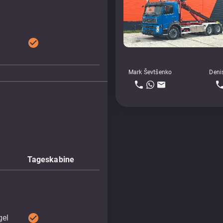
check_circle
Mark Ševtšenko
Deni
Tageskabine
check_circle
gel