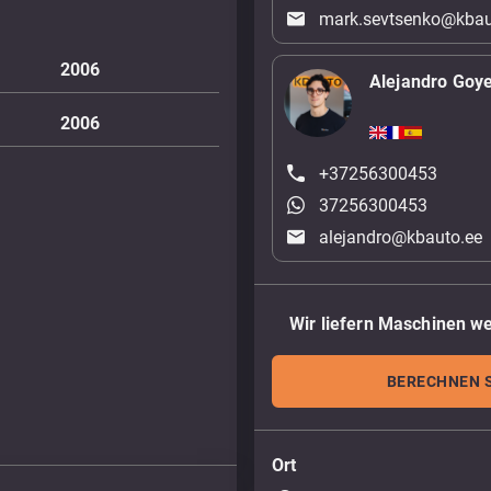
mark.sevtsenko@kbau
2006
Alejandro Goy
2006
+37256300453
37256300453
alejandro@kbauto.ee
Wir liefern Maschinen we
BERECHNEN S
Ort