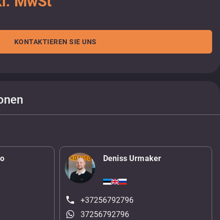
kl. MwSt
KONTAKTIEREN SIE UNS
onen
ko
Deniss Urmaker
+37256792796
37256792796