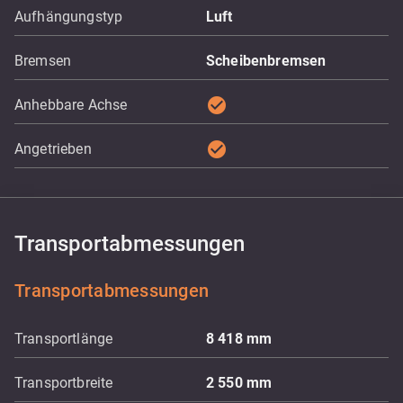
Aufhängungstyp
Luft
Bremsen
Scheibenbremsen
check_circle
Anhebbare Achse
check_circle
Angetrieben
Transportabmessungen
Transportabmessungen
Transportlänge
8 418
mm
Transportbreite
2 550
mm