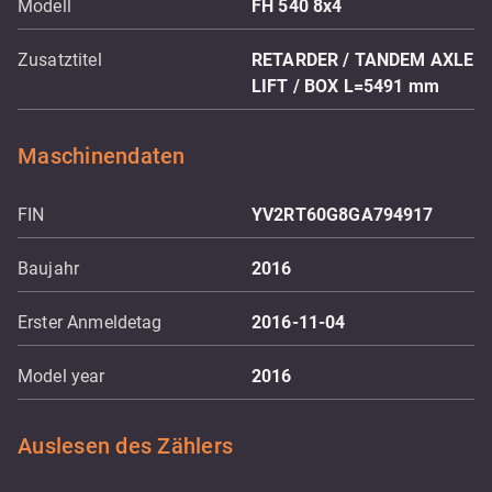
Modell
FH 540 8x4
Zusatztitel
RETARDER / TANDEM AXLE
LIFT / BOX L=5491 mm
Maschinendaten
FIN
YV2RT60G8GA794917
Baujahr
2016
Erster Anmeldetag
2016-11-04
Model year
2016
Auslesen des Zählers