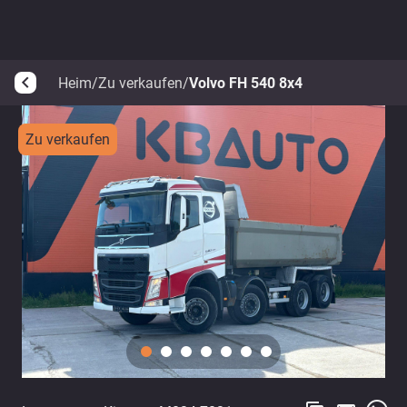
Heim
/
Zu verkaufen
/
Volvo FH 540 8x4
arrow_back_ios
Zu verkaufen