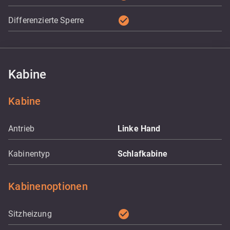
check_circle
Differenzierte Sperre
Kabine
Kabine
Antrieb
Linke Hand
Kabinentyp
Schlafkabine
Kabinenoptionen
check_circle
Sitzheizung