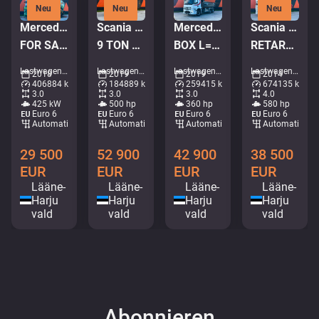
Neu
Neu
Neu
Mercedes-Benz Actros 2658 6x4
Scania P 500 6x2*4
Mercedes-Benz Arocs 2836 6x2
Scania R580 8x4
FOR SALE AS CHASSIS / RETARDER / CHASSIS L=6600 mm
9 TON FRONT AXLE / RETARDER
BOX L=5592 mm
RETARDER / HYDRAULIC TAILGATE / TIPPER + EURO6
Lastwagen - Chassis • M435-3734
Lastwagen - Chassis • M146-3344
Lastwagen - Kipper • M621-7975
Lastwagen - Kipper • M788-1421
2018
2019
2019
2014
406884 km
184889 km
259415 km
674135 km
3.0
3.0
3.0
4.0
425 kW
500 hp
360 hp
580 hp
Euro 6
Euro 6
Euro 6
Euro 6
Automatisch
Automatisch
Automatisch
Automatisch
29 500
52 900
42 900
38 500
EUR
EUR
EUR
EUR
Lääne-
Lääne-
Lääne-
Lääne-
Harju
Harju
Harju
Harju
vald
vald
vald
vald
Abonnieren