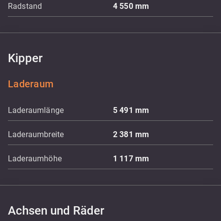
Radstand
4 550
mm
Kipper
Laderaum
Laderaumlänge
5 491
mm
Laderaumbreite
2 381
mm
Laderaumhöhe
1 117
mm
Achsen und Räder