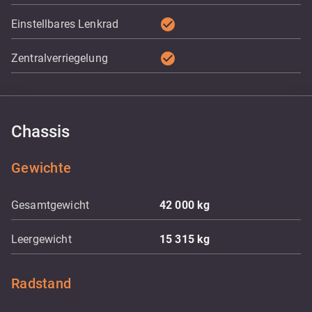
check_circle
Einstellbares Lenkrad
check_circle
Zentralverriegelung
Chassis
Gewichte
Gesamtgewicht
42 000
kg
Leergewicht
15 315
kg
Radstand