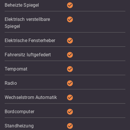
check_circle
Beheizte Spiegel
check_circle
Elektrisch verstellbare
Spiegel
check_circle
Elektrische Fensterheber
check_circle
Fahrersitz luftgefedert
check_circle
Tempomat
check_circle
Radio
check_circle
Wechselstrom Automatik
check_circle
Bordcomputer
check_circle
Standheizung