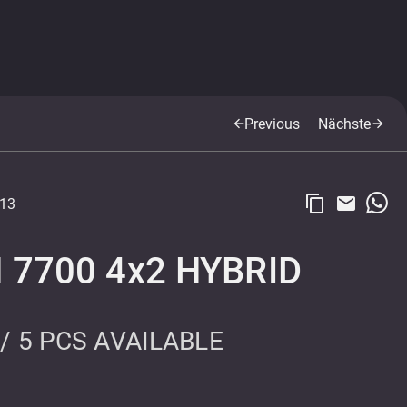
Previous
Nächste
arrow_back
arrow_forward
content_copy
email
13
H 7700 4x2 HYBRID
 / 5 PCS AVAILABLE