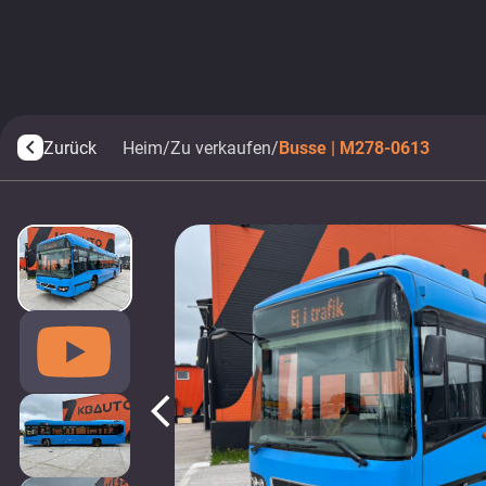
Zurück
Heim
/
Zu verkaufen
/
Busse | M278-0613
arrow_back_ios
arrow_back_ios