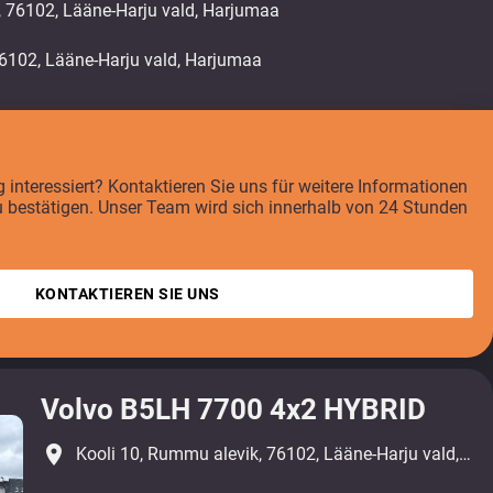
, 76102, Lääne-Harju vald, Harjumaa
interessiert? Kontaktieren Sie uns für weitere Informationen
u bestätigen. Unser Team wird sich innerhalb von 24 Stunden
KONTAKTIEREN SIE UNS
Volvo B5LH 7700 4x2 HYBRID
place
Kooli 10, Rummu alevik, 76102, Lääne-Harju vald, Harjumaa