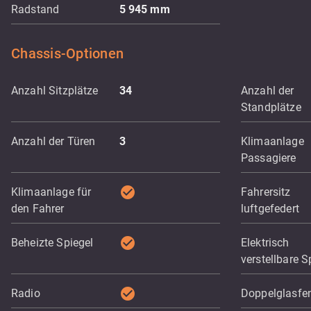
Radstand
5 945
mm
Chassis-Optionen
Anzahl Sitzplätze
34
Anzahl der
Standplätze
Anzahl der Türen
3
Klimaanlage
Passagiere
check_circle
Klimaanlage für
Fahrersitz
den Fahrer
luftgefedert
check_circle
Beheizte Spiegel
Elektrisch
verstellbare S
check_circle
Radio
Doppelglasfen