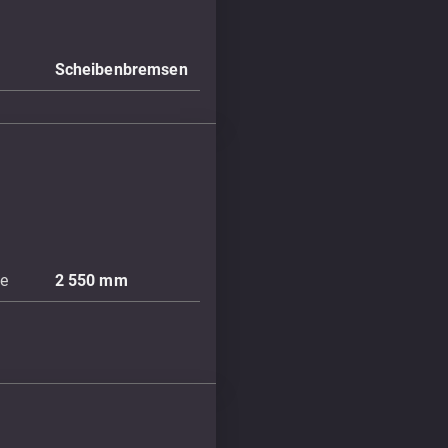
Scheibenbremsen
te
2 550
mm