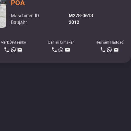
POA
Maschinen ID
M278-0613
Baujahr
2012
Mark Ševtšenko
Deniss Urmaker
Hesham Haddad