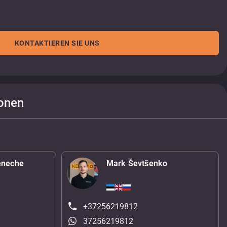
KONTAKTIEREN SIE UNS
onen
eneche
Mark Ševtšenko
+37256219812
37256219812