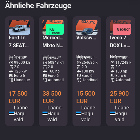
Ähnliche Fahrzeuge
KB
Gebucht
Lease
Ford Transit
Mercedes-Benz Vito 116 CDI 4x4
Volkswagen Crafter 4x4
Iveco 70C18 4x2
7 SEATS / BOX L=2683 mm
Mixto N1G
BOX L=5146 mm
Lieferwagen - Kipper • M551-6642
Lieferwagen - Lieferwagen • M141-5839
Lieferwagen - Lieferwagen • M336-3842
Lieferwagen - Kasten • M746-7091
2019
2024
2021
2018
99000 km
60843 km
264636 km
117248 km
2.0
2.0
2.0
2.0
125 kW
160 hp
130 kW
180 hp
Euro 6
Euro 6
Euro 6
Euro 6
Handbuch
Automatisch
Handbuch
Automatisch
17 500
33 500
15 500
25 900
EUR
EUR
EUR
EUR
Lääne-
Lääne-
Lääne-
Lääne-
Harju
Harju
Harju
Harju
vald
vald
vald
vald