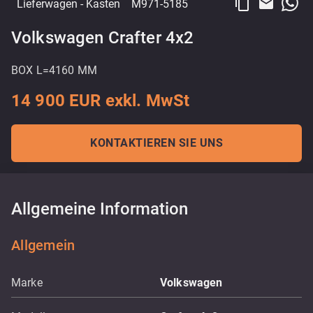
content_copy
email
Lieferwagen
- Kasten
M971-5185
Volkswagen Crafter 4x2
BOX L=4160 MM
14 900 EUR exkl. MwSt
KONTAKTIEREN SIE UNS
Allgemeine Information
Allgemein
Marke
Volkswagen