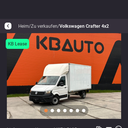
Heim
/
Zu verkaufen
/
Volkswagen Crafter 4x2
arrow_back_ios
KB Lease