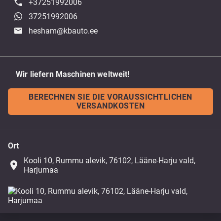
+37251992006
37251992006
hesham@kbauto.ee
Wir liefern Maschinen weltweit!
BERECHNEN SIE DIE VORAUSSICHTLICHEN
VERSANDKOSTEN
Ort
Kooli 10, Rummu alevik, 76102, Lääne-Harju vald,
place
Harjumaa