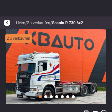
Heim
/
Zu verkaufen
/
Scania R 730 6x2
arrow_back_ios
Zu verkaufen