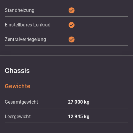
check_circle
Standheizung
check_circle
Einstellbares Lenkrad
check_circle
Zentralverriegelung
Chassis
Gewichte
Gesamtgewicht
27 000
kg
Leergewicht
12 945
kg