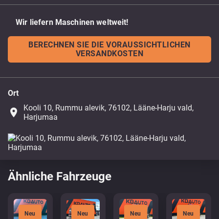
Wir liefern Maschinen weltweit!
BERECHNEN SIE DIE VORAUSSICHTLICHEN
VERSANDKOSTEN
Ort
Kooli 10, Rummu alevik, 76102, Lääne-Harju vald,
place
Harjumaa
Ähnliche Fahrzeuge
Neu
Neu
Neu
Neu