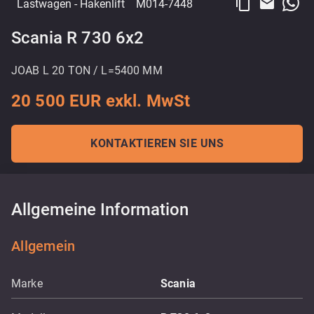
content_copy
email
Lastwagen
- Hakenlift
M014-7448
Scania R 730 6x2
JOAB L 20 TON / L=5400 MM
20 500 EUR exkl. MwSt
KONTAKTIEREN SIE UNS
Allgemeine Information
Allgemein
Marke
Scania