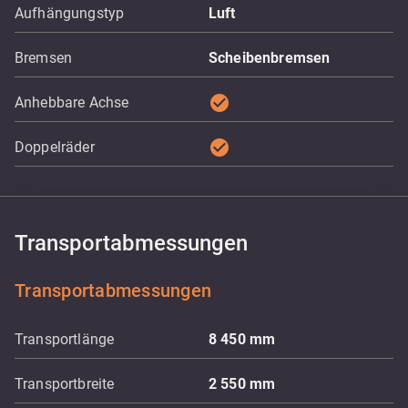
Aufhängungstyp
Luft
Bremsen
Scheibenbremsen
check_circle
Anhebbare Achse
check_circle
Doppelräder
Transportabmessungen
Transportabmessungen
Transportlänge
8 450
mm
Transportbreite
2 550
mm