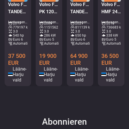
Volvo FMX 540 6x4
Volvo FM 9 380 6x2*4
Volvo FH16 650
Volvo FM 450 6x2*4
TANDEM AXEL LIFT / SIDE TIPP
PK 12002 / PLATFORM L=8003 mm
TANDEM AXLE LIFT / PTO
HMF 2420 K5 / PALIFT L=4750 mm
Lastwagen - Kipper • M250-4095
Lastwagen - Kran-Bordwand • M215-6363
Lastwagen - Holzlaster • M992-5872
Lastwagen - Kranhakenlift • M062-7905
2017
2009
2021
2010
779197 km
1151562 km
811139 km
736683 km
3.0
3.0
3.0
3.0
540 hp
286 kW
650 hp
338 kW
Euro 6
Euro 5
Euro 6
Euro 5
Automatisch
Automatisch
Automatisch
Automatisch
37 500
19 900
64 900
36 500
EUR
EUR
EUR
EUR
Lääne-
Lääne-
Lääne-
Lääne-
Harju
Harju
Harju
Harju
vald
vald
vald
vald
Abonnieren