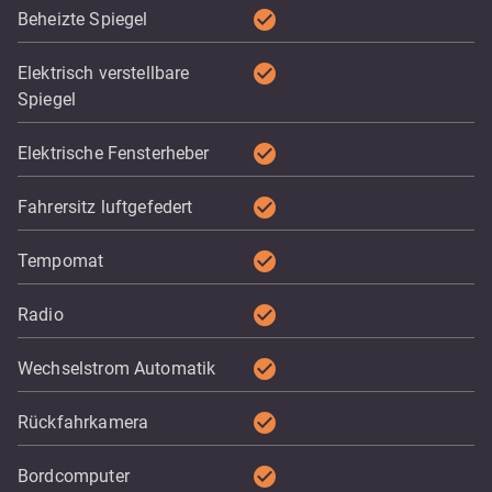
check_circle
Beheizte Spiegel
check_circle
Elektrisch verstellbare
Spiegel
check_circle
Elektrische Fensterheber
check_circle
Fahrersitz luftgefedert
check_circle
Tempomat
check_circle
Radio
check_circle
Wechselstrom Automatik
check_circle
Rückfahrkamera
check_circle
Bordcomputer