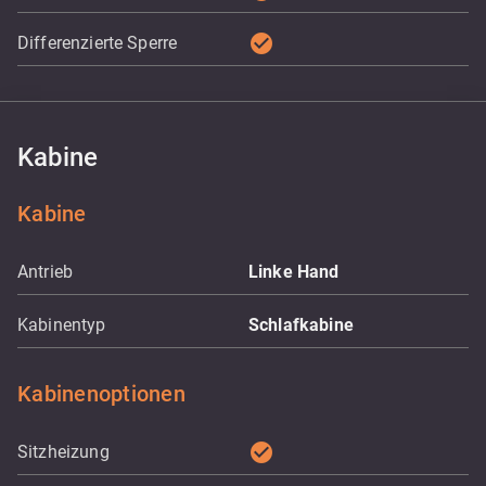
check_circle
Differenzierte Sperre
Kabine
Kabine
Antrieb
Linke Hand
Kabinentyp
Schlafkabine
Kabinenoptionen
check_circle
Sitzheizung