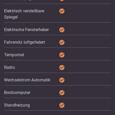
check_circle
Elektrisch verstellbare
Spiegel
check_circle
Elektrische Fensterheber
check_circle
Fahrersitz luftgefedert
check_circle
Tempomat
check_circle
Radio
check_circle
Wechselstrom Automatik
check_circle
Bordcomputer
check_circle
Standheizung