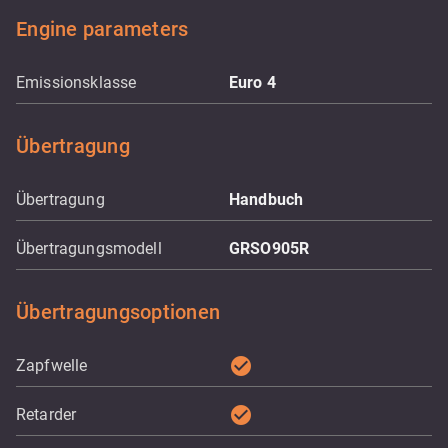
Engine parameters
Emissionsklasse
Euro 4
Übertragung
Übertragung
Handbuch
Übertragungsmodell
GRSO905R
Übertragungsoptionen
check_circle
Zapfwelle
check_circle
Retarder