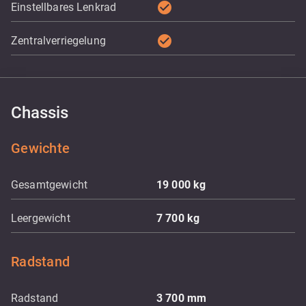
check_circle
Einstellbares Lenkrad
check_circle
Zentralverriegelung
Chassis
Gewichte
Gesamtgewicht
19 000
kg
Leergewicht
7 700
kg
Radstand
Radstand
3 700
mm