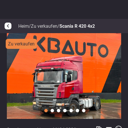
Heim
/
Zu verkaufen
/
Scania R 420 4x2
arrow_back_ios
Zu verkaufen