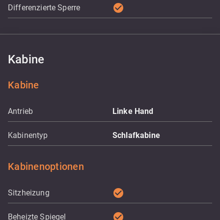
check_circle
Differenzierte Sperre
Kabine
Kabine
Antrieb
Linke Hand
Kabinentyp
Schlafkabine
Kabinenoptionen
check_circle
Sitzheizung
check_circle
Beheizte Spiegel