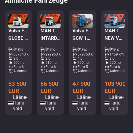
Ähnliche Fahrzeuge
Volvo FH 500 6x2
MAN TGX 28.510 6x2
Volvo FH 16 750 8x4
MAN TGX 28.520 6x2
GLOBE XL / RETARDER / DOUBLE BOGIE
INTARDER / DOUBLE BOGIE
GCW 142 ton / GLOBE XL / RETARDER / HYDRAULICS / SET WITH VANG 107900.-
NEW VEHICLE ! / GX CAB / INTARDER / DOUBLE BOGIE
Sattelzugmaschinen • M635-9922
Sattelzugmaschinen • M548-3568
Sattelzugmaschinen • M517-6753
Sattelzugmaschinen • M521-6765
2019
2023
2014
2023
637040 km
299963 km
579753 km
1459 km
3.0
3.0
4.0
3.0
500 hp
510 hp
750 hp
520 hp
Euro 6
Euro 6
Euro 5
Euro 6
Automatisch
Automatisch
Automatisch
Automatisch
53 500
66 500
47 900
103 900
EUR
EUR
EUR
EUR
Lääne-
Lääne-
Lääne-
Lääne-
Harju
Harju
Harju
Harju
vald
vald
vald
vald