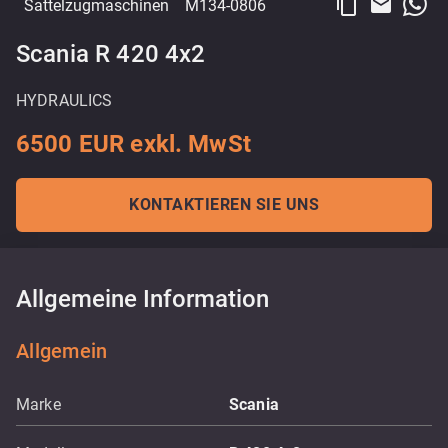
content_copy
email
Sattelzugmaschinen
M134-0806
Scania R 420 4x2
HYDRAULICS
6500 EUR exkl. MwSt
KONTAKTIEREN SIE UNS
Allgemeine Information
Allgemein
Marke
Scania