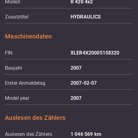
Modell
R 420 4x2
Zusatztitel
HYDRAULICS
Maschinendaten
FIN
XLER4X20005158320
Baujahr
2007
Erster Anmeldetag
2007-02-07
Model year
2007
Auslesen des Zählers
Auslesen des Zählers
1 046 569
km