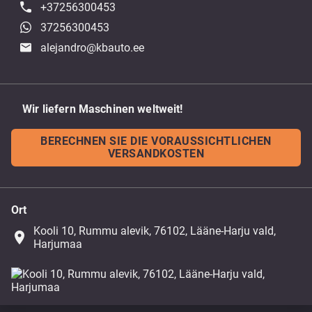
+37256300453
37256300453
alejandro@kbauto.ee
Wir liefern Maschinen weltweit!
BERECHNEN SIE DIE VORAUSSICHTLICHEN
VERSANDKOSTEN
Ort
Kooli 10, Rummu alevik, 76102, Lääne-Harju vald,
place
Harjumaa