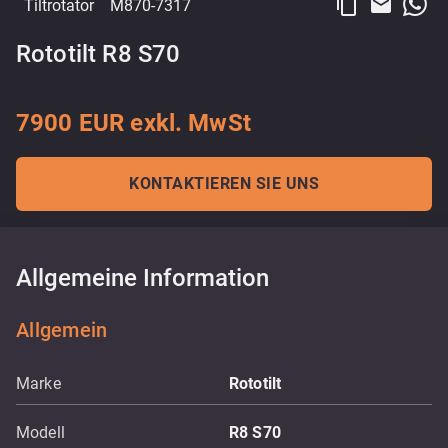
content_copy
email
Tiltrotator
M870-7317
Rototilt R8 S70
7900 EUR exkl. MwSt
KONTAKTIEREN SIE UNS
Allgemeine Information
Allgemein
Marke
Rototilt
Modell
R8 S70