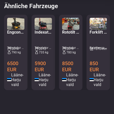
Ähnliche Fahrzeuge
Forklift mast with forks/ Tõstuki mast käppadega
Engcon Tiltrotator EC226
Indexator RT80 S70
Rototilt R8 S70
Palettengabeln • M748-9632
Tiltrotator • M998-7760
Tiltrotator • M085-9492
Tiltrotator • M182-5419
1370 mm
2014
2012
2019
790 kg
735 kg
780 kg
850
6500
5900
8500
EUR
EUR
EUR
EUR
Lääne-
Lääne-
Lääne-
Lääne-
Harju
Harju
Harju
Harju
vald
vald
vald
vald