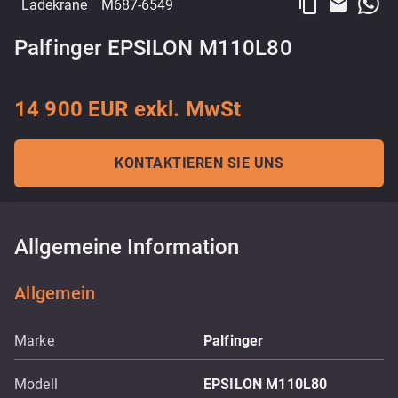
content_copy
email
Ladekrane
M687-6549
Palfinger EPSILON M110L80
14 900 EUR exkl. MwSt
KONTAKTIEREN SIE UNS
Allgemeine Information
Allgemein
Marke
Palfinger
Modell
EPSILON M110L80