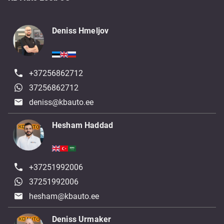
Deniss Hmeljov
+37256862712
37256862712
deniss@kbauto.ee
Hesham Haddad
+37251992006
37251992006
hesham@kbauto.ee
Deniss Urmaker