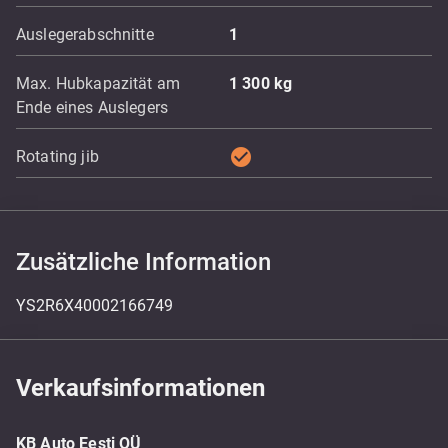
Auslegerabschnitte
1
Max. Hubkapazität am
1 300
kg
Ende eines Auslegers
check_circle
Rotating jib
Zusätzliche Information
YS2R6X40002166749
Verkaufsinformationen
KB Auto Eesti OÜ