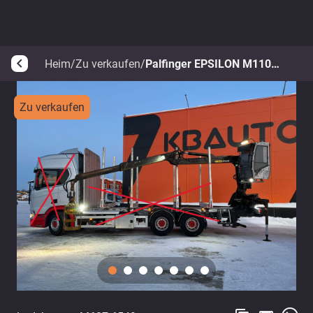
Heim
/
Zu verkaufen
/
Palfinger EPSILON M110L80
arrow_back_ios
Zu verkaufen