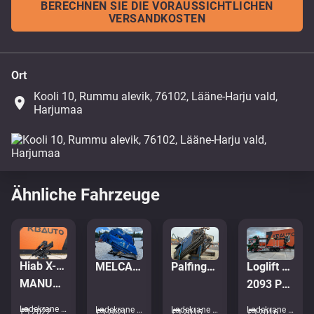
BERECHNEN SIE DIE VORAUSSICHTLICHEN
VERSANDKOSTEN
Ort
Kooli 10, Rummu alevik, 76102, Lääne-Harju vald,
place
Harjumaa
Ähnliche Fahrzeuge
Hiab X-CLX 088 E-4 NEW
MELCAL FL80T7
Palfinger PK65002/M/GS65S
Loglift F96S79
MANUAL CRANE
2093 PTO HOURS
Ladekrane • M975-4591
Ladekrane • M508-1766
Ladekrane • M601-4459
Ladekrane • M459-9597
2022
2021
2015
2016