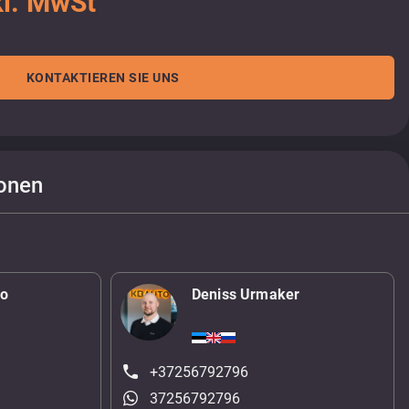
kl. MwSt
KONTAKTIEREN SIE UNS
onen
ko
Deniss Urmaker
+37256792796
37256792796