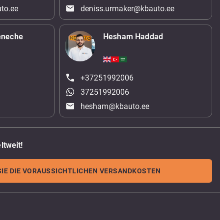
to.ee
deniss.urmaker@kbauto.ee
eneche
Hesham Haddad
+37251992006
37251992006
hesham@kbauto.ee
ltweit!
IE DIE VORAUSSICHTLICHEN VERSANDKOSTEN