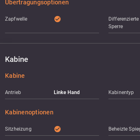
Übertragungsoptionen
check_circle
Zapfwelle
Differenzierte
Sperre
Kabine
Kabine
Antrieb
Linke Hand
Kabinentyp
Kabinenoptionen
check_circle
Sitzheizung
Beheizte Spie