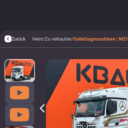
Zurück
Heim
/
Zu verkaufen
/
Sattelzugmaschinen | M2
arrow_back_ios
arrow_back_ios