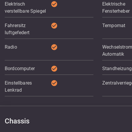
check_circle
Elektrisch
Elektrische
verstellbare Spiegel
Fensterheber
check_circle
Fahrersitz
Tempomat
luftgefedert
check_circle
Radio
Wechselstro
Automatik
check_circle
Bordcomputer
Standheizung
check_circle
Einstellbares
Zentralverrie
Lenkrad
Chassis