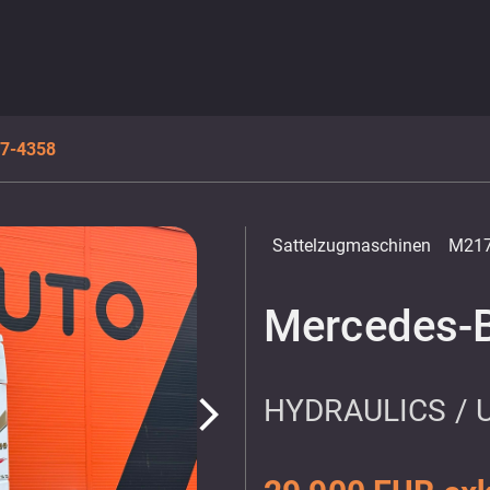
17-4358
Sattelzugmaschinen
M217
Mercedes-B
HYDRAULICS /
arrow_forward_ios