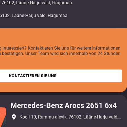
, 76102, Lääne-Harju vald, Harjumaa
interessiert? Kontaktieren Sie uns für weitere Informationen
u bestätigen. Unser Team wird sich innerhalb von 24 Stunden
KONTAKTIEREN SIE UNS
Mercedes-Benz Arocs 2651 6x4
place
Kooli 10, Rummu alevik, 76102, Lääne-Harju vald, Harjumaa