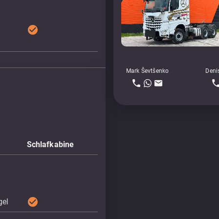
check_circle
Mark Ševtšenko
Deni
Schlafkabine
check_circle
gel