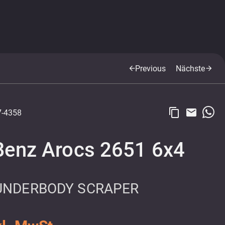
Previous
Nächste
arrow_back
arrow_forward
content_copy
email
-4358
enz Arocs 2651 6x4
 UNDERBODY SCRAPER