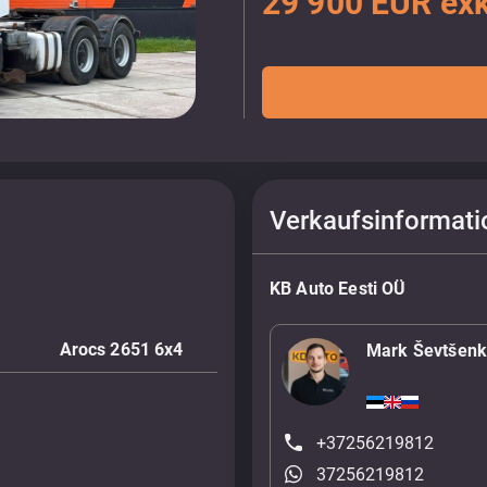
29 900 EUR ex
Verkaufsinformati
KB Auto Eesti OÜ
Arocs 2651 6x4
Mark Ševtšen
+37256219812
37256219812