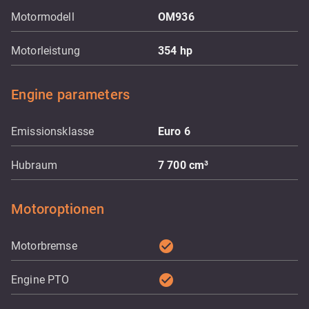
Motormodell
OM936
Motorleistung
354
hp
Engine parameters
Emissionsklasse
Euro 6
Hubraum
7 700
cm³
Motoroptionen
check_circle
Motorbremse
check_circle
Engine PTO