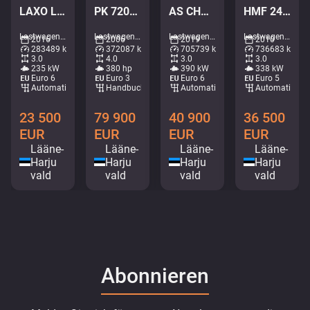
LAXO LD186VA-2 / PLATFORM L=5731 mm
PK 72002 / EXPORT OUTSIDE EU ONLY!
AS CHASSI / GIGASPACE
HMF 2420 K5 / PALIFT L=4750 mm
Lastwagen - Überspringlader • M491-6669
Lastwagen - Kran-Bordwand • M582-2228
Lastwagen - Chassis • M190-4102
Lastwagen - Kranhakenlift • M062-7905
2016
2006
2019
2010
283489 km
372087 km
705739 km
736683 km
3.0
4.0
3.0
3.0
235 kW
380 hp
390 kW
338 kW
Euro 6
Euro 3
Euro 6
Euro 5
Automatisch
Handbuch
Automatisch
Automatisch
23 500
79 900
40 900
36 500
EUR
EUR
EUR
EUR
Lääne-
Lääne-
Lääne-
Lääne-
Harju
Harju
Harju
Harju
vald
vald
vald
vald
Abonnieren