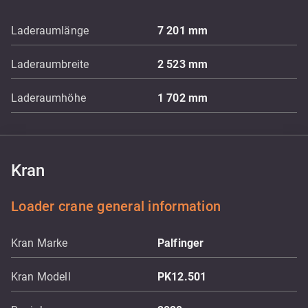
Laderaumlänge
7 201
mm
Laderaumbreite
2 523
mm
Laderaumhöhe
1 702
mm
Kran
Loader crane general information
Kran Marke
Palfinger
Kran Modell
PK12.501