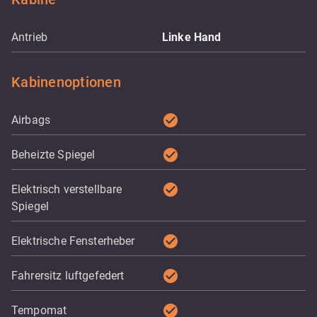
Antrieb
Linke Hand
Kabinenoptionen
check_circle
Airbags
check_circle
Beheizte Spiegel
check_circle
Elektrisch verstellbare
Spiegel
check_circle
Elektrische Fensterheber
check_circle
Fahrersitz luftgefedert
check_circle
Tempomat