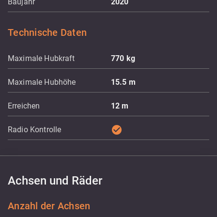
Baujahr
2020
Technische Daten
Maximale Hubkraft
770
kg
Maximale Hubhöhe
15.5
m
Erreichen
12
m
check_circle
Radio Kontrolle
Achsen und Räder
Anzahl der Achsen