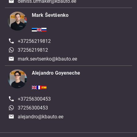
deniss.urmaker@kbauto.ee
Mark Ševtšenko
+37256219812
37256219812
mark.sevtsenko@kbauto.ee
Alejandro Goyeneche
+37256300453
37256300453
alejandro@kbauto.ee