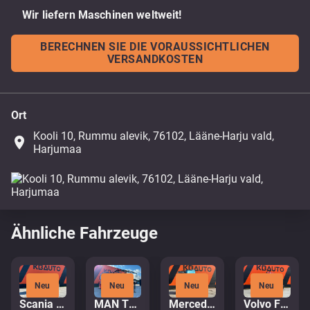
Wir liefern Maschinen weltweit!
BERECHNEN SIE DIE VORAUSSICHTLICHEN
VERSANDKOSTEN
Ort
Kooli 10, Rummu alevik, 76102, Lääne-Harju vald,
place
Harjumaa
Ähnliche Fahrzeuge
Neu
Neu
Neu
Neu
Scania P 320 6x2*4
MAN TGA 35.380 8x4
Mercedes-Benz Actros 2653 6x2
Volvo FM 450 6x2*4