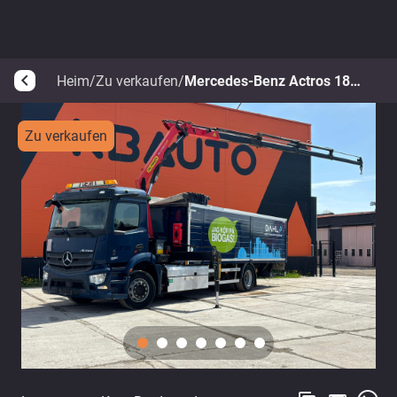
Heim
/
Zu verkaufen
/
Mercedes-Benz Actros 1830 4x2
arrow_back_ios
Zu verkaufen