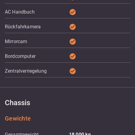
check_circle
AC Handbuch
check_circle
Rückfahrkamera
check_circle
Mirrorcam
check_circle
Bordcomputer
check_circle
Zentralverriegelung
Chassis
Gewichte
Gesamtgewicht
18 000
kg