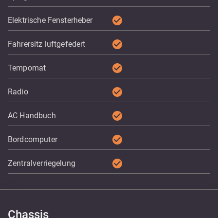
check_circle
Elektrische Fensterheber
check_circle
Fahrersitz luftgefedert
check_circle
Tempomat
check_circle
Radio
check_circle
AC Handbuch
check_circle
Bordcomputer
check_circle
Zentralverriegelung
Chassis