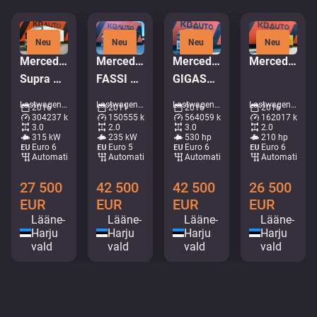
Neu
Neu
Neu
Neu
Mercedes-Benz Antos 2543 6x2*4
Mercedes-Benz Actros 1832 4x2
Mercedes-Benz Actros 2653 6x2
Mercedes-Benz Atego 1221 4x2
Supra Mt / box L=8520 mm
FASSI F135A22 / BOX L=3707 mm
GIGASPACE / JOAB L20 ton / L=5400 mm
Lastwagen - Kühlschrank • M375-5636
Lastwagen - Krankipper • M253-8328
Lastwagen - Hakenlift • M025-3669
Lastwagen - Kasten • M299-0946
2016
2011
2016
2016
304237 km
150555 km
564059 km
162017 km
3.0
2.0
3.0
2.0
315 kW
235 kW
530 hp
210 hp
Euro 6
Euro 5
Euro 6
Euro 6
Automatisch
Automatisch
Automatisch
Automatisch
27 500
42 500
42 500
26 500
EUR
EUR
EUR
EUR
Lääne-
Lääne-
Lääne-
Lääne-
Harju
Harju
Harju
Harju
vald
vald
vald
vald