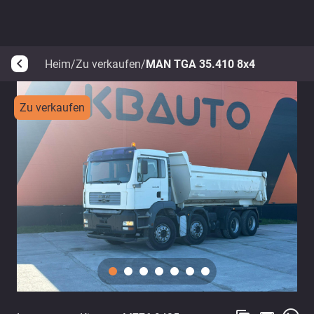
Heim
/
Zu verkaufen
/
MAN TGA 35.410 8x4
arrow_back_ios
Zu verkaufen