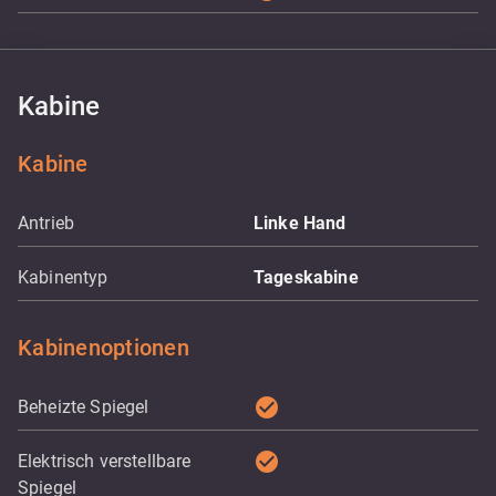
Kabine
Kabine
Antrieb
Linke Hand
Kabinentyp
Tageskabine
Kabinenoptionen
check_circle
Beheizte Spiegel
check_circle
Elektrisch verstellbare
Spiegel