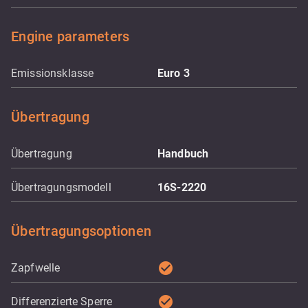
Engine parameters
Emissionsklasse
Euro 3
Übertragung
Übertragung
Handbuch
Übertragungsmodell
16S-2220
Übertragungsoptionen
check_circle
Zapfwelle
check_circle
Differenzierte Sperre