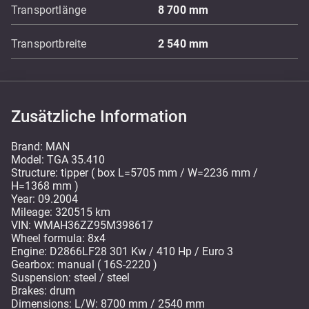
Transportlänge
8 700
mm
Transportbreite
2 540
mm
Zusätzliche Information
Brand: MAN
Model: TGA 35.410
Structure: tipper ( box L=5705 mm / W=2236 mm /
H=1368 mm )
Year: 09.2004
Mileage: 320515 km
VIN: WMAH36ZZ95M398617
Wheel formula: 8x4
Engine: D2866LF28 301 Kw / 410 Hp / Euro 3
Gearbox: manual ( 16S-2220 )
Suspension: steel / steel
Brakes: drum
Dimensions: L/W: 8700 mm / 2540 mm