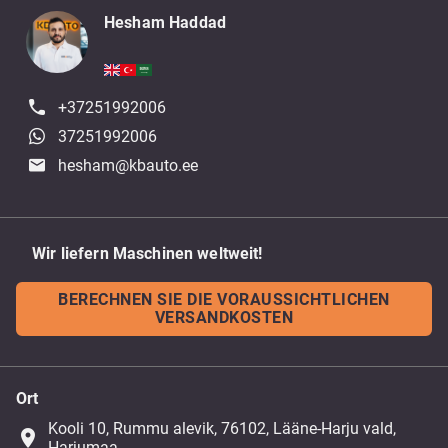
Hesham Haddad
+37251992006
37251992006
hesham@kbauto.ee
Wir liefern Maschinen weltweit!
BERECHNEN SIE DIE VORAUSSICHTLICHEN
VERSANDKOSTEN
Ort
Kooli 10, Rummu alevik, 76102, Lääne-Harju vald,
place
Harjumaa