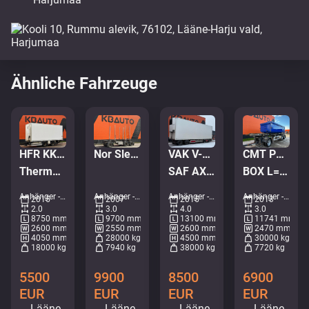
Ähnliche Fahrzeuge
HFR KK18
Nor Slep 2007
VAK V-4-40
CMT PT 12-20
Thermo King CO2 / BOX L=7065 mm
SAF AXLES
BOX L=6105 mm
Anhänger - Temperaturgeregelte Anhänger • M255-7879
Anhänger - Holzanhänger • M304-9133
Anhänger - Temperaturgeregelte Anhänger • M226-1776
Anhänger - Kippanhänger • M201-4660
2015
2007
2015
2013
2.0
3.0
4.0
3.0
8750 mm
9700 mm
13100 mm
11741 mm
2600 mm
2550 mm
2600 mm
2470 mm
4050 mm
28000 kg
4500 mm
30000 kg
18000 kg
7940 kg
38000 kg
7720 kg
5500
9900
8500
6900
EUR
EUR
EUR
EUR
Lääne-
Lääne-
Lääne-
Lääne-