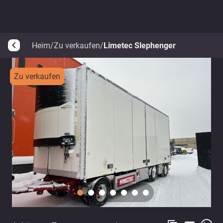
Heim
/
Zu verkaufen
/
Limetec Slephenger
arrow_back_ios
Zu verkaufen