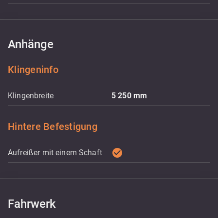
Anhänge
Klingeninfo
Klingenbreite
5 250
mm
Hintere Befestigung
check_circle
Aufreißer mit einem Schaft
Fahrwerk