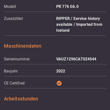
Modell
PR 776 G6.0
Zusatztitel
RIPPER / Service history
available / Imported from
Iceland
Maschinendaten
Seriennummer
VAUZ1296CAT024544
Baujahr
2022
check_circle
CE Certified
Arbeitsstunden