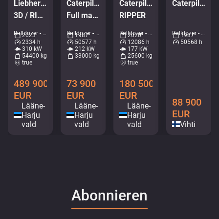
Liebherr PR 766 05
Caterpillar D 8 N
Caterpillar D 6 XE LGP
Caterpillar D8 N
3D / RIPPER / Full service history / Imported from Norway
Full maintenance done 500 h ago / Renewed undercarriage
RIPPER
Bulldozer - Planierraupen • M977-0313
Bulldozer - Planierraupen • M208-1908
Bulldozer - Planierraupen • M574-3178
Bulldozer - Planierraupen • M407-5536
2023
1987
2020
1987
2334 h
50577 h
12086 h
50568 h
310 kW
212 kW
177 kW
54400 kg
33000 kg
25600 kg
true
true
489 900
73 900
180 500
EUR
EUR
EUR
88 900
Lääne-
Lääne-
Lääne-
EUR
Harju
Harju
Harju
vald
vald
vald
Vihti
Abonnieren