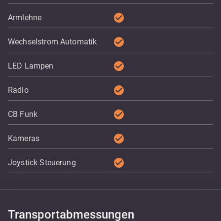
check_circle
Armlehne
check_circle
Wechselstrom Automatik
check_circle
LED Lampen
check_circle
Radio
check_circle
CB Funk
check_circle
Kameras
check_circle
Joystick Steuerung
Transportabmessungen