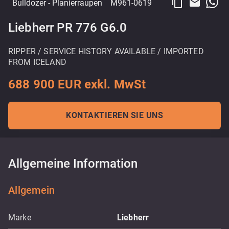
content_copy
email
Bulldozer
- Planierraupen
M961-0619
Liebherr PR 776 G6.0
RIPPER / SERVICE HISTORY AVAILABLE / IMPORTED
FROM ICELAND
688 900 EUR exkl. MwSt
KONTAKTIEREN SIE UNS
Allgemeine Information
Allgemein
Marke
Liebherr