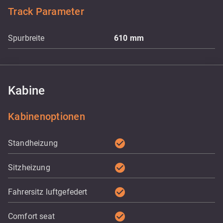
Track Parameter
Spurbreite
610
mm
Kabine
Kabinenoptionen
check_circle
Standheizung
check_circle
Sitzheizung
check_circle
Fahrersitz luftgefedert
check_circle
Comfort seat