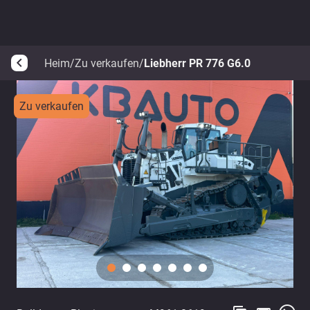
Heim
/
Zu verkaufen
/
Liebherr PR 776 G6.0
arrow_back_ios
Zu verkaufen