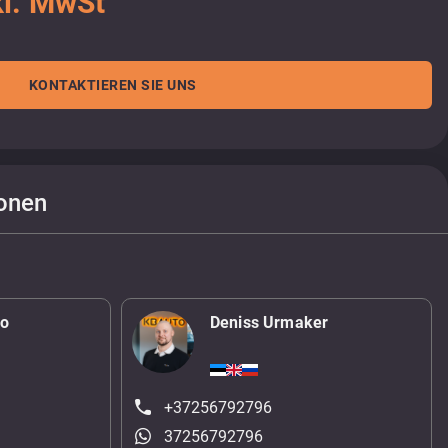
kl. MwSt
KONTAKTIEREN SIE UNS
onen
ko
Deniss Urmaker
+37256792796
37256792796