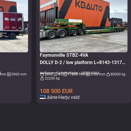
Faymonville STBZ-4VA
DOLLY D-2 / low platform L=8143-13173 mm / W=2750 mm / H=510 mm
1
Auflieger - Satteltieflader • M505-6264
 mm
3960 mm
2012
4.0
17800 mm
2750 mm
80000 kg
22250 kg
108 500
EUR
Lääne-Harju vald