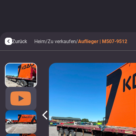
Zurück
Heim
/
Zu verkaufen
/
Auflieger | M507-9512
arrow_back_ios
arrow_back_ios