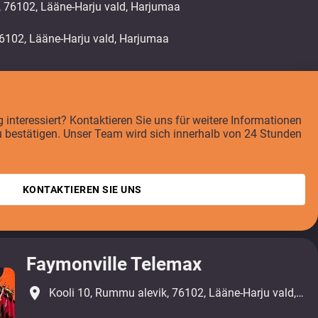
, 76102, Lääne-Harju vald, Harjumaa
interessiert? Kontaktieren Sie uns für weitere Informationen
u bestätigen. Unser Team wird sich innerhalb von 24 Stunden
KONTAKTIEREN SIE UNS
Faymonville Telemax
place
Kooli 10, Rummu alevik, 76102, Lääne-Harju vald, Harjumaa