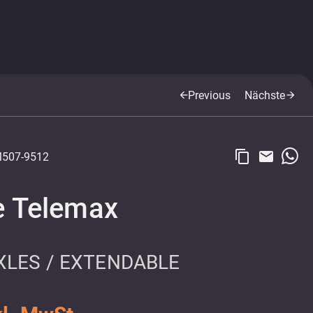
Previous
Nächste
arrow_back
arrow_forward
content_copy
email
507-9512
e Telemax
XLES / EXTENDABLE