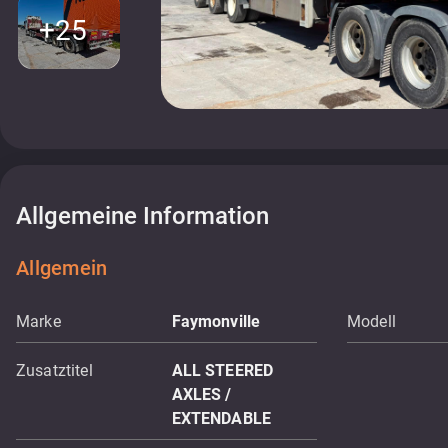
+25
Allgemeine Information
Allgemein
Marke
Faymonville
Modell
Zusatztitel
ALL STEERED
AXLES /
EXTENDABLE