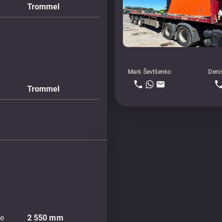
Trommel
Mark Ševtšenko
Deni
Trommel
te
2 550
mm