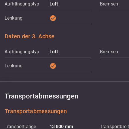
Aufhängungstyp
Luft
Bremsen
check_circle
Lenkung
Daten der 3. Achse
Aufhängungstyp
Luft
Bremsen
check_circle
Lenkung
Transportabmessungen
Transportabmessungen
Transportlänge
13 800
mm
Transportbrei