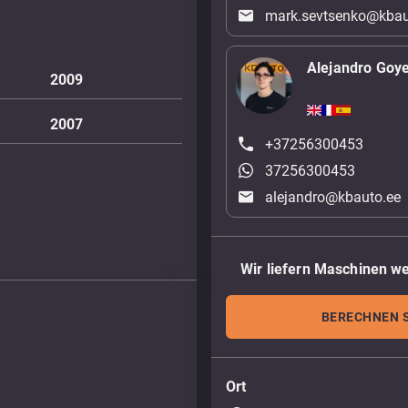
mark.sevtsenko@kbau
Alejandro Goy
2009
2007
+37256300453
37256300453
alejandro@kbauto.ee
Wir liefern Maschinen we
BERECHNEN S
Ort