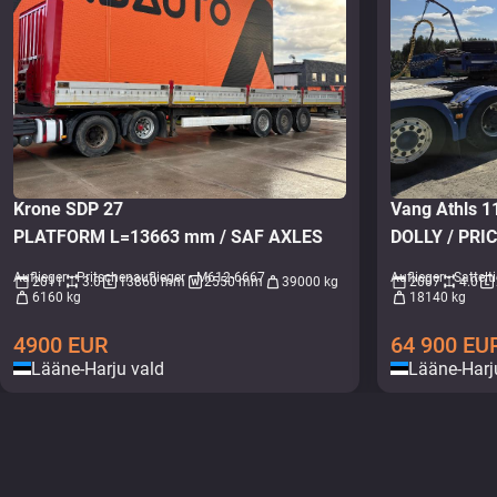
Krone SDP 27
Vang Athls 
PLATFORM L=13663 mm / SAF AXLES
Auflieger - Pritschenauflieger • M612-6667
Auflieger - Sattel
2011
3.0
13860 mm
2550 mm
39000 kg
2007
4.0
6160 kg
18140 kg
4900
EUR
64 900
EU
Lääne-Harju vald
Lääne-Harj