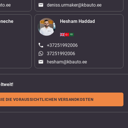
to.ee
deniss.urmaker@kbauto.ee
eneche
Hesham Haddad
+37251992006
37251992006
hesham@kbauto.ee
ltweit!
IE DIE VORAUSSICHTLICHEN VERSANDKOSTEN