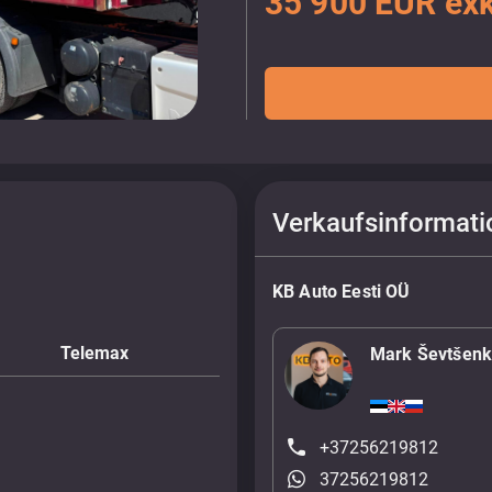
35 900 EUR ex
Verkaufsinformati
KB Auto Eesti OÜ
Telemax
Mark Ševtšen
+37256219812
37256219812