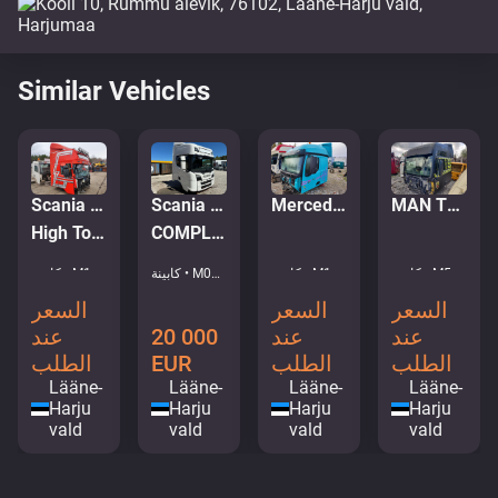
Similar Vehicles
Scania R Series CR19
Mercedes-Benz Actros MP4 cabin
Scania CR20H
MAN TGX 28.480 6X2 CAB
High Topline
COMPLETE CABIN WITH ELECTRONICS
كابينة • M122-5482
كابينة • M127-7737
كابينة • M515-7299
كابينة • M015-0998
السعر
السعر
السعر
عند
عند
عند
20 000
الطلب
الطلب
الطلب
EUR
Lääne-
Lääne-
Lääne-
Lääne-
Harju
Harju
Harju
Harju
vald
vald
vald
vald