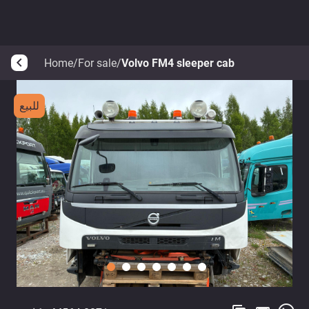
Home
/
For sale
/
Volvo FM4 sleeper cab
arrow_back_ios
للبيع