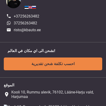
+37256263482
37256263482
risto@kbauto.ee
نشحن الى اي مكان في العالم!
احسب تكلفة شحن تقديرية
الموقع
Kooli 10, Rummu alevik, 76102, Lääne-Harju vald,
place
Harjumaa