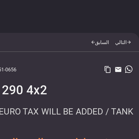
التالي
السابق
arrow_back
arrow_forward
content_copy
email
1-0656
 290 4x2
 EURO TAX WILL BE ADDED / TANK