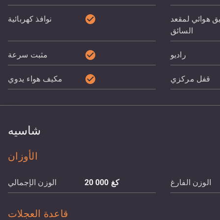
check_circle
يق هوائي لمقعد
نوافذ كهربائية
السائق
check_circle
راديو
مثبت سرعة
check_circle
قفل مركزي
مكيف هواء يدوي
شاسيه
الأوزان
الوزن الفارغ
كغ
20 000
الوزن الإجمالي
قاعدة العجلات