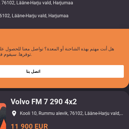
, 76102, Lääne-Harju vald, Harjumaa
هل أنت مهتم بهذه الشاحنة أو المعدة؟ تواصل معنا للحصول على
توفرها. سيقوم فريقنا بالرد عليك خلال 24 ساعة.
اتصل بنا
Volvo FM 7 290 4x2
place
Kooli 10, Rummu alevik, 76102, Lääne-Harju vald, Harjumaa
11 900 EUR