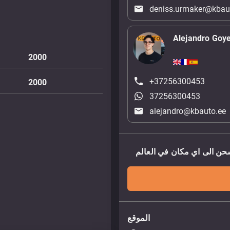
deniss.urmaker@kbau
Alejandro Goy
2000
+37256300453
2000
37256300453
alejandro@kbauto.ee
الموقع