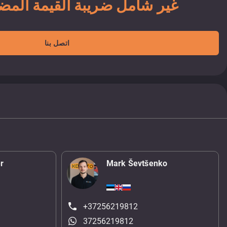
11 900 EUR غير شامل ضريبة القيمة الم
اتصل بنا
r
Mark Ševtšenko
+37256219812
37256219812