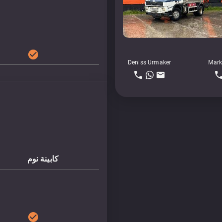
check_circle
Deniss Urmaker
Mark
كابينة نوم
check_circle