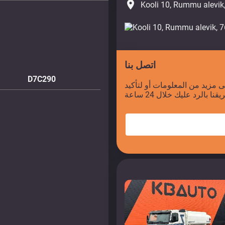
place
Kooli 10, Rummu alevik
اتصل بنا
D7C290
 مزيد من المعلومات أو لتأكيد