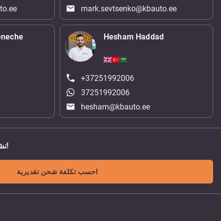
to.ee
mark.sevtsenko@kbauto.ee
eneche
Hesham Haddad
+37251992006
37251992006
hesham@kbauto.ee
نشحن الى اي مكان في العالم!
احسب تكلفة شحن تقديرية