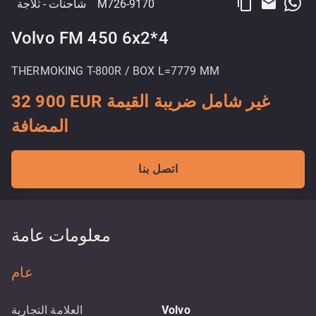
content_copy
email
M726-9170
شاحنات
- ثلاجة
Volvo FM 450 6x2*4
THERMOKING T-800R / BOX L=7779 MM
32 900 EUR غير شامل ضريبة القيمة
المضافة
اتصل بنا
معلومات عامة
عام
Volvo
العلامة التجارية