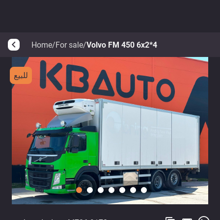
Home
/
For sale
/
Volvo FM 450 6x2*4
arrow_back_ios
للبيع