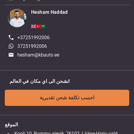
Hesham Haddad
+37251992006
37251992006
hesham@kbauto.ee
نشحن الى اي مكان في العالم!
احسب تكلفة شحن تقديرية
الموقع
Kooli 10, Rummu alevik, 76102, Lääne-Harju vald,