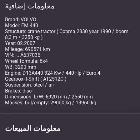
معلومات إضافية
Brand: VOLVO
Model: FM 440
Structure: crane tractor ( Copma 2830 year 1990 / boom
8,3 m / 3250 kg )
Year: 02.2007
Mileage: 690571 km
VIN: ... A637036
Wheel formula: 6x4
WB: 3200 mm
Engine: D13A440 324 Kw / 440 Hp / Euro 4
Gearbox: I-Shift ( AT2512C )
Suspension: steel / air
Brakes: disc
Dimensions: L/W: 6920 mm / 2550 mm
Masses: full/empty: 29000 kg / 13960 kg
معلومات المبيعات