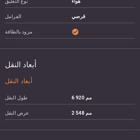
هواء
نوع التعليق
قرصي
الفرامل
check_circle
مزود بالطاقة
أبعاد النقل
أبعاد النقل
مم
6 920
طول النقل
مم
2 548
عرض النقل