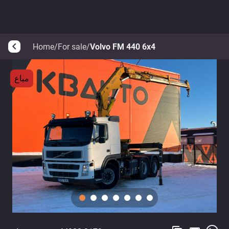
Home
/
For sale
/
Volvo FM 440 6x4
arrow_back_ios
مباع