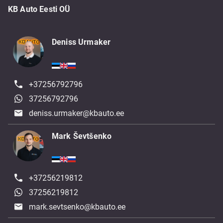
KB Auto Eesti OÜ
Deniss Urmaker
+37256792796
37256792796
deniss.urmaker@kbauto.ee
Mark Ševtšenko
+37256219812
37256219812
mark.sevtsenko@kbauto.ee