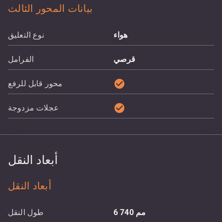
بيانات المحور الثالث
هواء
نوع التعليق
قرصي
الفرامل
check_circle
محور قابل للرفع
check_circle
عجلات مزدوجة
أبعاد النقل
أبعاد النقل
مم
6 740
طول النقل