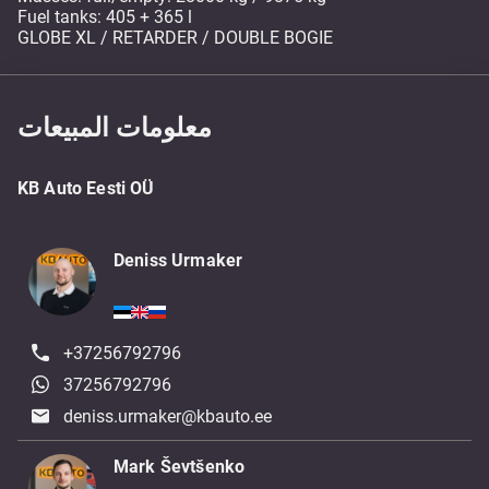
Fuel tanks: 405 + 365 l
GLOBE XL / RETARDER / DOUBLE BOGIE
معلومات المبيعات
KB Auto Eesti OÜ
Deniss Urmaker
+37256792796
37256792796
deniss.urmaker@kbauto.ee
Mark Ševtšenko