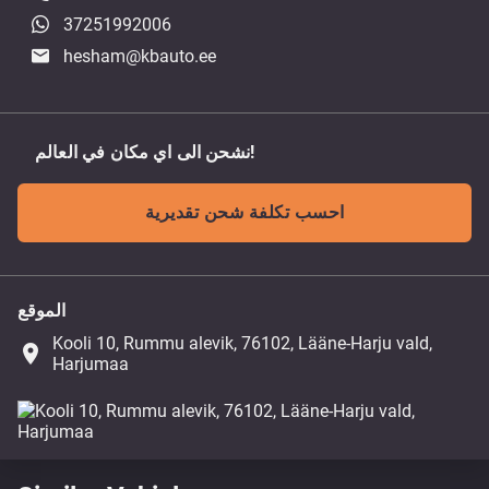
37251992006
hesham@kbauto.ee
نشحن الى اي مكان في العالم!
احسب تكلفة شحن تقديرية
الموقع
Kooli 10, Rummu alevik, 76102, Lääne-Harju vald,
place
Harjumaa