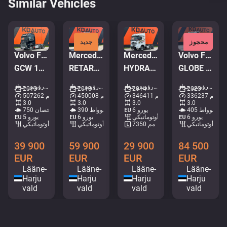
Similar Vehicles
محجوز
جديد
Volvo FH16 750 6x4
Mercedes-Benz Actros 2653 6x2
Mercedes-Benz Arocs 2651 6x4
Volvo FH 540 6x2
GCW 100 TON / RETARDER / GLOBE XL / BIG AXEL / ADR
RETARDER / DOUBLE BOGIE / GIGASPACE
HYDRAULICS / UNDERBODY SCRAPER
GLOBE XL / RETARDER / DOUBLE BOGIE
رؤوس جرار • M075-6603
رؤوس جرار • M217-4358
رؤوس جرار • M237-5168
رؤوس جرار • M550-7967
2013
2018
2014
2023
336237 كم
346411 كم
450008 كم
507262 كم
3.0
3.0
3.0
3.0
405 كيلوواط
يورو 6
390 كيلوواط
750 حصان
يورو 6
أوتوماتيكي
يورو 6
يورو 5
أوتوماتيكي
7350 مم
أوتوماتيكي
أوتوماتيكي
39 900
59 900
29 900
84 500
EUR
EUR
EUR
EUR
Lääne-
Lääne-
Lääne-
Lääne-
Harju
Harju
Harju
Harju
vald
vald
vald
vald