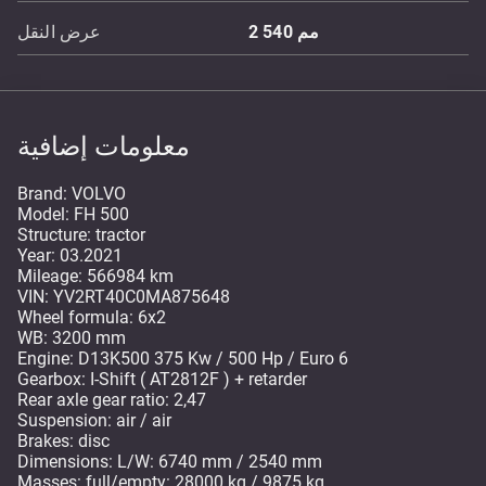
مم
2 540
عرض النقل
معلومات إضافية
Brand: VOLVO
Model: FH 500
Structure: tractor
Year: 03.2021
Mileage: 566984 km
VIN: YV2RT40C0MA875648
Wheel formula: 6x2
WB: 3200 mm
Engine: D13K500 375 Kw / 500 Hp / Euro 6
Gearbox: I-Shift ( AT2812F ) + retarder
Rear axle gear ratio: 2,47
Suspension: air / air
Brakes: disc
Dimensions: L/W: 6740 mm / 2540 mm
Masses: full/empty: 28000 kg / 9875 kg