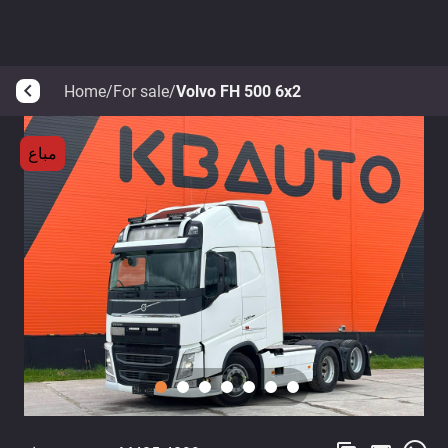
Home
/
For sale
/
Volvo FH 500 6x2
arrow_back_ios
مباع