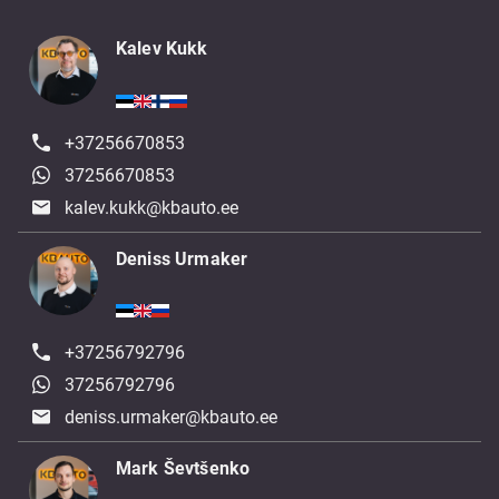
Kalev Kukk
+37256670853
37256670853
kalev.kukk@kbauto.ee
Deniss Urmaker
+37256792796
37256792796
deniss.urmaker@kbauto.ee
Mark Ševtšenko