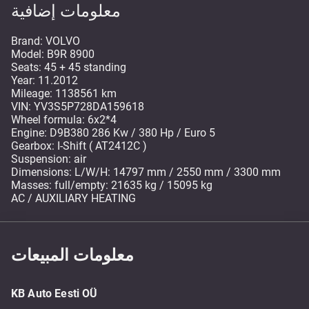
معلومات إضافية
Brand: VOLVO
Model: B9R 8900
Seats: 45 + 45 standing
Year: 11.2012
Mileage: 1138561 km
VIN: YV3S5P728DA159618
Wheel formula: 6x2*4
Engine: D9B380 286 Kw / 380 Hp / Euro 5
Gearbox: I-Shift ( AT2412C )
Suspension: air
Dimensions: L/W/H: 14797 mm / 2550 mm / 3300 mm
Masses: full/empty: 21635 kg / 15095 kg
AC / AUXILIARY HEATING
معلومات المبيعات
KB Auto Eesti OÜ