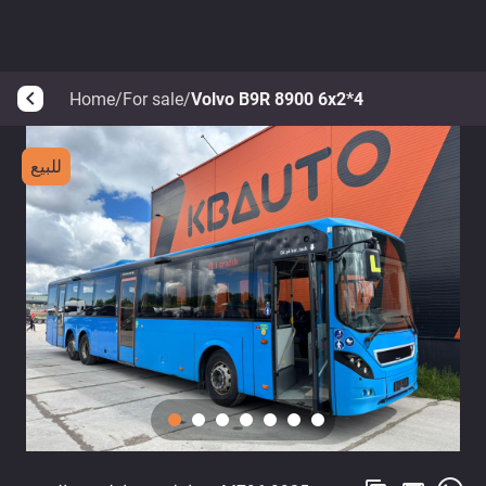
Home
/
For sale
/
Volvo B9R 8900 6x2*4
arrow_back_ios
للبيع