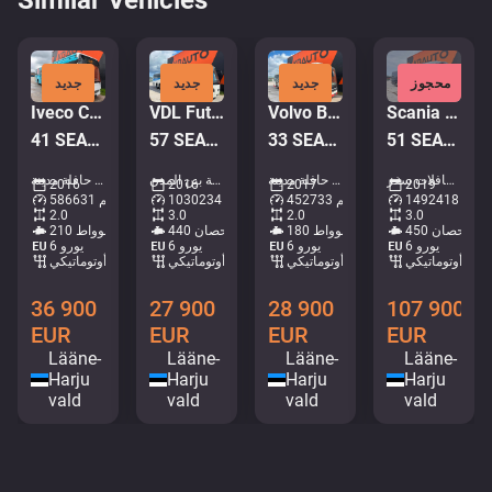
Similar Vehicles
محجوز
جديد
جديد
جديد
Iveco Crossway LE 4x2
VDL Futura FMD 2-148/440 6x2*4
Volvo B5LH 8900 HYBRID 4x2
Scania K 450 Irizar I8 6x2*4
41 SEATS / AC / AUXILIARY HEATER
57 SEATS / AC / AUXILIARY HEATING
33 SEATS / AC / AUXILIARY HEATER
51 SEATS / AC / AUXILIARY HEATING / TV / WC
حافلات - حافلات سفر • M711-3218
حافلات - حافلة مدينة • M472-1325
حافلات - حافلة بين المدن • M638-7085
حافلات - حافلة مدينة • M496-0171
2016
2016
2017
2019
1492418 كم
452733 كم
1030234 كم
586631 كم
2.0
3.0
2.0
3.0
450 حصان
180 كيلوواط
440 حصان
210 كيلوواط
يورو 6
يورو 6
يورو 6
يورو 6
أوتوماتيكي
أوتوماتيكي
أوتوماتيكي
أوتوماتيكي
36 900
27 900
28 900
107 900
EUR
EUR
EUR
EUR
Lääne-
Lääne-
Lääne-
Lääne-
Harju
Harju
Harju
Harju
vald
vald
vald
vald