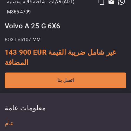
content_copy
email
- شاحنة قلابة مفصلية (ADT)
قلابات
M865-4799
Volvo A 25 G 6X6
BOX L=5107 MM
143 900 EUR غير شامل ضريبة القيمة
المضافة
اتصل بنا
معلومات عامة
عام