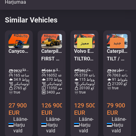
Similar Vehicles
جديد
مميز
Canycom S 300
Caterpillar 745 6x6
Volvo EWR 170 E
Caterpillar 320 GC
FIRST REG 11.2020 / AC / BOX L=5762 mm
TILTROTATOR / AC / CENTRAL LUBRICATION
TILT / AC / CENTRAL LUBRICATION
حفارات - حفار مجنزر • M199-2748
حفارات - حفار بعجلات • M727-9473
قلابات - شاحنة قلابة مفصلية (ADT) • M932-5430
قلابات - قلاب مجنزر • M623-2989
2022
2018
2022
2019
7063 ساعة
5739 ساعة
16052 ساعة
165 ساعة
91 كيلوواط
115 كيلوواط
370 كيلوواط
34.9 كيلوواط
21200 كغ
أوتوماتيكي
أوتوماتيكي
أوتوماتيكي
true
20100 كغ
11050 مم
2765 كغ
true
3400 مم
true
27 900
126 900
129 500
79 900
EUR
EUR
EUR
EUR
Lääne-
Lääne-
Lääne-
Lääne-
Harju
Harju
Harju
Harju
vald
vald
vald
vald