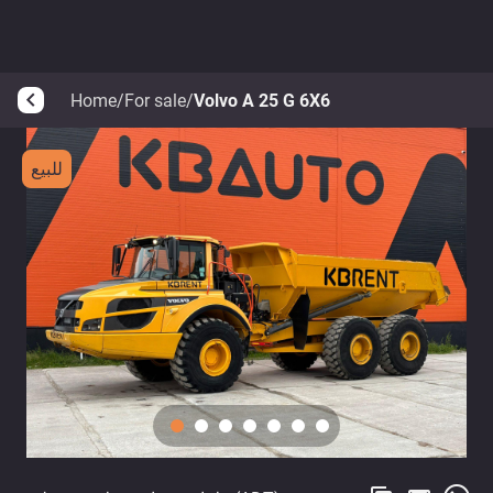
Home
/
For sale
/
Volvo A 25 G 6X6
arrow_back_ios
للبيع