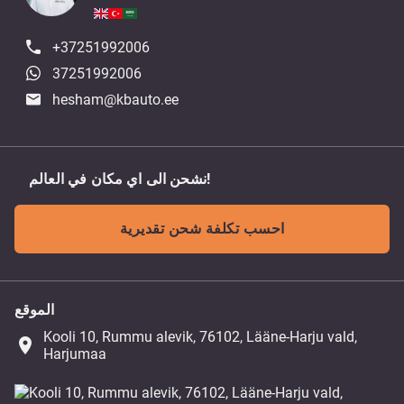
+37251992006
37251992006
hesham@kbauto.ee
نشحن الى اي مكان في العالم!
احسب تكلفة شحن تقديرية
الموقع
Kooli 10, Rummu alevik, 76102, Lääne-Harju vald,
place
Harjumaa