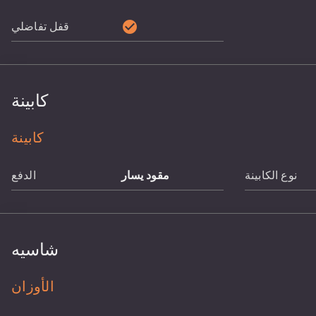
check_circle
قفل تفاضلي
كابينة
كابينة
نوع الكابينة
مقود يسار
الدفع
شاسيه
الأوزان