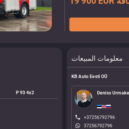
ضافة
معلومات المبيعات
KB Auto Eesti OÜ
P 93 4x2
Deniss Urmake
+37256792796
37256792796