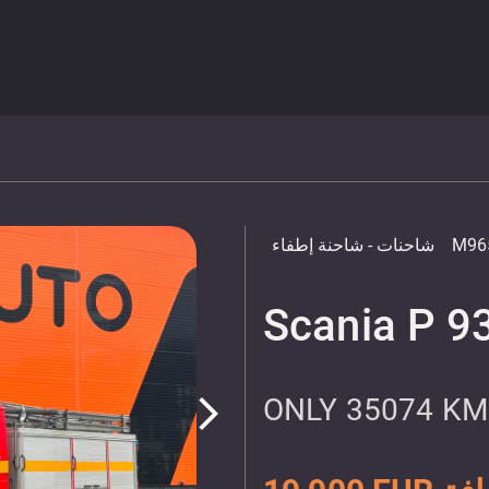
M96
شاحنات
- شاحنة إطفاء
Scania P 9
ONLY 35074 KM 
arrow_forward_ios