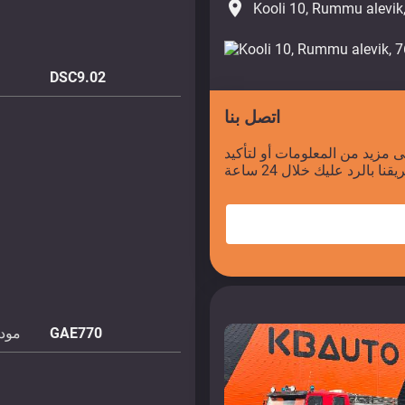
place
Kooli 10, Rummu alevik
DSC9.02
اتصل بنا
 مزيد من المعلومات أو لتأكيد
GAE770
مودي