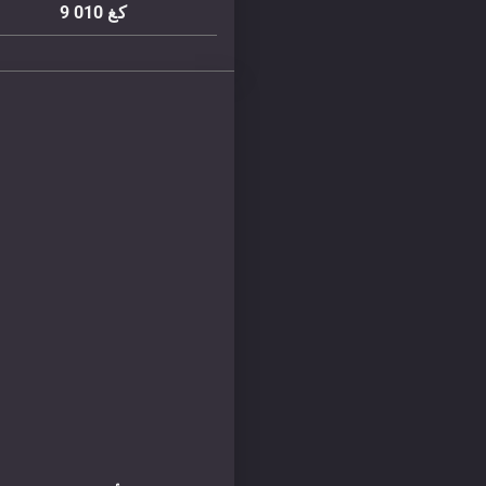
كغ
9 010