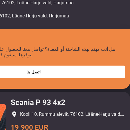
, 76102, Lääne-Harju vald, Harjumaa
هل أنت مهتم بهذه الشاحنة أو المعدة؟ تواصل معنا للحصول على
توفرها. سيقوم فريقنا بالرد عليك خلال 24 ساعة.
اتصل بنا
Scania P 93 4x2
place
Kooli 10, Rummu alevik, 76102, Lääne-Harju vald, Harjumaa
19 900 EUR