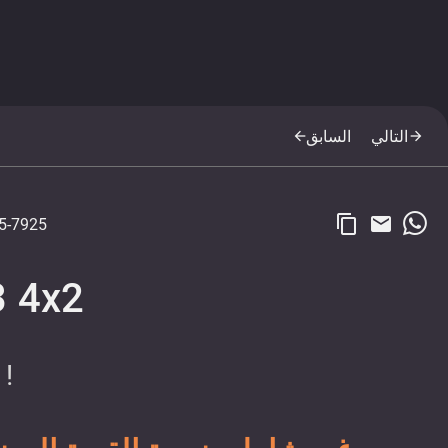
التالي
السابق
arrow_back
arrow_forward
content_copy
email
5-7925
3 4x2
!