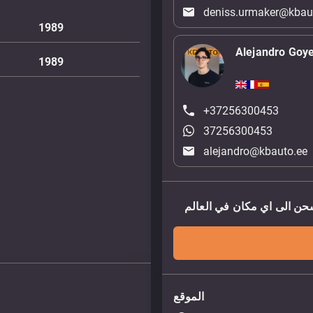
deniss.urmaker@kbau
1989
Alejandro Goy
1989
+37256300453
37256300453
alejandro@kbauto.ee
الموقع