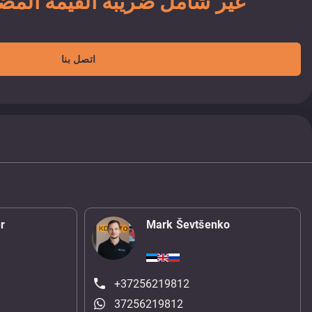
19 900 EUR غير شامل ضريبة القيمة الم
اتصل بنا
r
Mark Ševtšenko
+37256219812
37256219812