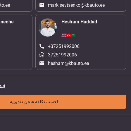
to.ee
mark.sevtsenko@kbauto.ee
eneche
Hesham Haddad
+37251992006
37251992006
hesham@kbauto.ee
نشحن الى اي مكان في العالم!
احسب تكلفة شحن تقديرية