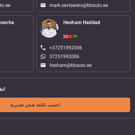
to.ee
mark.sevtsenko@kbauto.ee
eneche
Hesham Haddad
+37251992006
37251992006
hesham@kbauto.ee
نشحن الى اي مكان في العالم!
احسب تكلفة شحن تقديرية