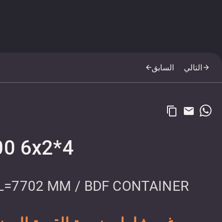
التالي
السابق
arrow_back
arrow_forward
content_copy
email
00 6x2*4
 L=7702 MM / BDF CONTAINER