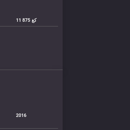
كغ
11 875
2016