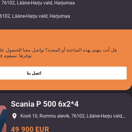
, 76102, Lääne-Harju vald, Harjumaa
هل أنت مهتم بهذه الشاحنة أو المعدة؟ تواصل معنا للحصول على
توفرها. سيقوم فريقنا بالرد عليك خلال 24 ساعة.
اتصل بنا
Scania P 500 6x2*4
place
Kooli 10, Rummu alevik, 76102, Lääne-Harju vald, Harjumaa
49 900 EUR