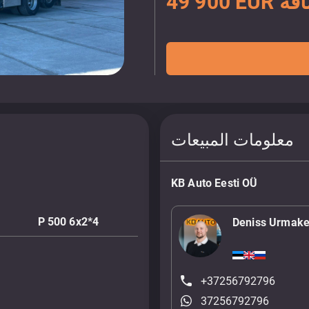
ضافة
معلومات المبيعات
KB Auto Eesti OÜ
P 500 6x2*4
Deniss Urmake
+37256792796
37256792796