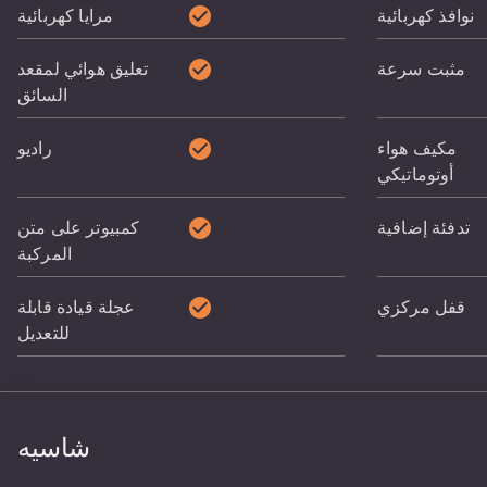
check_circle
نوافذ كهربائية
مرايا كهربائية
check_circle
مثبت سرعة
تعليق هوائي لمقعد
السائق
check_circle
مكيف هواء
راديو
أوتوماتيكي
check_circle
تدفئة إضافية
كمبيوتر على متن
المركبة
check_circle
قفل مركزي
عجلة قيادة قابلة
للتعديل
شاسيه