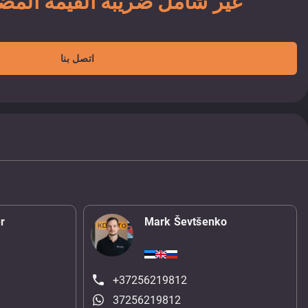
49 900 EUR غير شامل ضريبة القيمة الم
اتصل بنا
r
Mark Ševtšenko
+37256219812
37256219812