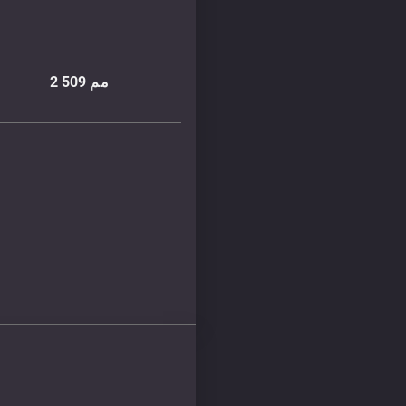
مم
2 509