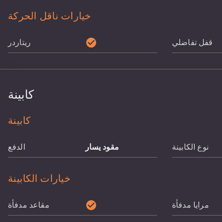
خيارات ناقل الحركة
check_circle
قفل تفاضلي
ريتاردر
كابينة
كابينة
نوع الكابينة
مقود يسار
الدفع
خيارات الكابينة
check_circle
مرايا مدفأة
مقاعد مدفأة