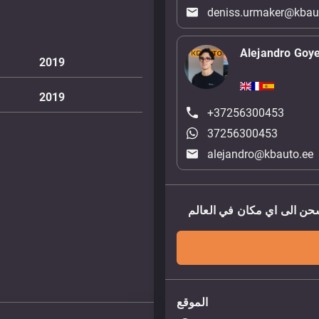
deniss.urmaker@kbau
Alejandro Goy
2019
2019
+37256300453
37256300453
alejandro@kbauto.ee
الموقع