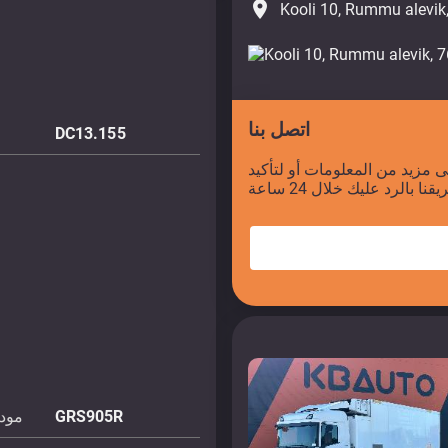
place
Kooli 10, Rummu alevik
اتصل بنا
DC13.155
 مزيد من المعلومات أو لتأكيد
GRS905R
مودي