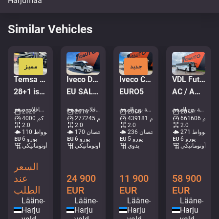
Similar Vehicles
جديد
مميز
Temsa Prestij
Iveco Daily 65C17 Feniksbus
Iveco CC120/130 E24/FP
VDL Futura FMD2 4x2
28+1 istekohta | 7.3m | UUS
EU SALES 800.- Euro TAX WILL BE ADDED / 20+1 SEATS / AC
EURO5
AC / AUXILIARY HEATING / TV
حافلات - حافلة بين المدن • M837-1369
حافلات - حافلة بين المدن • M311-4601
حافلات - حافلات صغيرة • M960-4669
حافلات - حافلات سفر • M407-4724
2026
2016
2005
2017
661606 كم
439181 كم
277245 كم
4000 كم
2.0
2.0
2.0
2.0
271 كيلوواط
236 حصان
170 حصان
110 كيلوواط
يورو 6
يورو 5
يورو 6
يورو 6
أوتوماتيكي
يدوي
أوتوماتيكي
أوتوماتيكي
السعر
58 900
11 900
24 900
عند
EUR
EUR
EUR
الطلب
Lääne-
Lääne-
Lääne-
Lääne-
Harju
Harju
Harju
Harju