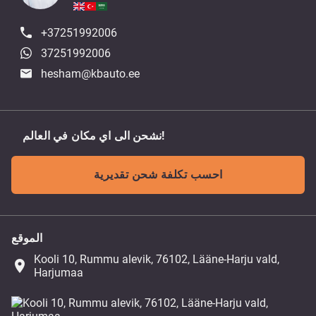
+37251992006
37251992006
hesham@kbauto.ee
نشحن الى اي مكان في العالم!
احسب تكلفة شحن تقديرية
الموقع
Kooli 10, Rummu alevik, 76102, Lääne-Harju vald,
place
Harjumaa