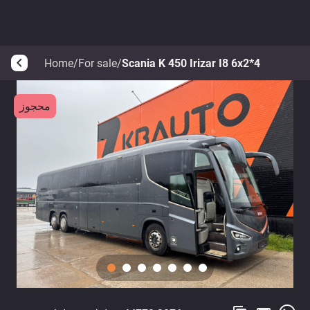
Home
/
For sale
/
Scania K 450 Irizar I8 6x2*4
arrow_back_ios
محجوز