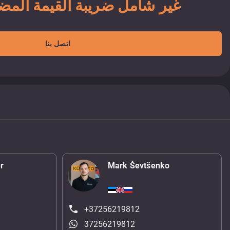
65 500 EUR غير شامل ضريبة القيمة الم
اتصل بنا
r
Mark Ševtšenko
+37256219812
37256219812