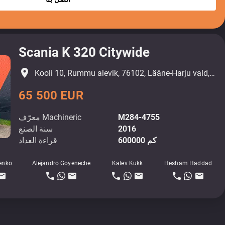
Scania K 320 Citywide
place
Kooli 10, Rummu alevik, 76102, Lääne-Harju vald, Harjumaa
65 500 EUR
M284-4755
معرّف Machineric
2016
سنة الصنع
600000 كم
قراءة العداد
enko
Alejandro Goyeneche
Kalev Kukk
Hesham Haddad