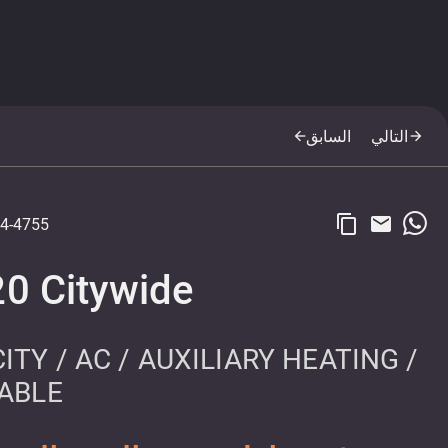
التالي
السابق
arrow_back
arrow_forward
content_copy
email
4-4755
20 Citywide
ITY / AC / AUXILIARY HEATING /
LABLE