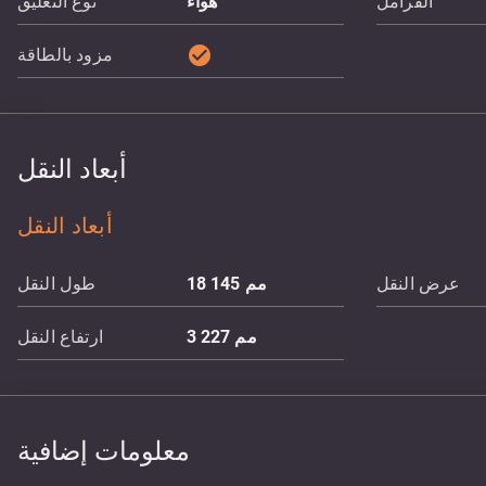
الفرامل
هواء
نوع التعليق
check_circle
مزود بالطاقة
أبعاد النقل
أبعاد النقل
عرض النقل
مم
18 145
طول النقل
مم
3 227
ارتفاع النقل
معلومات إضافية