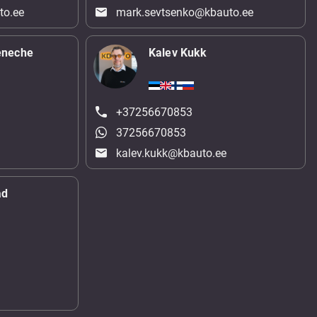
to.ee
mark.sevtsenko@kbauto.ee
eneche
Kalev Kukk
+37256670853
37256670853
kalev.kukk@kbauto.ee
ad