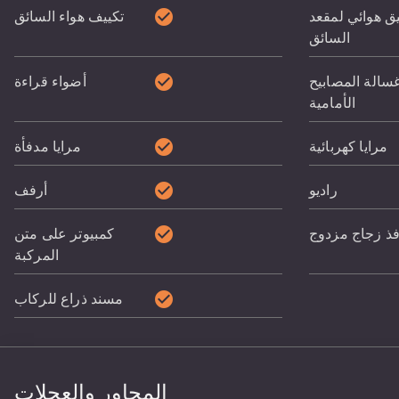
check_circle
يق هوائي لمقعد
تكييف هواء السائق
السائق
check_circle
سالة المصابيح
أضواء قراءة
الأمامية
check_circle
مرايا كهربائية
مرايا مدفأة
check_circle
راديو
أرفف
check_circle
فذ زجاج مزدوج
كمبيوتر على متن
المركبة
check_circle
مسند ذراع للركاب
المحاور والعجلات