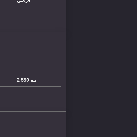
قرصي
مم
2 550