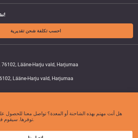
نشحن الى اي مكان في العالم!
احسب تكلفة شحن تقديرية
, 76102, Lääne-Harju vald, Harjumaa
هل أنت مهتم بهذه الشاحنة أو المعدة؟ تواصل معنا للحصول على
توفرها. سيقوم فريقنا بالرد عليك خلال 24 ساعة.
اتصل بنا