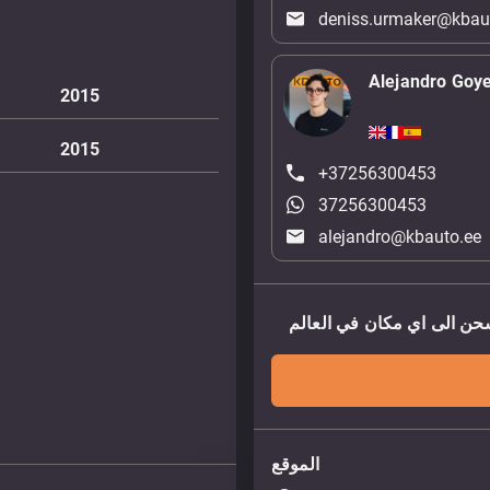
deniss.urmaker@kbau
Alejandro Goy
2015
2015
+37256300453
37256300453
alejandro@kbauto.ee
الموقع