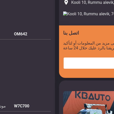
place
Kooli 10, Rummu alevik
اتصل بنا
OM642
 مزيد من المعلومات أو لتأكيد
W7C700
مودي