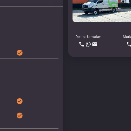
Deniss Urmaker
Mark
check_circle
check_circle
check_circle