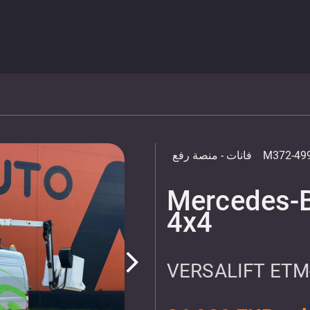
M372-49
فانات
- منصة رفع
Mercedes-B
4x4
arrow_forward_ios
VERSALIFT ETM