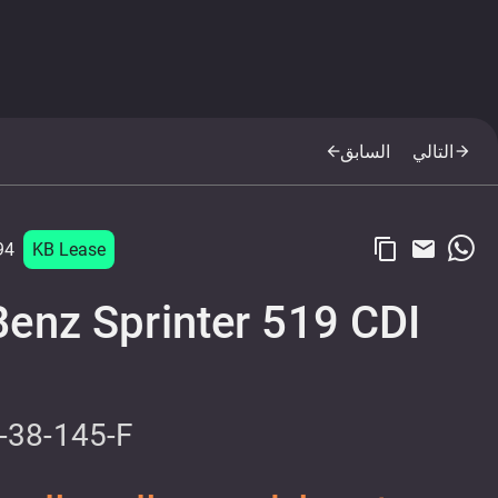
التالي
السابق
arrow_back
arrow_forward
content_copy
email
94
KB Lease
enz Sprinter 519 CDI
-38-145-F