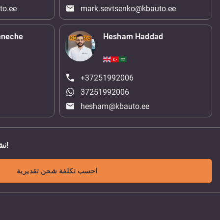
to.ee
mark.sevtsenko@kbauto.ee
eneche
Hesham Haddad
+37251992006
37251992006
hesham@kbauto.ee
نشحن الى اي مكان في العالم!
احسب تكلفة شحن تقديرية