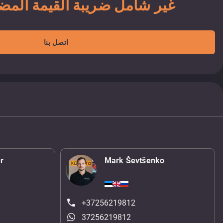
26 900 EUR غير شامل ضريبة القيمة الم
اتصل بنا
r
Mark Ševtšenko
+37256219812
37256219812