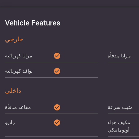
Vehicle Features
خارجي
check_circle
مرايا مدفأة
مرايا كهربائية
check_circle
نوافذ كهربائية
داخلي
check_circle
مثبت سرعة
مقاعد مدفأة
check_circle
مكيف هواء
راديو
أوتوماتيكي