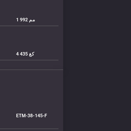
مم
1 992
كغ
4 435
ETM-38-145-F