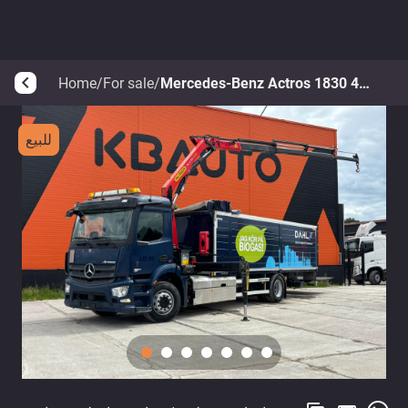
Home
/
For sale
/
Mercedes-Benz Actros 1830 4x2 CNG
arrow_back_ios
للبيع