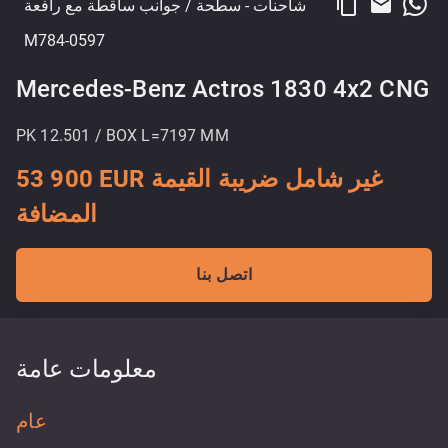
content_copy
email
شاحنات
- سطحة / جوانب ساقطة مع رافعة
M784-0597
Mercedes-Benz Actros 1830 4x2 CNG
PK 12.501 / BOX L=7197 MM
53 900 EUR غير شامل ضريبة القيمة
المضافة
اتصل بنا
معلومات عامة
عام