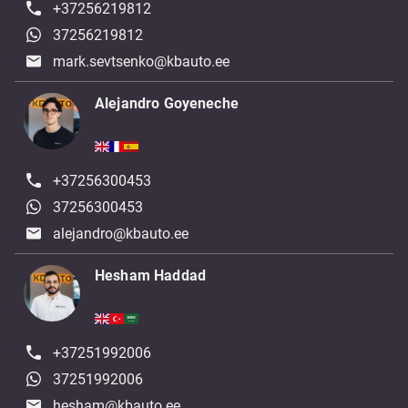
+37256219812
37256219812
mark.sevtsenko@kbauto.ee
Alejandro Goyeneche
+37256300453
37256300453
alejandro@kbauto.ee
Hesham Haddad
+37251992006
37251992006
hesham@kbauto.ee