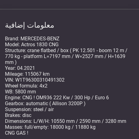
معلومات إضافية
Brand: MERCEDES-BENZ
Model: Actros 1830 CNG
Structure: crane flatbed / box ( PK 12.501 - boom 12 m /
770 kg - platform L=7197 mm / W=2527 mm / H=1639
mm )
Year: 04.2021
Mileage: 115067 km
VIN: W1T96300310491302
Wheel formula: 4x2
WB: 5800 mm
Engine: CNG ! OM936 222 Kw / 300 Hp / Euro 6
Gearbox: automatic ( Allison 3200P )
Suspension: steel / air
Brakes: disc
Dimensions: L/W/H: 10550 mm / 2590 mm / 3280 mm
Masses: full/empty: 18000 kg / 11880 kg
CNG GAS !