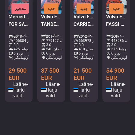
جديد
جديد
جديد
محجوز
Mercedes-Benz Actros 2658 6x4
Volvo FMX 540 6x4
Volvo FM410 6x2*4
Volvo FH 500 6x2
FOR SALE AS CHASSIS / RETARDER / CHASSIS L=6600 mm
TANDEM AXEL LIFT / SIDE TIPP
CARRIER SUPRA 950 MT / 2 ZONE FRIDGE
FASSI F195A.2.25 / PLATFORM L=6510 mm
شاحنات - سطحة / جوانب ساقطة مع رافعة • M705-0206
شاحنات - ثلاجة • M420-1252
شاحنات - قلاب • M250-4095
شاحنات - شاسيه • M435-3734
2018
2017
2012
2017
443986 كم
663978 كم
779197 كم
406884 كم
3.0
3.0
3.0
3.0
375 كيلوواط
410 حصان
540 حصان
425 كيلوواط
يورو 6
يورو 5
يورو 6
يورو 6
أوتوماتيكي
أوتوماتيكي
أوتوماتيكي
أوتوماتيكي
29 500
37 500
21 500
54 900
EUR
EUR
EUR
EUR
Lääne-
Lääne-
Lääne-
Lääne-
Harju
Harju
Harju
Harju
vald
vald
vald
vald